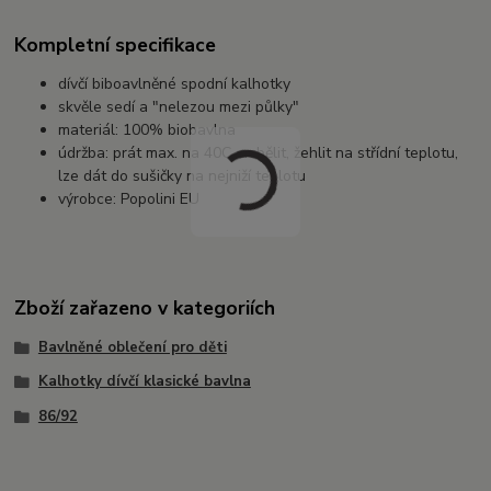
Kompletní specifikace
dívčí biboavlněné spodní kalhotky
skvěle sedí a "nelezou mezi půlky"
materiál: 100% biobavlna
údržba: prát max. na 40C, nebělit, žehlit na střídní teplotu,
lze dát do sušičky na nejniží teplotu
výrobce: Popolini EU
Zboží zařazeno v kategoriích
Bavlněné oblečení pro děti
Kalhotky dívčí klasické bavlna
86/92