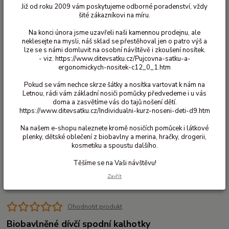
Již od roku 2009 vám poskytujeme odborné poradenství, vždy
šité zákazníkovi na míru.
Na konci února jsme uzavřeli naši kamennou prodejnu, ale
neklesejte na mysli, náš sklad se přestěhoval jen o patro výš a
lze se s námi domluvit na osobní návštěvě i zkoušení nosítek.
- viz. https://www.ditevsatku.cz/Pujcovna-satku-a-
ergonomickych-nositek-c12_0_1.htm
Pokud se vám nechce skrze šátky a nosítka vartovat k nám na
Letnou, rádi vám základní nosiči pomůcky předvedeme i u vás
doma a zasvětíme vás do tajů nošení dětí.
https://www.ditevsatku.cz/Individualni-kurz-noseni-deti-d9.htm
Na našem e-shopu naleznete kromě nosičích pomůcek i látkové
plenky, dětské oblečení z biobavlny a merina, hračky, drogerii,
kosmetiku a spoustu dalšího.
Těšíme se na Vaši návštěvu!
Zavřít
Ohodnotit produkt
Biobavlněné dívčí spodní kalhotky