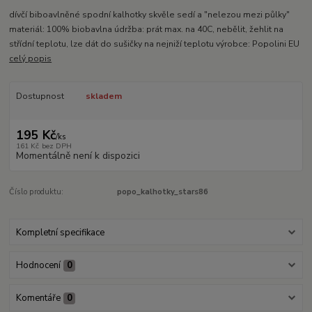
dívčí biboavlněné spodní kalhotky skvěle sedí a "nelezou mezi půlky"
materiál: 100% biobavlna údržba: prát max. na 40C, nebělit, žehlit na
střídní teplotu, lze dát do sušičky na nejniží teplotu výrobce: Popolini EU
celý popis
Dostupnost
skladem
195 Kč
/
ks
161 Kč
bez DPH
Momentálně není k dispozici
Číslo produktu:
popo_kalhotky_stars86
Kompletní specifikace
Hodnocení
0
Komentáře
0