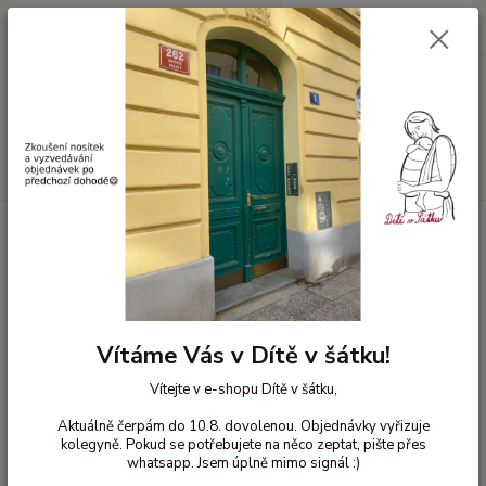
0
ks
+420 603 818 836
CZK
za
0 Kč
(Po-Čt 10-18 hod. a Pá 10-16 hod.)
Menu
Hledat
Úvod
Bavlněné oblečení pro děti
Kalhotky dívčí klasické bavlna
86/92
Spodní kalhotky Popolini - Hvězdičky 86/92
Spodní kalhotky Popolini -
Hvězdičky 86/92
Vítáme Vás v Dítě v šátku!
Vítejte v e-shopu Dítě v šátku,
Aktuálně čerpám do 10.8. dovolenou. Objednávky vyřizuje
kolegyně. Pokud se potřebujete na něco zeptat, pište přes
whatsapp. Jsem úplně mimo signál :)