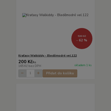
530 Kč
- 62 %
Kraťasy Walkiddy - Bleděmodré vel.122
200 Kč
/
ks
skladem 1 ks
165 Kč
bez DPH
Přidat do košíku