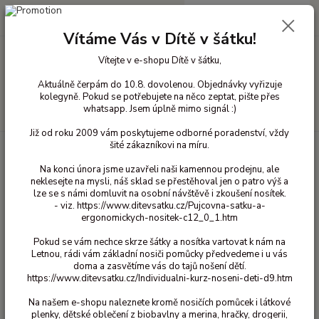
0
ks
+420 603 818 836
CZK
za
0 Kč
(Po-Čt 10-18 hod. a Pá 10-16 hod.)
Vítáme Vás v Dítě v šátku!
Vítejte v e-shopu Dítě v šátku,
Menu
Aktuálně čerpám do 10.8. dovolenou. Objednávky vyřizuje
kolegyně. Pokud se potřebujete na něco zeptat, pište přes
whatsapp. Jsem úplně mimo signál :)
Hledat
Již od roku 2009 vám poskytujeme odborné poradenství, vždy
šité zákazníkovi na míru.
Úvod
Bavlněné oblečení pro děti
Kraťasy bavlna
122/128
Na konci února jsme uzavřeli naši kamennou prodejnu, ale
122/128
neklesejte na mysli, náš sklad se přestěhoval jen o patro výš a
lze se s námi domluvit na osobní návštěvě i zkoušení nosítek.
- viz. https://www.ditevsatku.cz/Pujcovna-satku-a-
Upřesnit parametry
ergonomickych-nositek-c12_0_1.htm
Pokud se vám nechce skrze šátky a nosítka vartovat k nám na
Letnou, rádi vám základní nosiči pomůcky předvedeme i u vás
Nejnovější
Nejlevnější
Nejdražší
doma a zasvětíme vás do tajů nošení dětí.
https://www.ditevsatku.cz/Individualni-kurz-noseni-deti-d9.htm
Zobrazuji 1-12 z 12
Na našem e-shopu naleznete kromě nosičích pomůcek i látkové
plenky, dětské oblečení z biobavlny a merina, hračky, drogerii,
strana
z 1