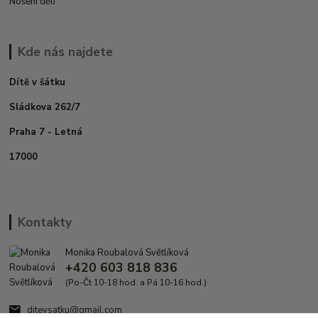
Nošení dětí
Kde nás najdete
Dítě v šátku
Sládkova 262/7
Praha 7 - Letná
17000
Kontakty
Monika Roubalová Světlíková
+420 603 818 836
(Po-Čt 10-18 hod. a Pá 10-16 hod.)
ditevsatku@gmail.com