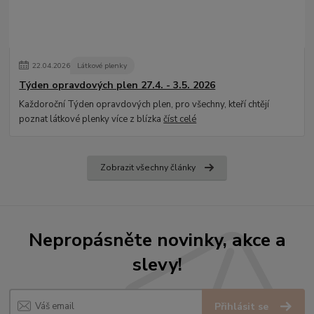
22
.
04
.
2026
Látkové plenky
Týden opravdových plen 27.4. - 3.5. 2026
Každoroční Týden opravdových plen, pro všechny, kteří chtějí
poznat látkové plenky více z blízka
číst celé
Zobrazit všechny články
Nepropásněte novinky, akce a
slevy!
Přihlásit se