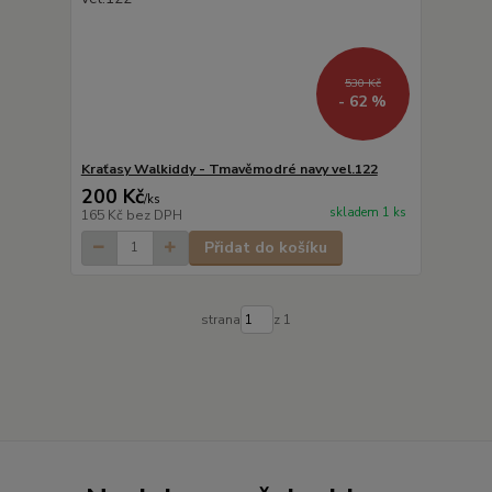
530 Kč
- 62 %
Kraťasy Walkiddy - Tmavěmodré navy vel.122
200 Kč
/
ks
skladem 1 ks
165 Kč
bez DPH
Přidat do košíku
strana
z 1