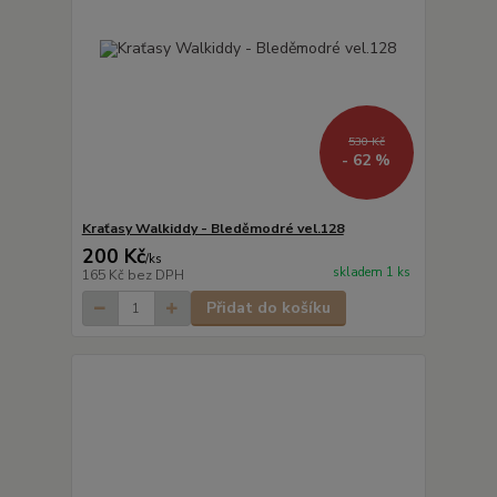
530 Kč
- 62 %
Kraťasy Walkiddy - Bleděmodré vel.128
200 Kč
/
ks
skladem 1 ks
165 Kč
bez DPH
Přidat do košíku