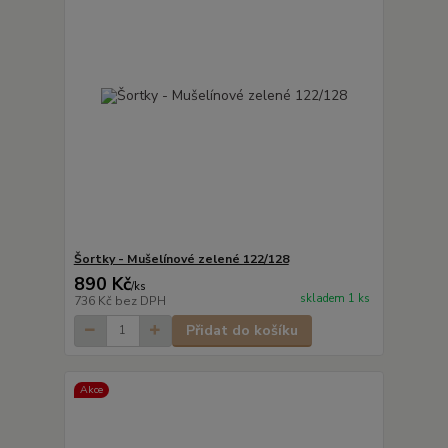
Šortky - Mušelínové zelené 122/128
890 Kč
/
ks
skladem 1 ks
736 Kč
bez DPH
Přidat do košíku
Akce