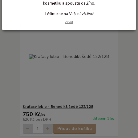
kosmetiku a spoustu dalšího.
Těšíme se na Vaši návštěvu!
Zavřít
Kraťasy Iobio - Benedikt šedé 122/128
750 Kč
/
ks
skladem 1 ks
620 Kč
bez DPH
Přidat do košíku