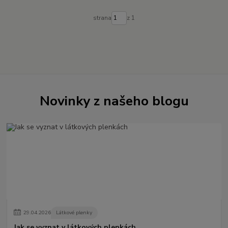
strana
z 1
Novinky z našeho blogu
29
.
04
.
2026
Látkové plenky
Jak se vyznat v látkových plenkách