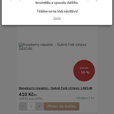
kosmetiku a spoustu dalšího.
Těšíme se na Vaši návštěvu!
Zavřít
820 Kč
- 50 %
Raspberry republic - Sukně Folk stripes 140/146
410 Kč
/
ks
skladem 1 ks
339 Kč
bez DPH
Přidat do košíku