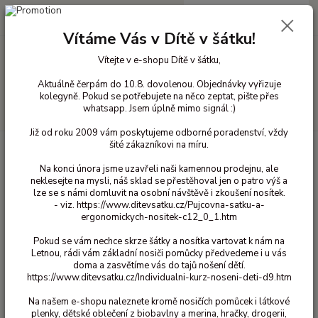
0
ks
+420 603 818 836
CZK
za
0 Kč
(Po-Čt 10-18 hod. a Pá 10-16 hod.)
Vítáme Vás v Dítě v šátku!
Vítejte v e-shopu Dítě v šátku,
Menu
Aktuálně čerpám do 10.8. dovolenou. Objednávky vyřizuje
kolegyně. Pokud se potřebujete na něco zeptat, pište přes
whatsapp. Jsem úplně mimo signál :)
Hledat
Již od roku 2009 vám poskytujeme odborné poradenství, vždy
šité zákazníkovi na míru.
Úvod
Bavlněné oblečení pro děti
Sukně bavlna
140/146
Na konci února jsme uzavřeli naši kamennou prodejnu, ale
140/146
neklesejte na mysli, náš sklad se přestěhoval jen o patro výš a
lze se s námi domluvit na osobní návštěvě i zkoušení nosítek.
- viz. https://www.ditevsatku.cz/Pujcovna-satku-a-
Upřesnit parametry
ergonomickych-nositek-c12_0_1.htm
Pokud se vám nechce skrze šátky a nosítka vartovat k nám na
Letnou, rádi vám základní nosiči pomůcky předvedeme i u vás
Nejnovější
Nejlevnější
Nejdražší
doma a zasvětíme vás do tajů nošení dětí.
https://www.ditevsatku.cz/Individualni-kurz-noseni-deti-d9.htm
Zobrazuji 1-1 z 1
Na našem e-shopu naleznete kromě nosičích pomůcek i látkové
plenky, dětské oblečení z biobavlny a merina, hračky, drogerii,
strana
z 1