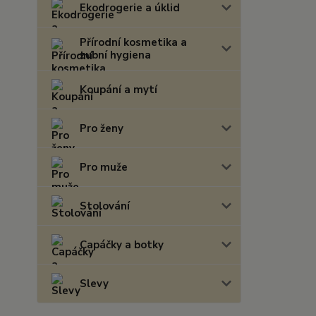
Ekodrogerie a úklid
Přírodní kosmetika a
zubní hygiena
Koupání a mytí
Pro ženy
Pro muže
Stolování
Capáčky a botky
Slevy