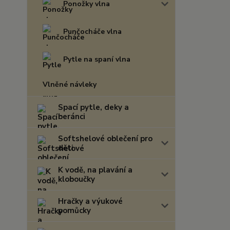
Ponožky vlna
Punčocháče vlna
Pytle na spaní vlna
Vlněné návleky
Spací pytle, deky a
beránci
Softshelové oblečení pro
děti
K vodě, na plavání a
kloboučky
Hračky a výukové
pomůcky