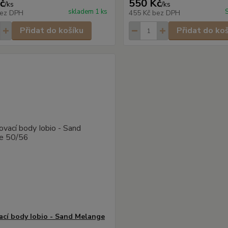
č
550 Kč
/
ks
/
ks
skladem 1 ks
ez DPH
455 Kč
bez DPH
Přidat do košíku
Přidat do ko
ací body Iobio - Sand Melange