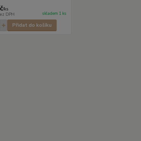
č
/
ks
skladem 1 ks
ez DPH
Přidat do košíku