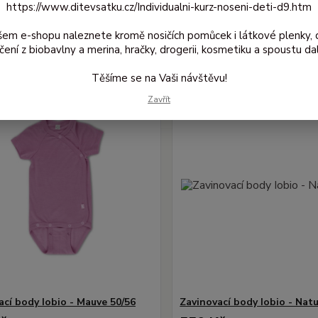
https://www.ditevsatku.cz/Individualni-kurz-noseni-deti-d9.htm
jší
Nejlevnější
Nejdražší
šem e-shopu naleznete kromě nosičích pomůcek i látkové plenky, 
1-4 z 4
čení z biobavlny a merina, hračky, drogerii, kosmetiku a spoustu dal
Těšíme se na Vaši návštěvu!
Zavřít
ací body Iobio - Mauve 50/56
Zavinovací body Iobio - Natu