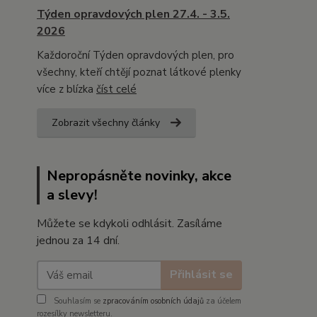
Týden opravdových plen 27.4. - 3.5.
2026
Každoroční Týden opravdových plen, pro
všechny, kteří chtějí poznat látkové plenky
více z blízka
číst celé
Zobrazit všechny články
Nepropásněte novinky, akce
a slevy!
Můžete se kdykoli odhlásit. Zasíláme
jednou za 14 dní.
Přihlásit se
Souhlasím se
zpracováním osobních údajů
za účelem
rozesílky newsletteru.