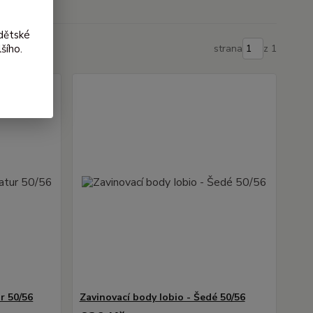
dětské
šího.
strana
z 1
r 50/56
Zavinovací body Iobio - Šedé 50/56