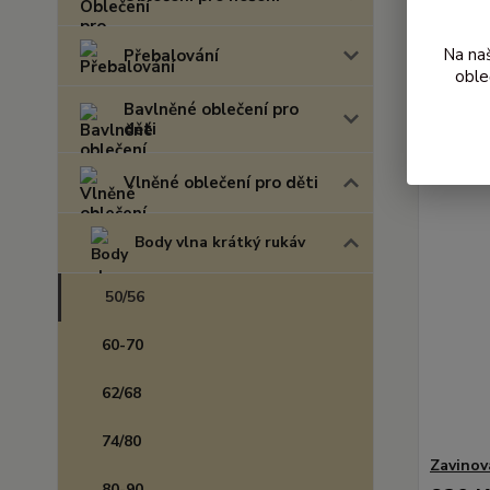
Nejnově
Na na
Přebalování
Zobrazuji 
oble
Bavlněné oblečení pro
děti
Vlněné oblečení pro děti
Body vlna krátký rukáv
50/56
60-70
62/68
74/80
Zavinov
80-90