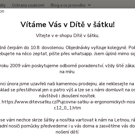
kty
Ochrana soukromí
Blog a co je nového
Nevíte
Vítáme Vás v Dítě v šátku!
Hledat
+420
(Po-Čt
Vítejte v e-shopu Dítě v šátku,
lně čerpám do 10.8. dovolenou. Objednávky vyřizuje kolegyně. Po
lněné oblečení pro děti
Body vlna krátký rukáv
50/56
bujete na něco zeptat, pište přes whatsapp. Jsem úplně mimo sig
6
d roku 2009 vám poskytujeme odborné poradenství, vždy šité zákaz
na míru.
nci února jsme uzavřeli naši kamennou prodejnu, ale neklesejte na 
Kč
Od
sklad se přestěhoval jen o patro výš a lze se s námi domluvit na o
návštěvě i zkoušení nosítek.
z. https://www.ditevsatku.cz/Pujcovna-satku-a-ergonomickych-nos
adem
Novinka
Akce
Doprava ZDARMA
TOP 
c12_0_1.htm
se vám nechce skrze šátky a nosítka vartovat k nám na Letnou, r
adní nosiči pomůcky předvedeme i u vás doma a zasvětíme vás do
nošení dětí.