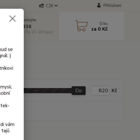
Přihlášení
CZK
 si rady? Zavolejte.
0
ks
 603 818 836
za
0 Kč
 10-18 hod. a Pá 10-16 hod.)
kud se
nál :)
níkovi
mysli,
Do
Kč
sobní
itek-
produkt
ádi vám
 tajů