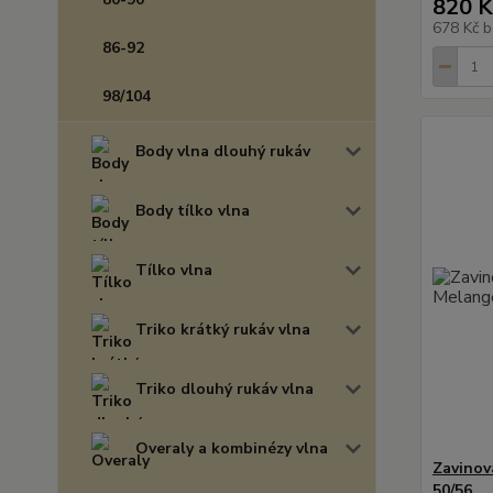
820 K
678 Kč
b
86-92
98/104
Body vlna dlouhý rukáv
Body tílko vlna
Tílko vlna
Triko krátký rukáv vlna
Triko dlouhý rukáv vlna
Overaly a kombinézy vlna
Zavinov
50/56