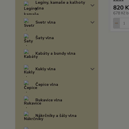
Legíny, kamaše a kalhoty
820 K
vlna
678 Kč
b
Svetr vlna
Šaty vlna
Kabáty a bundy vlna
Kukly vlna
Čepice vlna
Rukavice vlna
Nákrčníky a šály vlna