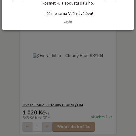
kosmetiku a spoustu dalšího.
Těšíme se na Vaši návštěvu!
Zavřít
Overal Iobio - Cloudy Blue 98/104
1 020 Kč
/
ks
skladem 1 ks
843 Kč
bez DPH
Přidat do košíku