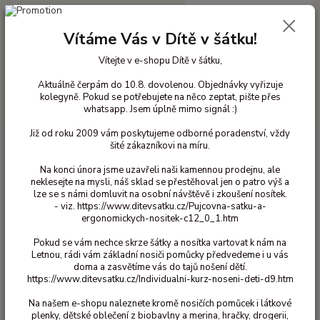
0
ks
+420 603 818 836
CZK
za
0 Kč
(Po-Čt 10-18 hod. a Pá 10-16 hod.)
Vítáme Vás v Dítě v šátku!
Vítejte v e-shopu Dítě v šátku,
Menu
Aktuálně čerpám do 10.8. dovolenou. Objednávky vyřizuje
kolegyně. Pokud se potřebujete na něco zeptat, pište přes
whatsapp. Jsem úplně mimo signál :)
Hledat
Již od roku 2009 vám poskytujeme odborné poradenství, vždy
šité zákazníkovi na míru.
Úvod
Bavlněné oblečení pro děti
Overaly bavlna dlouhý rukáv
92/98
Na konci února jsme uzavřeli naši kamennou prodejnu, ale
92/98
neklesejte na mysli, náš sklad se přestěhoval jen o patro výš a
lze se s námi domluvit na osobní návštěvě i zkoušení nosítek.
- viz. https://www.ditevsatku.cz/Pujcovna-satku-a-
Upřesnit parametry
ergonomickych-nositek-c12_0_1.htm
Pokud se vám nechce skrze šátky a nosítka vartovat k nám na
Letnou, rádi vám základní nosiči pomůcky předvedeme i u vás
Nejnovější
Nejlevnější
Nejdražší
doma a zasvětíme vás do tajů nošení dětí.
https://www.ditevsatku.cz/Individualni-kurz-noseni-deti-d9.htm
Zobrazuji 1-1 z 1
Na našem e-shopu naleznete kromě nosičích pomůcek i látkové
plenky, dětské oblečení z biobavlny a merina, hračky, drogerii,
strana
z 1