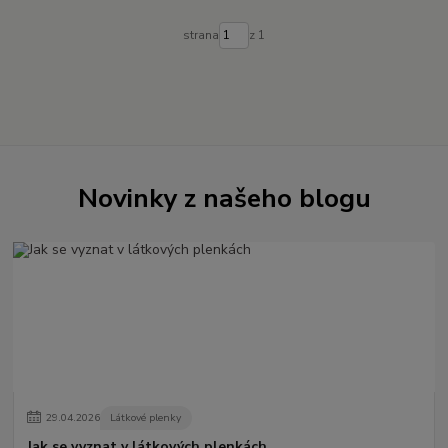
strana
z 1
Novinky z našeho blogu
29
.
04
.
2026
Látkové plenky
Jak se vyznat v látkových plenkách