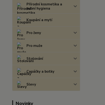
Přírodní kosmetika a
zubní hygiena
Koupání a mytí
Pro ženy
Pro muže
Stolování
Capáčky a botky
Slevy
Novinky