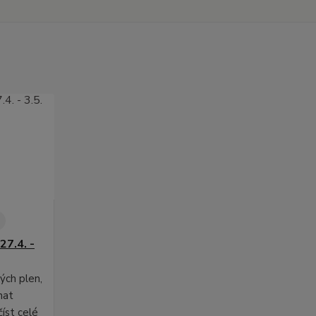
27.4. -
ých plen,
nat
číst celé