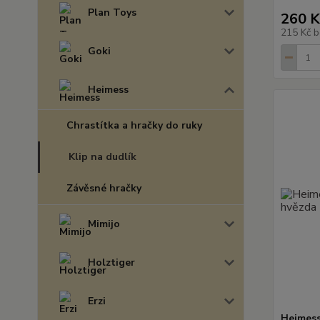
Plan Toys
260 K
215 Kč
b
Goki
Heimess
Chrastítka a hračky do ruky
Klip na dudlík
Závěsné hračky
Mimijo
Holztiger
Erzi
Heimess