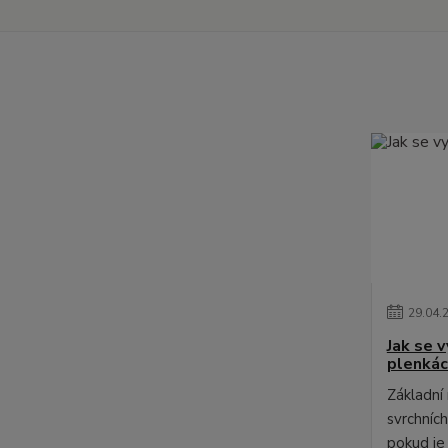
29
.
04
.
Jak se 
plenká
Základní
svrchních
pokud je 