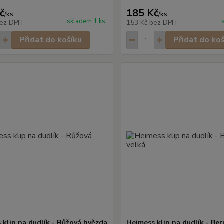
č
185 Kč
/
ks
/
ks
skladem 1 ks
ez DPH
153 Kč
bez DPH
Přidat do košíku
Přidat do ko
 klip na dudlík - Růžová hvězda
Heimess klip na dudlík - Ber