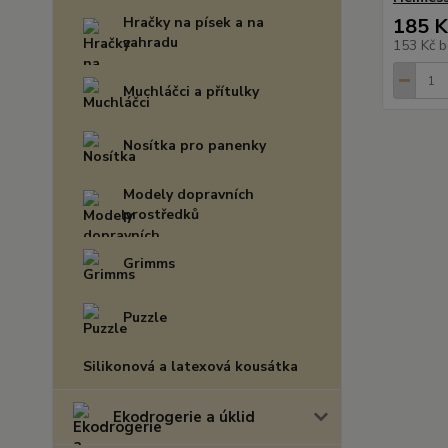
Hračky na písek a na
185 K
zahradu
153 Kč
b
Muchláčci a přítulky
Nosítka pro panenky
Modely dopravních
prostředků
Grimms
Puzzle
Silikonová a latexová kousátka
Ekodrogerie a úklid