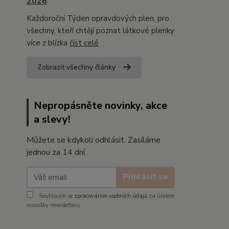
2026
Každoroční Týden opravdových plen, pro
všechny, kteří chtějí poznat látkové plenky
více z blízka
číst celé
Zobrazit všechny články
Nepropásněte novinky, akce
a slevy!
Můžete se kdykoli odhlásit. Zasíláme
jednou za 14 dní.
Přihlásit se
Souhlasím se
zpracováním osobních údajů
za účelem
rozesílky newsletteru.