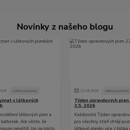
Novinky z našeho blogu
2026
Látkové plenky
22
.
04
.
2026
Látkové plenky
vyznat v látkových
Týden opravdových plen 
ch
3.5. 2026
 rozdělení látkových plen a
Každoroční Týden opravdov
 kalhotek. Ale vězte, že
pro všechny, kteří chtějí poz
nouze největší, lze na místo
látkové plenky více z blízka