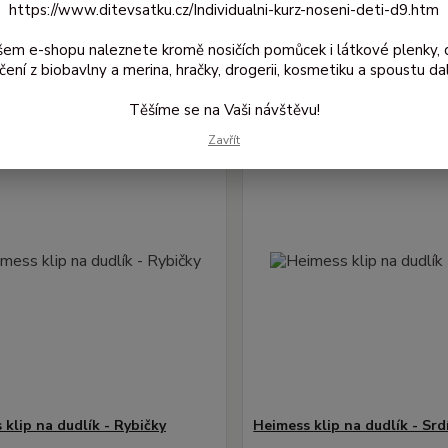
https://www.ditevsatku.cz/Individualni-kurz-noseni-deti-d9.htm
jší
Nejlevnější
Nejdražší
šem e-shopu naleznete kromě nosičích pomůcek i látkové plenky, 
1-5 z 5
čení z biobavlny a merina, hračky, drogerii, kosmetiku a spoustu dal
Těšíme se na Vaši návštěvu!
Zavřít
 klip na dudlík - Rybičky
Heimess klip na dudlík - Srd