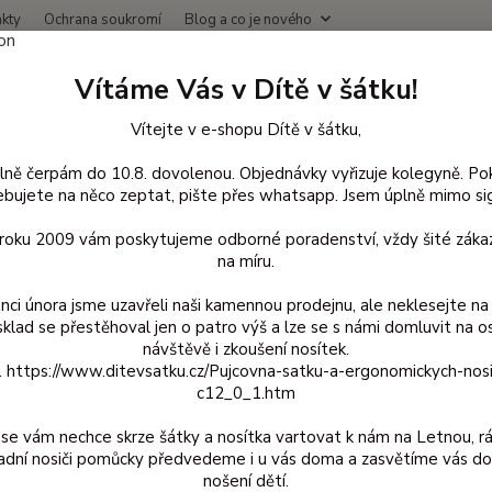
kty
Ochrana soukromí
Blog a co je nového
Nevíte
Vítáme Vás v Dítě v šátku!
Hledat
+420
(Po-Čt
Vítejte v e-shopu Dítě v šátku,
lně čerpám do 10.8. dovolenou. Objednávky vyřizuje kolegyně. Po
račky a výukové pomůcky
Heimess
Klip na dudlík
bujete na něco zeptat, pište přes whatsapp. Jsem úplně mimo sig
 na dudlík
d roku 2009 vám poskytujeme odborné poradenství, vždy šité zákaz
na míru.
nci února jsme uzavřeli naši kamennou prodejnu, ale neklesejte na 
Kč
Od
sklad se přestěhoval jen o patro výš a lze se s námi domluvit na o
návštěvě i zkoušení nosítek.
z. https://www.ditevsatku.cz/Pujcovna-satku-a-ergonomickych-nos
adem
Novinka
Akce
Doprava ZDARMA
TOP 
c12_0_1.htm
se vám nechce skrze šátky a nosítka vartovat k nám na Letnou, r
adní nosiči pomůcky předvedeme i u vás doma a zasvětíme vás do
nošení dětí.