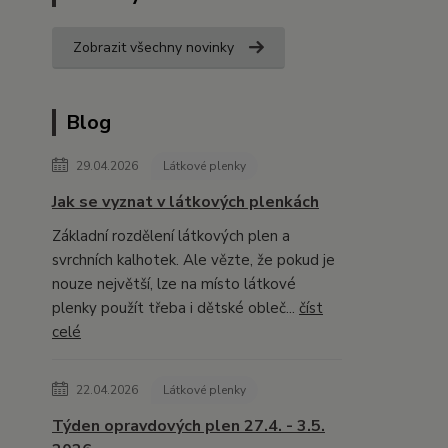
Zobrazit všechny novinky
Blog
29.04.2026
Látkové plenky
Jak se vyznat v látkových plenkách
Základní rozdělení látkových plen a
svrchních kalhotek. Ale vězte, že pokud je
nouze největší, lze na místo látkové
plenky použít třeba i dětské obleč...
číst
celé
22.04.2026
Látkové plenky
Týden opravdových plen 27.4. - 3.5.