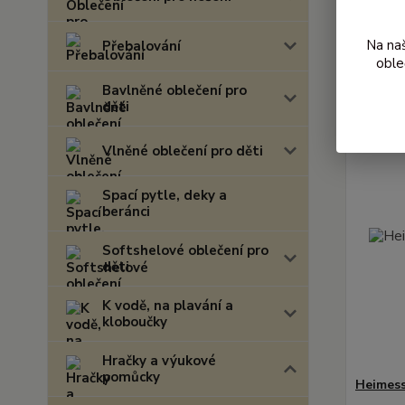
Nejnově
Na na
Přebalování
Zobrazuji 
oble
Bavlněné oblečení pro
děti
Vlněné oblečení pro děti
Spací pytle, deky a
beránci
Softshelové oblečení pro
děti
K vodě, na plavání a
kloboučky
Hračky a výukové
pomůcky
Heimess