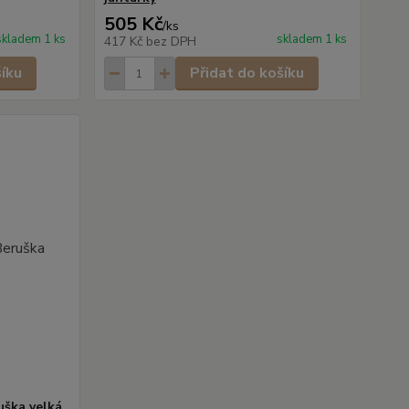
505 Kč
/
ks
skladem 1 ks
skladem 1 ks
417 Kč
bez DPH
šíku
Přidat do košíku
uška velká