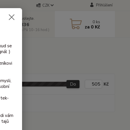
Přihlášení
CZK
 si rady? Zavolejte.
0
ks
 603 818 836
za
0 Kč
 10-18 hod. a Pá 10-16 hod.)
kud se
nál :)
níkovi
mysli,
Do
Kč
sobní
itek-
produkt
ádi vám
 tajů