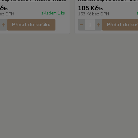
č
185 Kč
/
ks
/
ks
skladem 1 ks
ez DPH
153 Kč
bez DPH
Přidat do košíku
Přidat do ko