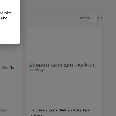
dětské
šího.
strana
z 1
íčko
Heimess klip na dudlík - Korálky s
jantárky