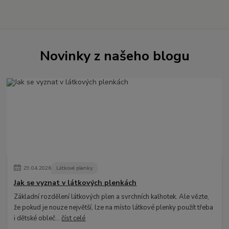
Novinky z našeho blogu
29
.
04
.
2026
Látkové plenky
Jak se vyznat v látkových plenkách
Základní rozdělení látkových plen a svrchních kalhotek. Ale vězte,
že pokud je nouze největší, lze na místo látkové plenky použít třeba
i dětské obleč...
číst celé