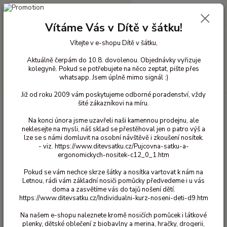
0
ks
+420 603 818 836
CZK
za
0 Kč
(Po-Čt 10-18 hod. a Pá 10-16 hod.)
Vítáme Vás v Dítě v šátku!
Vítejte v e-shopu Dítě v šátku,
Menu
Aktuálně čerpám do 10.8. dovolenou. Objednávky vyřizuje
kolegyně. Pokud se potřebujete na něco zeptat, pište přes
whatsapp. Jsem úplně mimo signál :)
Hledat
Již od roku 2009 vám poskytujeme odborné poradenství, vždy
šité zákazníkovi na míru.
Úvod
Vlněné oblečení pro děti
Legíny, kamaše a kalhoty vlna
80-90
Na konci února jsme uzavřeli naši kamennou prodejnu, ale
80-90
neklesejte na mysli, náš sklad se přestěhoval jen o patro výš a
lze se s námi domluvit na osobní návštěvě i zkoušení nosítek.
- viz. https://www.ditevsatku.cz/Pujcovna-satku-a-
Upřesnit parametry
ergonomickych-nositek-c12_0_1.htm
Pokud se vám nechce skrze šátky a nosítka vartovat k nám na
Letnou, rádi vám základní nosiči pomůcky předvedeme i u vás
Nejnovější
Nejlevnější
Nejdražší
doma a zasvětíme vás do tajů nošení dětí.
https://www.ditevsatku.cz/Individualni-kurz-noseni-deti-d9.htm
Zobrazuji 1-9 z 9
Na našem e-shopu naleznete kromě nosičích pomůcek i látkové
plenky, dětské oblečení z biobavlny a merina, hračky, drogerii,
strana
z 1