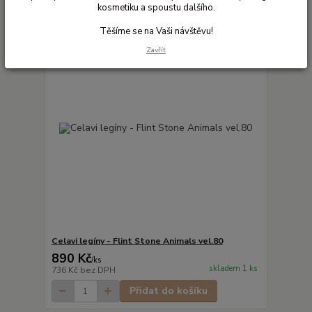
kosmetiku a spoustu dalšího.
Těšíme se na Vaši návštěvu!
Zavřít
Celavi legíny - Flint Stone Animals vel.80
890 Kč
/
ks
skladem 1 ks
736 Kč
bez DPH
Přidat do košíku