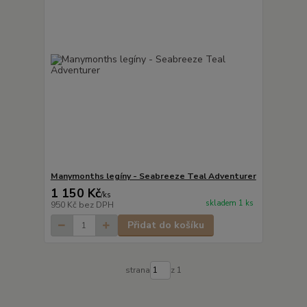
Manymonths legíny - Seabreeze Teal Adventurer
1 150 Kč
/
ks
skladem 1 ks
950 Kč
bez DPH
Přidat do košíku
strana
z 1