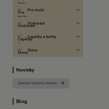
Pro muže
Stolování
Capáčky a botky
Slevy
Novinky
Zobrazit všechny novinky
Blog