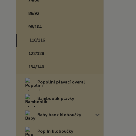
74/80
86/92
98/104
110/116
122/128
134/140
Popolini plavací overal
Bamboolik plavky
Baby banz kloboučky
Pop In kloboučky