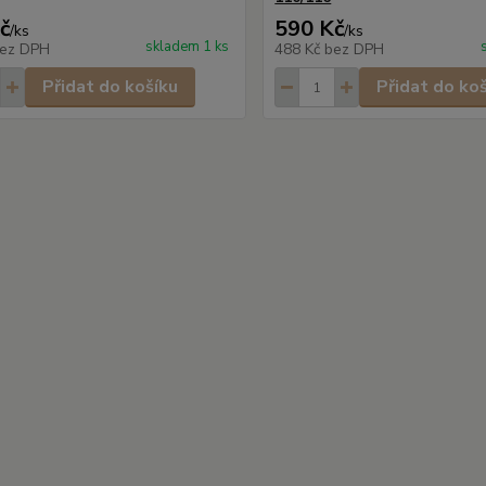
č
590 Kč
/
ks
/
ks
skladem 1 ks
ez DPH
488 Kč
bez DPH
Přidat do košíku
Přidat do ko