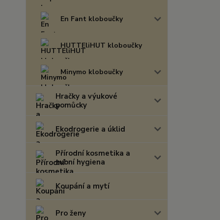
En Fant kloboučky
HUTTEliHUT kloboučky
Minymo kloboučky
Hračky a výukové
pomůcky
Ekodrogerie a úklid
Přírodní kosmetika a
zubní hygiena
Koupání a mytí
Pro ženy