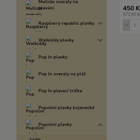
Mullido overaly na
450 K
plavání
372 Kč
b
Raspberry republic plavky
Walkiddy plavky
Pop In plavky
Pop In overaly na pláž
Pop In plavací trička
Popolini plavky kojenecké
Popolini plavky