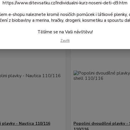
https://www.ditevsatku.cz/Individualni-kurz-noseni-deti-d9.htm
jší
Nejlevnější
Nejdražší
šem e-shopu naleznete kromě nosičích pomůcek i látkové plenky, 
1-3 z 3
čení z biobavlny a merina, hračky, drogerii, kosmetiku a spoustu dal
Těšíme se na Vaši návštěvu!
Novinka
Zavřít
i plavky - Nautica 110/116
Popolini dvoudílné plavky - 
110/116