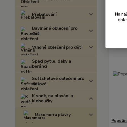
Nejnově
Na na
Přebalování
Zobrazuji 
oble
Bavlněné oblečení pro
děti
Novinka
Vlněné oblečení pro děti
Spací pytle, deky a
beránci
Softshelové oblečení pro
děti
K vodě, na plavání a
kloboučky
Maxomorra plavky
Popolin