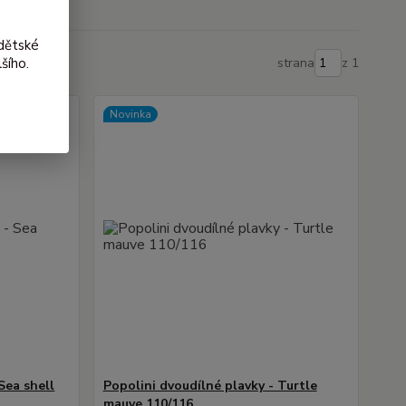
dětské
šího.
strana
z 1
Novinka
Sea shell
Popolini dvoudílné plavky - Turtle
mauve 110/116