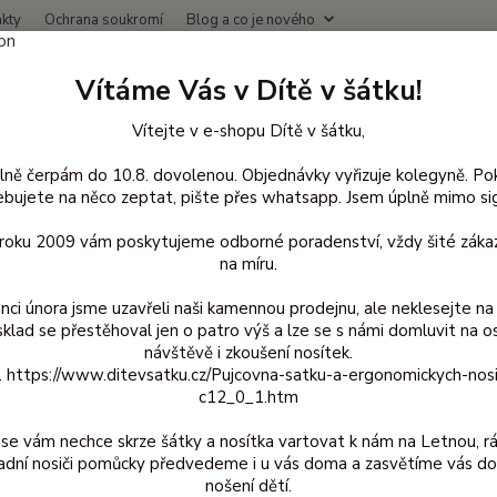
kty
Ochrana soukromí
Blog a co je nového
Nevíte
Vítáme Vás v Dítě v šátku!
Hledat
+420
(Po-Čt
Vítejte v e-shopu Dítě v šátku,
lně čerpám do 10.8. dovolenou. Objednávky vyřizuje kolegyně. Po
 vodě, na plavání a kloboučky
Popolini plavky
110/116
bujete na něco zeptat, pište přes whatsapp. Jsem úplně mimo sig
/116
d roku 2009 vám poskytujeme odborné poradenství, vždy šité zákaz
na míru.
nci února jsme uzavřeli naši kamennou prodejnu, ale neklesejte na 
Kč
Od
sklad se přestěhoval jen o patro výš a lze se s námi domluvit na o
návštěvě i zkoušení nosítek.
z. https://www.ditevsatku.cz/Pujcovna-satku-a-ergonomickych-nos
adem
Novinka
Akce
Doprava ZDARMA
TOP 
c12_0_1.htm
se vám nechce skrze šátky a nosítka vartovat k nám na Letnou, r
adní nosiči pomůcky předvedeme i u vás doma a zasvětíme vás do
nošení dětí.