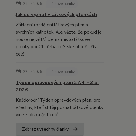
29.04.2026
Látkové plenky
Jak se vyznat v látkových plenkách
Základní rozdělení látkových plen a
svrchních kalhotek. Ale vězte, že pokud je
nouze největší, lze na místo látkové
plenky použít třeba i dětské obleč...
číst
celé
22.04.2026
Látkové plenky
Týden opravdových plen 27.4. - 3.5.
2026
Každoroční Týden opravdových plen, pro
všechny, kteří chtějí poznat látkové plenky
více z blízka
číst celé
Zobrazit všechny články