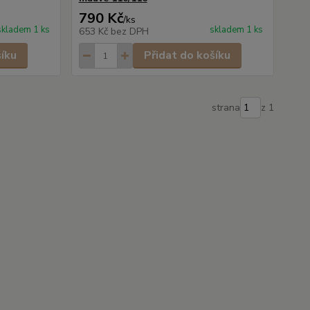
790 Kč
/
ks
skladem 1 ks
skladem 1 ks
653 Kč
bez DPH
šíku
Přidat do košíku
strana
z 1