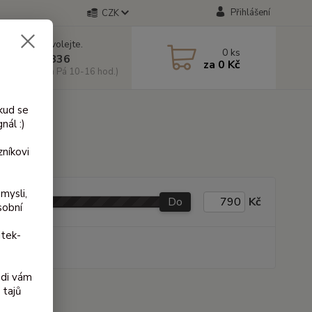
Přihlášení
CZK
 si rady? Zavolejte.
0
ks
 603 818 836
za
0 Kč
 10-18 hod. a Pá 10-16 hod.)
kud se
nál :)
níkovi
mysli,
Do
Kč
sobní
itek-
produkt
ádi vám
 tajů