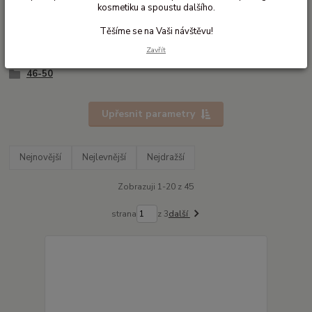
35-38
kosmetiku a spoustu dalšího.
38-41
Těšíme se na Vaši návštěvu!
41-44
Zavřít
43-46
46-50
Upřesnit parametry
Nejnovější
Nejlevnější
Nejdražší
Zobrazuji 1-20 z 45
strana
z 3
další