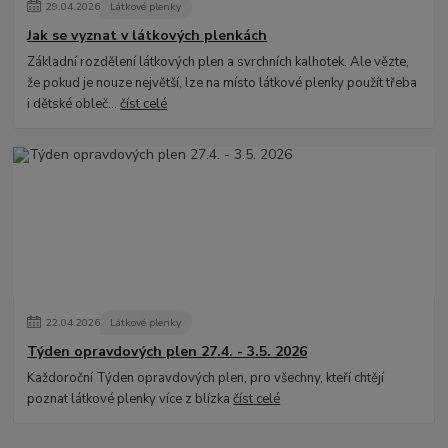
29
.
04
.
2026
Látkové plenky
Jak se vyznat v látkových plenkách
Základní rozdělení látkových plen a svrchních kalhotek. Ale vězte,
že pokud je nouze největší, lze na místo látkové plenky použít třeba
i dětské obleč...
číst celé
22
.
04
.
2026
Látkové plenky
Týden opravdových plen 27.4. - 3.5. 2026
Každoroční Týden opravdových plen, pro všechny, kteří chtějí
poznat látkové plenky více z blízka
číst celé