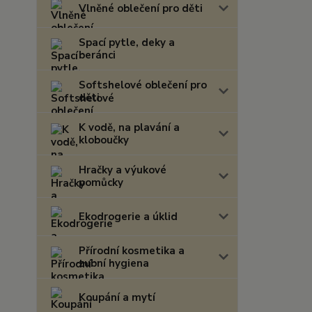
Vlněné oblečení pro děti
Spací pytle, deky a
beránci
Softshelové oblečení pro
děti
K vodě, na plavání a
kloboučky
Hračky a výukové
pomůcky
Ekodrogerie a úklid
Přírodní kosmetika a
zubní hygiena
Koupání a mytí