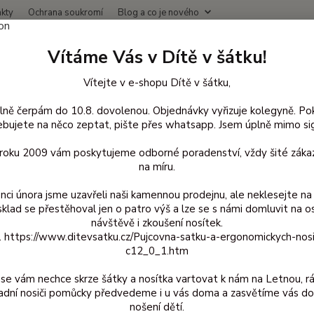
kty
Ochrana soukromí
Blog a co je nového
Nevíte
Vítáme Vás v Dítě v šátku!
Hledat
+420
(Po-Čt
Vítejte v e-shopu Dítě v šátku,
lně čerpám do 10.8. dovolenou. Objednávky vyřizuje kolegyně. Po
avlněné oblečení pro děti
Bavlněné rukavice
bujete na něco zeptat, pište přes whatsapp. Jsem úplně mimo sig
něné rukavice
d roku 2009 vám poskytujeme odborné poradenství, vždy šité zákaz
na míru.
nci února jsme uzavřeli naši kamennou prodejnu, ale neklesejte na 
Kč
Od
sklad se přestěhoval jen o patro výš a lze se s námi domluvit na o
návštěvě i zkoušení nosítek.
z. https://www.ditevsatku.cz/Pujcovna-satku-a-ergonomickych-nos
adem
Novinka
Akce
Doprava ZDARMA
TOP 
c12_0_1.htm
se vám nechce skrze šátky a nosítka vartovat k nám na Letnou, r
adní nosiči pomůcky předvedeme i u vás doma a zasvětíme vás do
nošení dětí.