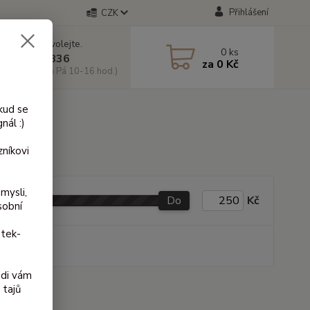
Přihlášení
CZK
 si rady? Zavolejte.
0
ks
 603 818 836
za
0 Kč
 10-18 hod. a Pá 10-16 hod.)
kud se
nál :)
níkovi
mysli,
Do
Kč
sobní
itek-
produkt
ádi vám
 tajů