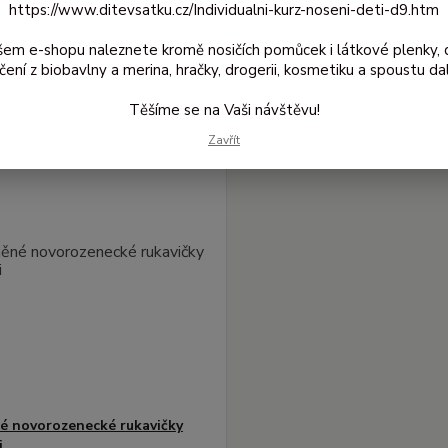
https://www.ditevsatku.cz/Individualni-kurz-noseni-deti-d9.htm
jší
Nejlevnější
Nejdražší
šem e-shopu naleznete kromě nosičích pomůcek i látkové plenky, 
1-1 z 1
čení z biobavlny a merina, hračky, drogerii, kosmetiku a spoustu dal
Těšíme se na Vaši návštěvu!
Zavřít
é novorozenecké rukavičky
i