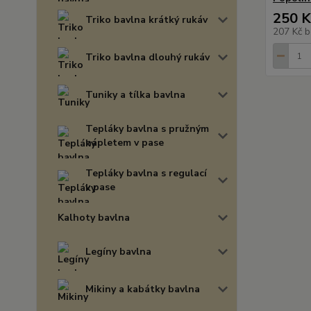
250 K
Triko bavlna krátký rukáv
207 Kč
b
Triko bavlna dlouhý rukáv
Tuniky a tílka bavlna
Tepláky bavlna s pružným
nápletem v pase
Tepláky bavlna s regulací
v pase
Kalhoty bavlna
Legíny bavlna
Mikiny a kabátky bavlna