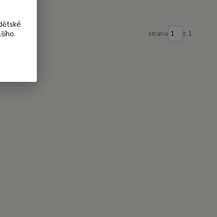
dětské
šího.
strana
z 1