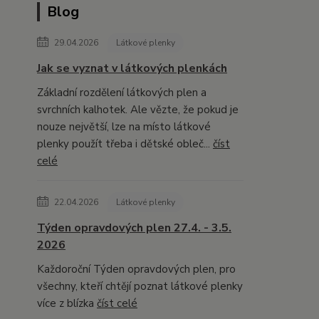
Blog
29.04.2026
Látkové plenky
Jak se vyznat v látkových plenkách
Základní rozdělení látkových plen a
svrchních kalhotek. Ale vězte, že pokud je
nouze největší, lze na místo látkové
plenky použít třeba i dětské obleč...
číst
celé
22.04.2026
Látkové plenky
Týden opravdových plen 27.4. - 3.5.
2026
Každoroční Týden opravdových plen, pro
všechny, kteří chtějí poznat látkové plenky
více z blízka
číst celé