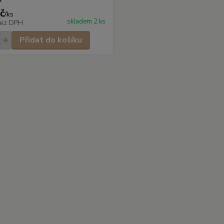
č
/
ks
skladem 2 ks
ez DPH
Přidat do košíku