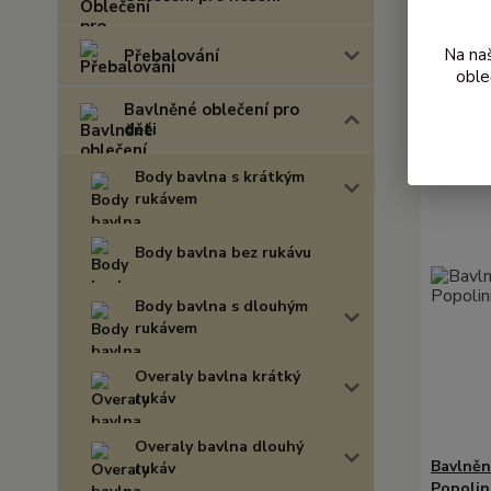
Nejnově
Na na
Přebalování
Zobrazuji 
oble
Bavlněné oblečení pro
děti
Body bavlna s krátkým
rukávem
Body bavlna bez rukávu
Body bavlna s dlouhým
rukávem
Overaly bavlna krátký
rukáv
Overaly bavlna dlouhý
Bavlněn
rukáv
Popolin