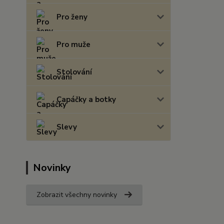
Pro ženy
Pro muže
Stolování
Capáčky a botky
Slevy
Novinky
Zobrazit všechny novinky