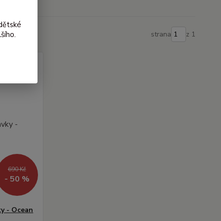
dětské
šího.
strana
z 1
690 Kč
- 50 %
y - Ocean