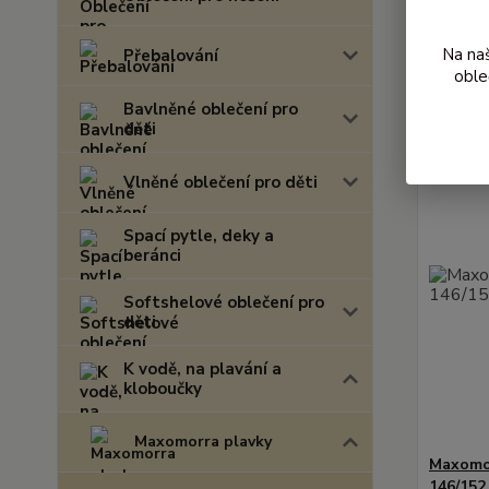
Nejnově
Na na
Přebalování
Zobrazuji 
oble
Bavlněné oblečení pro
děti
Akce
Vlněné oblečení pro děti
Spací pytle, deky a
beránci
Softshelové oblečení pro
děti
K vodě, na plavání a
kloboučky
Maxomorra plavky
Maxomor
146/152