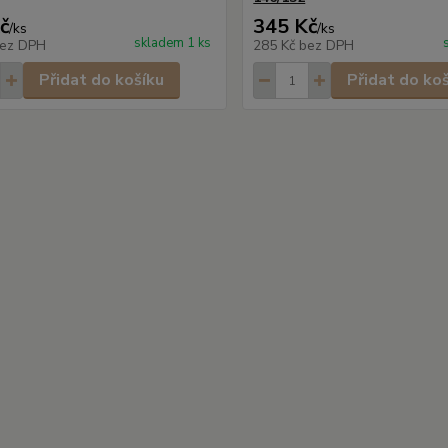
č
345 Kč
/
ks
/
ks
skladem 1 ks
ez DPH
285 Kč
bez DPH
Přidat do košíku
Přidat do ko