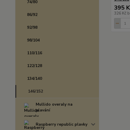
74/80
395 K
326 Kč
b
86/92
92/98
98/104
110/116
122/128
134/140
146/152
Mullido overaly na
plavání
Raspberry republic plavky