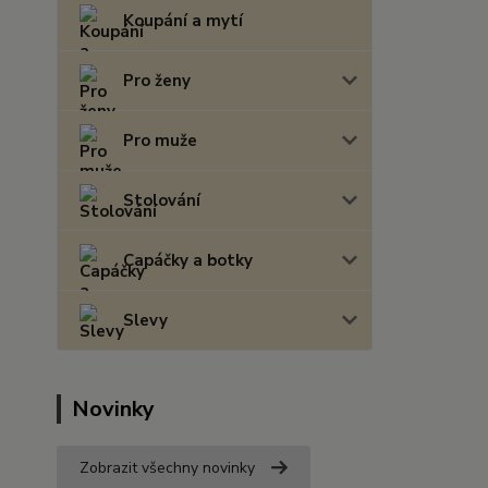
Koupání a mytí
Pro ženy
Pro muže
Stolování
Capáčky a botky
Slevy
Novinky
Zobrazit všechny novinky