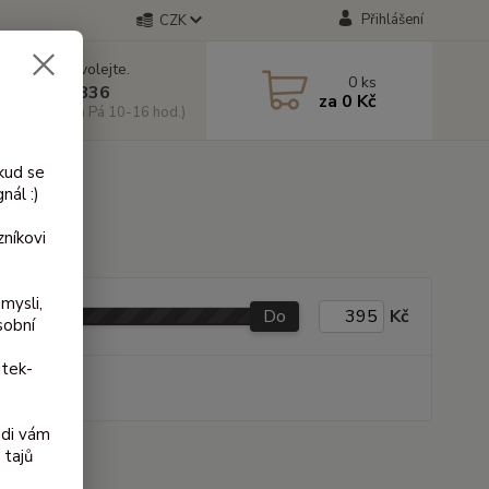
Přihlášení
CZK
 si rady? Zavolejte.
0
ks
 603 818 836
za
0 Kč
 10-18 hod. a Pá 10-16 hod.)
kud se
nál :)
níkovi
mysli,
Do
Kč
sobní
itek-
produkt
ádi vám
 tajů