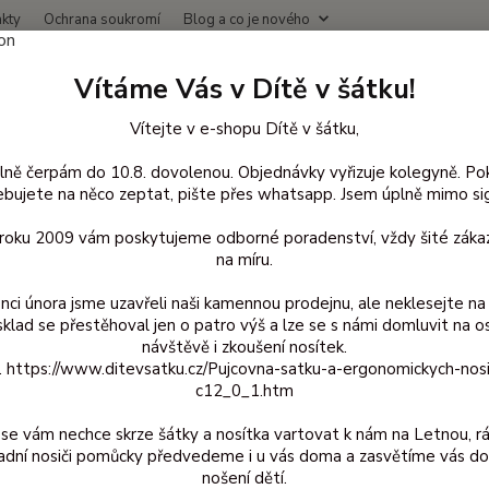
kty
Ochrana soukromí
Blog a co je nového
Nevíte
Vítáme Vás v Dítě v šátku!
Hledat
+420
(Po-Čt
Vítejte v e-shopu Dítě v šátku,
lně čerpám do 10.8. dovolenou. Objednávky vyřizuje kolegyně. Po
 vodě, na plavání a kloboučky
Maxomorra plavky
146/152
bujete na něco zeptat, pište přes whatsapp. Jsem úplně mimo sig
/152
d roku 2009 vám poskytujeme odborné poradenství, vždy šité zákaz
na míru.
nci února jsme uzavřeli naši kamennou prodejnu, ale neklesejte na 
Kč
Od
sklad se přestěhoval jen o patro výš a lze se s námi domluvit na o
návštěvě i zkoušení nosítek.
z. https://www.ditevsatku.cz/Pujcovna-satku-a-ergonomickych-nos
adem
Novinka
Akce
Doprava ZDARMA
TOP 
c12_0_1.htm
se vám nechce skrze šátky a nosítka vartovat k nám na Letnou, r
adní nosiči pomůcky předvedeme i u vás doma a zasvětíme vás do
nošení dětí.