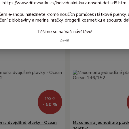
https://www.ditevsatku.cz/Individualni-kurz-noseni-deti-d9.htm
jší
Nejlevnější
Nejdražší
šem e-shopu naleznete kromě nosičích pomůcek i látkové plenky, 
1-2 z 2
čení z biobavlny a merina, hračky, drogerii, kosmetiku a spoustu dal
Těšíme se na Vaši návštěvu!
Akce
Zavřít
790 Kč
- 50 %
ra dvojdílné plavky - Ocean
Maxomorra jednodílné plavk
146/152