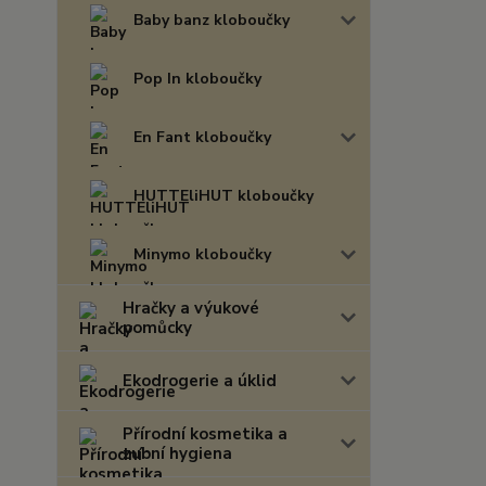
Baby banz kloboučky
Pop In kloboučky
En Fant kloboučky
HUTTEliHUT kloboučky
Minymo kloboučky
Hračky a výukové
pomůcky
Ekodrogerie a úklid
Přírodní kosmetika a
zubní hygiena