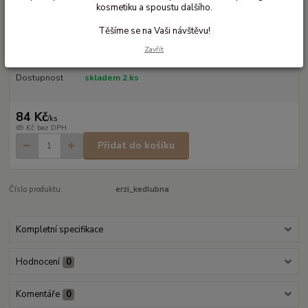
kosmetiku a spoustu dalšího.
Dřevěná kedlubna modrá
Těšíme se na Vaši návštěvu!
Modrá kedlubna
celý popis
Zavřít
Dostupnost
skladem 2 ks
84 Kč
/
ks
69 Kč
bez DPH
Přidat do košíku
Číslo produktu:
erzi_kedlubna
Kompletní specifikace
Hodnocení
0
Komentáře
0