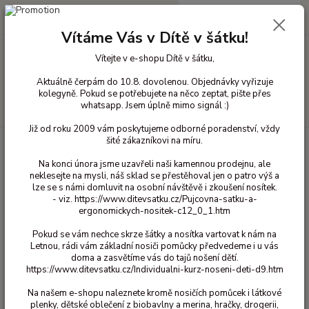
0
ks
+420 603 818 836
CZK
za
0 Kč
(Po-Čt 10-18 hod. a Pá 10-16 hod.)
Vítáme Vás v Dítě v šátku!
Vítejte v e-shopu Dítě v šátku,
Menu
Aktuálně čerpám do 10.8. dovolenou. Objednávky vyřizuje
kolegyně. Pokud se potřebujete na něco zeptat, pište přes
whatsapp. Jsem úplně mimo signál :)
Hledat
Již od roku 2009 vám poskytujeme odborné poradenství, vždy
šité zákazníkovi na míru.
Úvod
Hračky a výukové pomůcky
Erzi
Zelenina Erzi
Erzi -
Kedlubna modrá
Na konci února jsme uzavřeli naši kamennou prodejnu, ale
neklesejte na mysli, náš sklad se přestěhoval jen o patro výš a
Erzi - Kedlubna modrá
lze se s námi domluvit na osobní návštěvě i zkoušení nosítek.
- viz. https://www.ditevsatku.cz/Pujcovna-satku-a-
ergonomickych-nositek-c12_0_1.htm
Pokud se vám nechce skrze šátky a nosítka vartovat k nám na
Letnou, rádi vám základní nosiči pomůcky předvedeme i u vás
doma a zasvětíme vás do tajů nošení dětí.
https://www.ditevsatku.cz/Individualni-kurz-noseni-deti-d9.htm
Na našem e-shopu naleznete kromě nosičích pomůcek i látkové
plenky, dětské oblečení z biobavlny a merina, hračky, drogerii,
Ohodnotit produkt