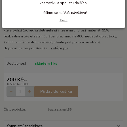
kosmetiku a spoustu dalšího.
Ohodnotit produkt
Těšíme se na Vaši návštěvu!
Tričko s krátkým rukávem
Zavřít
biobavlněné dětské tričko s veselým potiskem krátký rukáv kvalitní úplet,
který vydrží (pokud si děti nehrají v lese na choroš) materiál: 95%
biobavlna a 5% elastan údržba: prát max. na 40C, nedávat do sušičky,
žehlit na nižší teplotu, nebělit, ideáln prát po rubové straně,
doporučujeme používat še...
celý popis
Dostupnost
skladem 1 ks
200 Kč
/
ks
165 Kč
bez DPH
Přidat do košíku
Číslo produktu:
top_ss_snail86
Kompletní specifikace