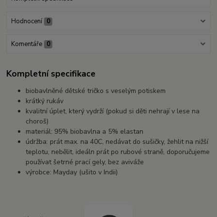
Hodnocení
0
Komentáře
0
Kompletní specifikace
biobavlněné dětské tričko s veselým potiskem
krátký rukáv
kvalitní úplet, který vydrží (pokud si děti nehrají v lese na
choroš)
materiál: 95% biobavlna a 5% elastan
údržba: prát max. na 40C, nedávat do sušičky, žehlit na nižší
teplotu, nebělit, ideáln prát po rubové straně, doporučujeme
používat šetrné prací gely, bez aviváže
výrobce: Mayday (ušito v Indii)