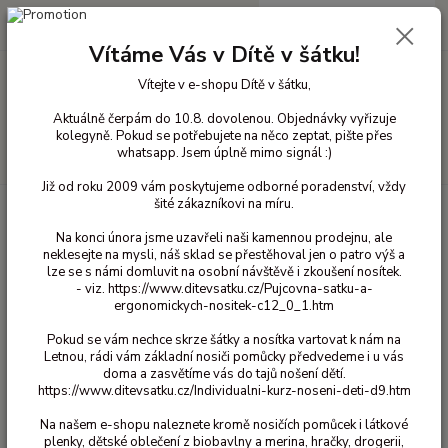
0
ks
+420 603 818 836
CZK
za
0 Kč
(Po-Čt 10-18 hod. a Pá 10-16 hod.)
Vítáme Vás v Dítě v šátku!
Vítejte v e-shopu Dítě v šátku,
Menu
Aktuálně čerpám do 10.8. dovolenou. Objednávky vyřizuje
kolegyně. Pokud se potřebujete na něco zeptat, pište přes
whatsapp. Jsem úplně mimo signál :)
Hledat
Již od roku 2009 vám poskytujeme odborné poradenství, vždy
šité zákazníkovi na míru.
Úvod
Bavlněné oblečení pro děti
Triko bavlna krátký rukáv
86/92
Tričko Maxomorra - Snail 86/92
Na konci února jsme uzavřeli naši kamennou prodejnu, ale
neklesejte na mysli, náš sklad se přestěhoval jen o patro výš a
Tričko Maxomorra - Snail 86/92
lze se s námi domluvit na osobní návštěvě i zkoušení nosítek.
- viz. https://www.ditevsatku.cz/Pujcovna-satku-a-
390 Kč
ergonomickych-nositek-c12_0_1.htm
Akce
- 49 %
Pokud se vám nechce skrze šátky a nosítka vartovat k nám na
Letnou, rádi vám základní nosiči pomůcky předvedeme i u vás
doma a zasvětíme vás do tajů nošení dětí.
https://www.ditevsatku.cz/Individualni-kurz-noseni-deti-d9.htm
Na našem e-shopu naleznete kromě nosičích pomůcek i látkové
plenky, dětské oblečení z biobavlny a merina, hračky, drogerii,