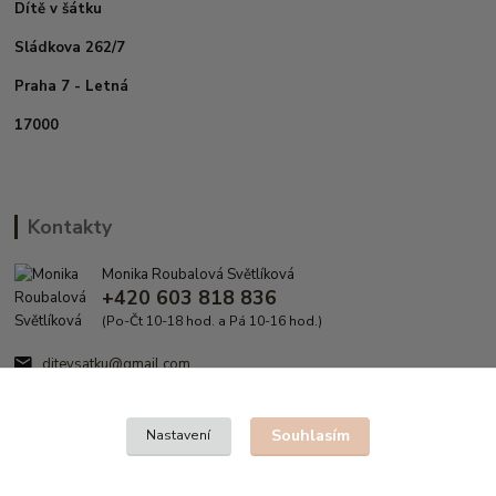
Dítě v šátku
Sládkova 262/7
Praha 7 - Letná
17000
Kontakty
Monika Roubalová Světlíková
+420 603 818 836
(Po-Čt 10-18 hod. a Pá 10-16 hod.)
ditevsatku@gmail.com
Souhlasím
Nastavení