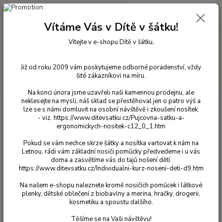
0
ks
+420 603 818 836
CZK
za
0 Kč
(Po-Čt 10-18 hod. a Pá 10-16 hod.)
Vítáme Vás v Dítě v šátku!
Vítejte v e-shopu Dítě v šátku,
Menu
Již od roku 2009 vám poskytujeme odborné poradenství, vždy
šité zákazníkovi na míru.
Hledat
Na konci února jsme uzavřeli naši kamennou prodejnu, ale
neklesejte na mysli, náš sklad se přestěhoval jen o patro výš a
Úvod
Bavlněné oblečení pro děti
Kalhotky dívčí klasické bavlna
lze se s námi domluvit na osobní návštěvě i zkoušení nosítek.
122/128
Spodní kalhotky Popolini - Hvězdičky 122/128
- viz. https://www.ditevsatku.cz/Pujcovna-satku-a-
ergonomickych-nositek-c12_0_1.htm
Spodní kalhotky Popolini -
Hvězdičky 122/128
Pokud se vám nechce skrze šátky a nosítka vartovat k nám na
Letnou, rádi vám základní nosiči pomůcky předvedeme i u vás
doma a zasvětíme vás do tajů nošení dětí.
https://www.ditevsatku.cz/Individualni-kurz-noseni-deti-d9.htm
Na našem e-shopu naleznete kromě nosičích pomůcek i látkové
plenky, dětské oblečení z biobavlny a merina, hračky, drogerii,
kosmetiku a spoustu dalšího.
Těšíme se na Vaši návštěvu!