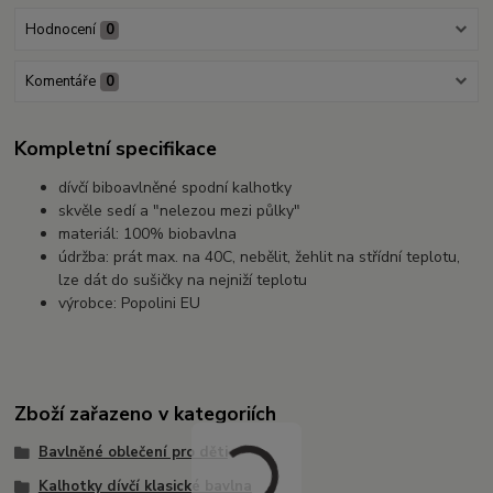
Hodnocení
0
Komentáře
0
Kompletní specifikace
dívčí biboavlněné spodní kalhotky
skvěle sedí a "nelezou mezi půlky"
materiál: 100% biobavlna
údržba: prát max. na 40C, nebělit, žehlit na střídní teplotu,
lze dát do sušičky na nejniží teplotu
výrobce: Popolini EU
Zboží zařazeno v kategoriích
Bavlněné oblečení pro děti
Kalhotky dívčí klasické bavlna