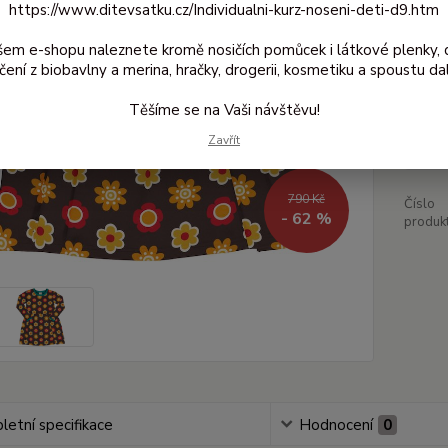
https://www.ditevsatku.cz/Individualni-kurz-noseni-deti-d9.htm
šem e-shopu naleznete kromě nosičích pomůcek i látkové plenky, 
Dos
čení z biobavlny a merina, hračky, drogerii, kosmetiku a spoustu dal
Těšíme se na Vaši návštěvu!
30
Zavřít
248
790 Kč
Číslo
- 62 %
produkt
etní specifikace
Hodnocení
0