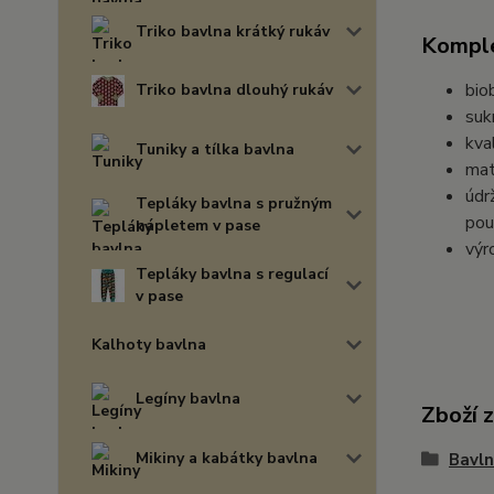
Triko bavlna krátký rukáv
Komple
bio
Triko bavlna dlouhý rukáv
suk
kva
Tuniky a tílka bavlna
mat
údr
Tepláky bavlna s pružným
pou
nápletem v pase
výr
Tepláky bavlna s regulací
v pase
Kalhoty bavlna
Legíny bavlna
Zboží 
Mikiny a kabátky bavlna
Bavln