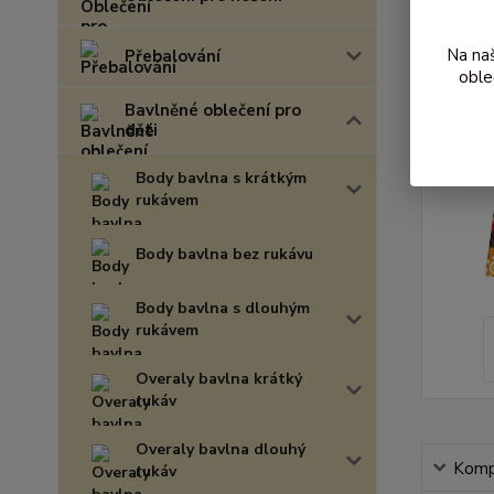
Na na
Přebalování
oble
Bavlněné oblečení pro
děti
Body bavlna s krátkým
rukávem
Body bavlna bez rukávu
Body bavlna s dlouhým
rukávem
Overaly bavlna krátký
rukáv
Overaly bavlna dlouhý
Kompl
rukáv