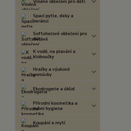
Vlněné oblečení pro děti
Spací pytle, deky a
beránci
Softshelové oblečení pro
děti
K vodě, na plavání a
kloboučky
Hračky a výukové
pomůcky
Ekodrogerie a úklid
Přírodní kosmetika a
zubní hygiena
Koupání a mytí