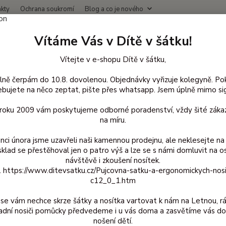
kty
Ochrana soukromí
Blog a co je nového
Nevíte
Vítáme Vás v Dítě v šátku!
Hledat
+420
(Po-Čt
Vítejte v e-shopu Dítě v šátku,
lně čerpám do 10.8. dovolenou. Objednávky vyřizuje kolegyně. Po
avlněné oblečení pro děti
Šaty bavlna
92/98
Šaty Maxomorra řa
bujete na něco zeptat, pište přes whatsapp. Jsem úplně mimo sig
 Maxomorra řasené - Flower 92
d roku 2009 vám poskytujeme odborné poradenství, vždy šité zákaz
na míru.
nci února jsme uzavřeli naši kamennou prodejnu, ale neklesejte na 
sklad se přestěhoval jen o patro výš a lze se s námi domluvit na o
Dívč
návštěvě i zkoušení nosítek.
z. https://www.ditevsatku.cz/Pujcovna-satku-a-ergonomickych-nos
biobav
c12_0_1.htm
lehce s
na cho
se vám nechce skrze šátky a nosítka vartovat k nám na Letnou, r
na 40C,
adní nosiči pomůcky předvedeme i u vás doma a zasvětíme vás do
prát po
nošení dětí.