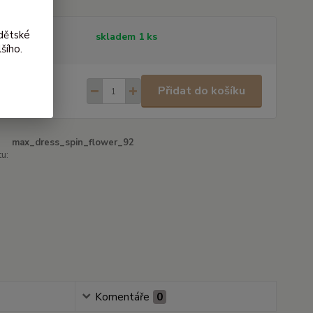
dětské
tupnost
skladem 1 ks
šího.
0 Kč
/
ks
Přidat do košíku
 Kč
bez DPH
max_dress_spin_flower_92
u:
Komentáře
0