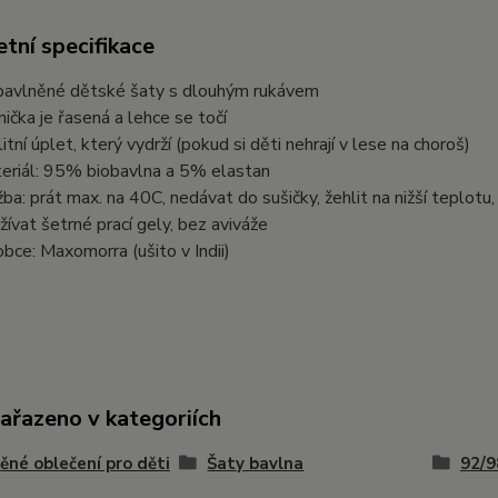
tní specifikace
bavlněné dětské šaty s dlouhým rukávem
nička je řasená a lehce se točí
litní úplet, který vydrží (pokud si děti nehrají v lese na choroš)
eriál: 95% biobavlna a 5% elastan
žba: prát max. na 40C, nedávat do sušičky, žehlit na nižší teplotu
žívat šetrné prací gely, bez aviváže
obce: Maxomorra (ušito v Indii)
zařazeno v kategoriích
ěné oblečení pro děti
Šaty bavlna
92/9