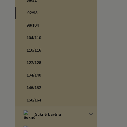
86/92
92/98
98/104
104/110
110/116
122/128
134/140
146/152
158/164
Sukně bavlna