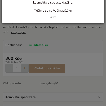
kosmetiku a spoustu dalšího.
Šaty bez rukávů a s kapsami
Těšíme se na Vaši návštěvu!
biobavlněné dětské šaty s veselým potiskem šaty nemají ramínka áčkový
Zavřít
střih s kapsami kvalitní úplet, který vydrží (pokud si děti nehrají v lese na
choroš) materiál: 95% biobavlna a 5% elastan údržba: prát max. na 40C,
nedávat do sušičky, žehlit na nižší teplotu, nebělit, ideáln prát po rubové
stra...
celý popis
Dostupnost
skladem 1 ks
300 Kč
/
ks
248 Kč
bez DPH
Přidat do košíku
Číslo produktu:
dress_daisy98
Kompletní specifikace