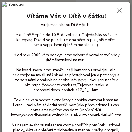
0
ks
+420 603 818 836
CZK
za
0 Kč
(Po-Čt 10-18 hod. a Pá 10-16 hod.)
Vítáme Vás v Dítě v šátku!
Menu
Vítejte v e-shopu Dítě v šátku,
Aktuálně čerpám do 10.8. dovolenou. Objednávky vyřizuje
Hledat
kolegyně. Pokud se potřebujete na něco zeptat, pište přes
whatsapp. Jsem úplně mimo signál :)
Úvod
Bavlněné oblečení pro děti
Šaty bavlna
98/104
Šaty
Již od roku 2009 vám poskytujeme odborné poradenství, vždy
Maxomorra - Daisy 98/104
šité zákazníkovi na míru.
Šaty Maxomorra - Daisy 98/104
Na konci února jsme uzavřeli naši kamennou prodejnu, ale
neklesejte na mysli, náš sklad se přestěhoval jen o patro výš a
720 Kč
lze se s námi domluvit na osobní návštěvě i zkoušení nosítek.
Akce
- 58 %
- viz. https://www.ditevsatku.cz/Pujcovna-satku-a-
ergonomickych-nositek-c12_0_1.htm
Pokud se vám nechce skrze šátky a nosítka vartovat k nám na
Letnou, rádi vám základní nosiči pomůcky předvedeme i u vás
doma a zasvětíme vás do tajů nošení dětí.
https://www.ditevsatku.cz/Individualni-kurz-noseni-deti-d9.htm
Na našem e-shopu naleznete kromě nosičích pomůcek i látkové
Ohodnotit produkt
plenky, dětské oblečení z biobavlny a merina, hračky, drogerii,