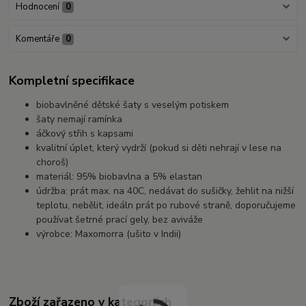
Hodnocení
0
Komentáře
0
Kompletní specifikace
biobavlněné dětské šaty s veselým potiskem
šaty nemají ramínka
áčkový střih s kapsami
kvalitní úplet, který vydrží (pokud si děti nehrají v lese na
choroš)
materiál: 95% biobavlna a 5% elastan
údržba: prát max. na 40C, nedávat do sušičky, žehlit na nižší
teplotu, nebělit, ideáln prát po rubové straně, doporučujeme
používat šetrné prací gely, bez aviváže
výrobce: Maxomorra (ušito v Indii)
Zboží zařazeno v kategoriích