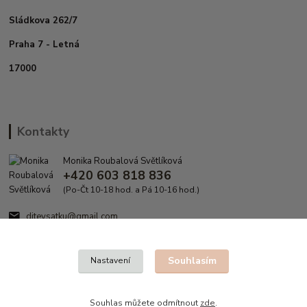
Sládkova 262/7
Praha 7 - Letná
17000
Kontakty
Monika Roubalová Světlíková
+420 603 818 836
(Po-Čt 10-18 hod. a Pá 10-16 hod.)
ditevsatku@gmail.com
Souhlasím
Nastavení
Souhlas můžete odmítnout
zde
.