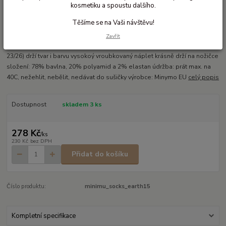
kosmetiku a spoustu dalšího.
Ohodnotit produkt
Těšíme se na Vaši návštěvu!
Bavlněné ponožky modré, zelené a orkové
Zavřít
bavlněné ponožky Minymo velikosti od miminka po batole (11/14 -
23/26) drží tvar i barvu vysokoý vroubkovaný náplet krásně drží na nožičce
složení: 78% bavlna, 20% polyamid a 2% elastan údržba: prát max. na
40C, nežehlit, nebělit, nedávat do sušičky výrobce: Minymo EU
celý popis
Dostupnost
skladem 3 ks
278 Kč
/
ks
230 Kč
bez DPH
Přidat do košíku
Číslo produktu:
minimu_socks_earth15
Kompletní specifikace