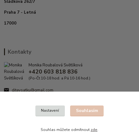
Sládkova 262/7
Praha 7 - Letná
17000
Kontakty
Monika Roubalová Světlíková
+420 603 818 836
(Po-Čt 10-18 hod. a Pá 10-16 hod.)
ditevsatku@gmail.com
Souhlasím
Nastavení
Souhlas můžete odmítnout
zde
.
Vytvořeno na
Eshop-rychle.cz