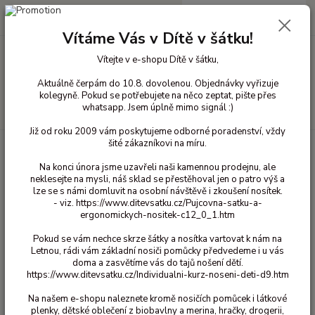
0
ks
+420 603 818 836
CZK
za
0 Kč
(Po-Čt 10-18 hod. a Pá 10-16 hod.)
Vítáme Vás v Dítě v šátku!
Vítejte v e-shopu Dítě v šátku,
Menu
Aktuálně čerpám do 10.8. dovolenou. Objednávky vyřizuje
kolegyně. Pokud se potřebujete na něco zeptat, pište přes
whatsapp. Jsem úplně mimo signál :)
Hledat
Již od roku 2009 vám poskytujeme odborné poradenství, vždy
šité zákazníkovi na míru.
Úvod
Bavlněné oblečení pro děti
Ponožky bavlna
15/18
Ponožky
Minymo vroubkaté - Agave 3 páry 15/18
Na konci února jsme uzavřeli naši kamennou prodejnu, ale
neklesejte na mysli, náš sklad se přestěhoval jen o patro výš a
Ponožky Minymo vroubkaté -
lze se s námi domluvit na osobní návštěvě i zkoušení nosítek.
Agave 3 páry 15/18
- viz. https://www.ditevsatku.cz/Pujcovna-satku-a-
ergonomickych-nositek-c12_0_1.htm
Pokud se vám nechce skrze šátky a nosítka vartovat k nám na
Letnou, rádi vám základní nosiči pomůcky předvedeme i u vás
doma a zasvětíme vás do tajů nošení dětí.
https://www.ditevsatku.cz/Individualni-kurz-noseni-deti-d9.htm
Na našem e-shopu naleznete kromě nosičích pomůcek i látkové
plenky, dětské oblečení z biobavlny a merina, hračky, drogerii,