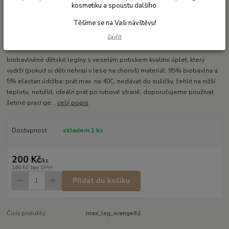
kosmetiku a spoustu dalšího.
Těšíme se na Vaši návštěvu!
Ohodnotit produkt
Zavřít
Biobavlněné dětské legíny
biobavlněné dětské legíny s veselým potiskem kvalitní úplet, který
vydrží (pokud si děti nehrají v lese na choroš) materiál: 95% biobavlna a
5% elastan údržba: prát max. na 40C, nedávat do sušičky, žehlit na nižší
teplotu, nebělit, ideáln prát po rubové straně, doporučujeme používat
šetrné prací ge...
celý popis
Dostupnost
skladem 1 ks
200 Kč
/
ks
165 Kč
bez DPH
Přidat do košíku
Číslo produktu:
max_leg_orange92