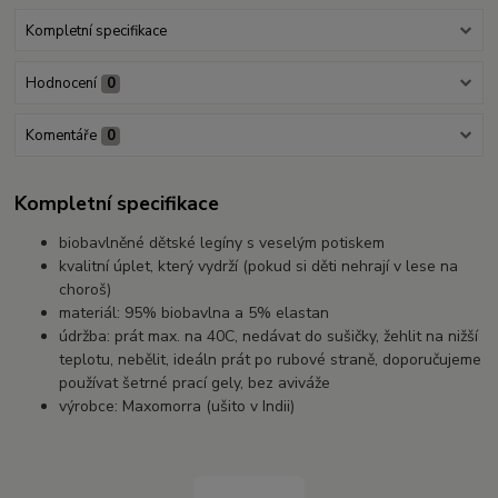
Kompletní specifikace
Hodnocení
0
Komentáře
0
Kompletní specifikace
biobavlněné dětské legíny s veselým potiskem
kvalitní úplet, který vydrží (pokud si děti nehrají v lese na
choroš)
materiál: 95% biobavlna a 5% elastan
údržba: prát max. na 40C, nedávat do sušičky, žehlit na nižší
teplotu, nebělit, ideáln prát po rubové straně, doporučujeme
používat šetrné prací gely, bez aviváže
výrobce: Maxomorra (ušito v Indii)