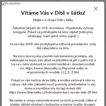
0
ks
+420 603 818 836
CZK
za
0 Kč
(Po-Čt 10-18 hod. a Pá 10-16 hod.)
Vítáme Vás v Dítě v šátku!
Vítejte v e-shopu Dítě v šátku,
Menu
Aktuálně čerpám do 10.8. dovolenou. Objednávky vyřizuje
kolegyně. Pokud se potřebujete na něco zeptat, pište přes
whatsapp. Jsem úplně mimo signál :)
Hledat
Již od roku 2009 vám poskytujeme odborné poradenství, vždy
šité zákazníkovi na míru.
Úvod
Bavlněné oblečení pro děti
Legíny bavlna
92/98
Legíny
Maxomorra - Orange 92/98
Na konci února jsme uzavřeli naši kamennou prodejnu, ale
neklesejte na mysli, náš sklad se přestěhoval jen o patro výš a
Legíny Maxomorra - Orange
lze se s námi domluvit na osobní návštěvě i zkoušení nosítek.
92/98
- viz. https://www.ditevsatku.cz/Pujcovna-satku-a-
ergonomickych-nositek-c12_0_1.htm
420 Kč
Akce
Pokud se vám nechce skrze šátky a nosítka vartovat k nám na
- 52 %
Letnou, rádi vám základní nosiči pomůcky předvedeme i u vás
doma a zasvětíme vás do tajů nošení dětí.
https://www.ditevsatku.cz/Individualni-kurz-noseni-deti-d9.htm
Na našem e-shopu naleznete kromě nosičích pomůcek i látkové
plenky, dětské oblečení z biobavlny a merina, hračky, drogerii,