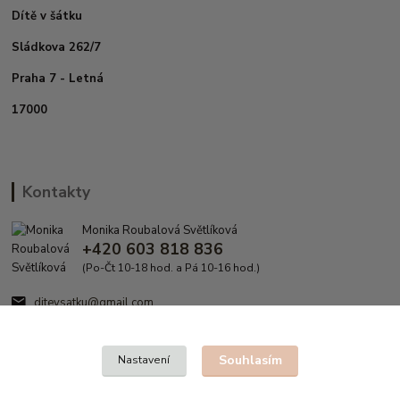
Dítě v šátku
Sládkova 262/7
Praha 7 - Letná
17000
Kontakty
Monika Roubalová Světlíková
+420 603 818 836
(Po-Čt 10-18 hod. a Pá 10-16 hod.)
ditevsatku@gmail.com
Souhlasím
Nastavení