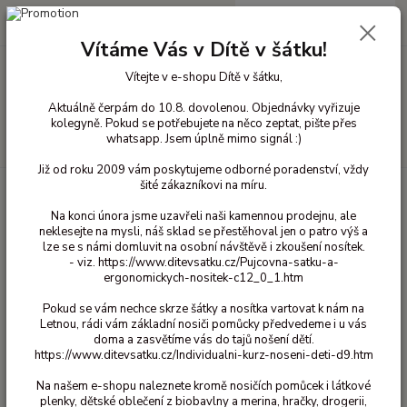
0
ks
+420 603 818 836
CZK
za
0 Kč
(Po-Čt 10-18 hod. a Pá 10-16 hod.)
Vítáme Vás v Dítě v šátku!
Vítejte v e-shopu Dítě v šátku,
Menu
Aktuálně čerpám do 10.8. dovolenou. Objednávky vyřizuje
kolegyně. Pokud se potřebujete na něco zeptat, pište přes
whatsapp. Jsem úplně mimo signál :)
Hledat
Již od roku 2009 vám poskytujeme odborné poradenství, vždy
šité zákazníkovi na míru.
Úvod
Bavlněné oblečení pro děti
Legíny bavlna
98/104
Legíny
3/4 Maxomorra - Lion 98/104
Na konci února jsme uzavřeli naši kamennou prodejnu, ale
neklesejte na mysli, náš sklad se přestěhoval jen o patro výš a
Legíny 3/4 Maxomorra - Lion
lze se s námi domluvit na osobní návštěvě i zkoušení nosítek.
98/104
- viz. https://www.ditevsatku.cz/Pujcovna-satku-a-
ergonomickych-nositek-c12_0_1.htm
420 Kč
Akce
Pokud se vám nechce skrze šátky a nosítka vartovat k nám na
- 52 %
Letnou, rádi vám základní nosiči pomůcky předvedeme i u vás
doma a zasvětíme vás do tajů nošení dětí.
https://www.ditevsatku.cz/Individualni-kurz-noseni-deti-d9.htm
Na našem e-shopu naleznete kromě nosičích pomůcek i látkové
plenky, dětské oblečení z biobavlny a merina, hračky, drogerii,