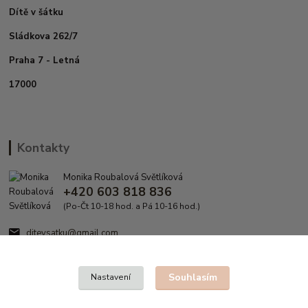
Dítě v šátku
Sládkova 262/7
Praha 7 - Letná
17000
Kontakty
Monika Roubalová Světlíková
+420 603 818 836
(Po-Čt 10-18 hod. a Pá 10-16 hod.)
ditevsatku@gmail.com
Souhlasím
Nastavení