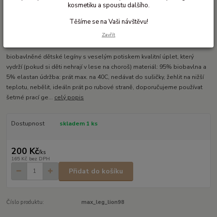
kosmetiku a spoustu dalšího.
Těšíme se na Vaši návštěvu!
Ohodnotit produkt
Zavřít
Biobavlněné dětské legíny 3/4
biobavlněné dětské legíny s veselým potiskem kvalitní úplet, který
vydrží (pokud si děti nehrají v lese na choroš) materiál: 95% biobavlna a
5% elastan údržba: prát max. na 40C, nedávat do sušičky, žehlit na nižší
teplotu, nebělit, ideáln prát po rubové straně, doporučujeme používat
šetrné prací ge...
celý popis
Dostupnost
skladem 1 ks
200 Kč
/
ks
165 Kč
bez DPH
Přidat do košíku
Číslo produktu:
max_leg_lion98