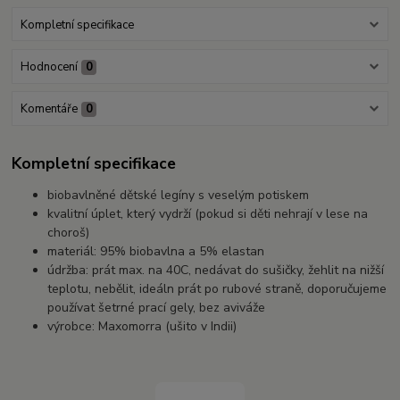
Kompletní specifikace
Hodnocení
0
Komentáře
0
Kompletní specifikace
biobavlněné dětské legíny s veselým potiskem
kvalitní úplet, který vydrží (pokud si děti nehrají v lese na
choroš)
materiál: 95% biobavlna a 5% elastan
údržba: prát max. na 40C, nedávat do sušičky, žehlit na nižší
teplotu, nebělit, ideáln prát po rubové straně, doporučujeme
používat šetrné prací gely, bez aviváže
výrobce: Maxomorra (ušito v Indii)