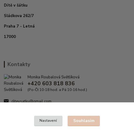
Dítě v šátku
Sládkova 262/7
Praha 7 - Letná
17000
Kontakty
Monika Roubalová Světlíková
+420 603 818 836
(Po-Čt 10-18 hod. a Pá 10-16 hod.)
ditevsatku@gmail.com
Souhlasím
Nastavení