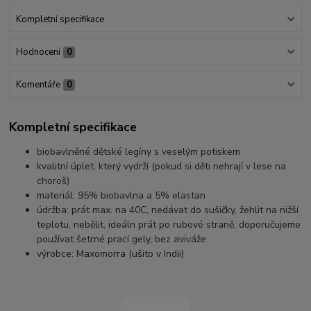
Kompletní specifikace
Hodnocení
0
Komentáře
0
Kompletní specifikace
biobavlněné dětské legíny s veselým potiskem
kvalitní úplet, který vydrží (pokud si děti nehrají v lese na
choroš)
materiál: 95% biobavlna a 5% elastan
údržba: prát max. na 40C, nedávat do sušičky, žehlit na nižší
teplotu, nebělit, ideáln prát po rubové straně, doporučujeme
používat šetrné prací gely, bez aviváže
výrobce: Maxomorra (ušito v Indii)