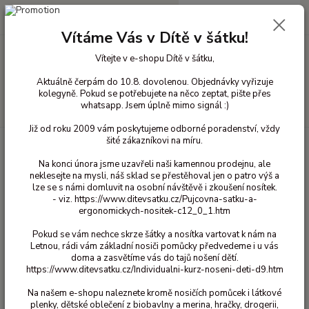
0
ks
+420 603 818 836
CZK
za
0 Kč
(Po-Čt 10-18 hod. a Pá 10-16 hod.)
Vítáme Vás v Dítě v šátku!
Vítejte v e-shopu Dítě v šátku,
Menu
Aktuálně čerpám do 10.8. dovolenou. Objednávky vyřizuje
kolegyně. Pokud se potřebujete na něco zeptat, pište přes
whatsapp. Jsem úplně mimo signál :)
Hledat
Již od roku 2009 vám poskytujeme odborné poradenství, vždy
šité zákazníkovi na míru.
Úvod
Bavlněné oblečení pro děti
Legíny bavlna
86/92
Legíny 3/4
Maxomorra - Lion 86/92
Na konci února jsme uzavřeli naši kamennou prodejnu, ale
neklesejte na mysli, náš sklad se přestěhoval jen o patro výš a
Legíny 3/4 Maxomorra - Lion
lze se s námi domluvit na osobní návštěvě i zkoušení nosítek.
86/92
- viz. https://www.ditevsatku.cz/Pujcovna-satku-a-
ergonomickych-nositek-c12_0_1.htm
420 Kč
Akce
Pokud se vám nechce skrze šátky a nosítka vartovat k nám na
- 52 %
Letnou, rádi vám základní nosiči pomůcky předvedeme i u vás
doma a zasvětíme vás do tajů nošení dětí.
https://www.ditevsatku.cz/Individualni-kurz-noseni-deti-d9.htm
Na našem e-shopu naleznete kromě nosičích pomůcek i látkové
plenky, dětské oblečení z biobavlny a merina, hračky, drogerii,