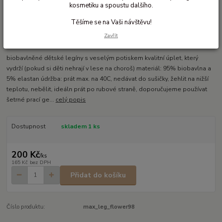
kosmetiku a spoustu dalšího.
Těšíme se na Vaši návštěvu!
Ohodnotit produkt
Zavřít
Biobavlněné dětské legíny
biobavlněné dětské legíny s veselým potiskem kvalitní úplet, který
vydrží (pokud si děti nehrají v lese na choroš) materiál: 95% biobavlna a
5% elastan údržba: prát max. na 40C, nedávat do sušičky, žehlit na nižší
teplotu, nebělit, ideáln prát po rubové straně, doporučujeme používat
šetrné prací ge...
celý popis
Dostupnost
skladem 1 ks
200 Kč
/
ks
165 Kč
bez DPH
Přidat do košíku
Číslo produktu:
max_leg_flower98