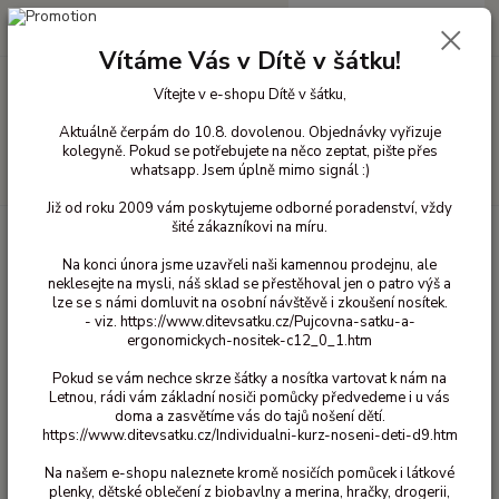
0
ks
+420 603 818 836
CZK
za
0 Kč
(Po-Čt 10-18 hod. a Pá 10-16 hod.)
Vítáme Vás v Dítě v šátku!
Vítejte v e-shopu Dítě v šátku,
Menu
Aktuálně čerpám do 10.8. dovolenou. Objednávky vyřizuje
kolegyně. Pokud se potřebujete na něco zeptat, pište přes
whatsapp. Jsem úplně mimo signál :)
Hledat
Již od roku 2009 vám poskytujeme odborné poradenství, vždy
šité zákazníkovi na míru.
Úvod
Bavlněné oblečení pro děti
Legíny bavlna
98/104
Legíny
Maxomorra - Flower 98/104
Na konci února jsme uzavřeli naši kamennou prodejnu, ale
neklesejte na mysli, náš sklad se přestěhoval jen o patro výš a
Legíny Maxomorra - Flower
lze se s námi domluvit na osobní návštěvě i zkoušení nosítek.
98/104
- viz. https://www.ditevsatku.cz/Pujcovna-satku-a-
ergonomickych-nositek-c12_0_1.htm
420 Kč
Akce
Pokud se vám nechce skrze šátky a nosítka vartovat k nám na
- 52 %
Letnou, rádi vám základní nosiči pomůcky předvedeme i u vás
doma a zasvětíme vás do tajů nošení dětí.
https://www.ditevsatku.cz/Individualni-kurz-noseni-deti-d9.htm
Na našem e-shopu naleznete kromě nosičích pomůcek i látkové
plenky, dětské oblečení z biobavlny a merina, hračky, drogerii,