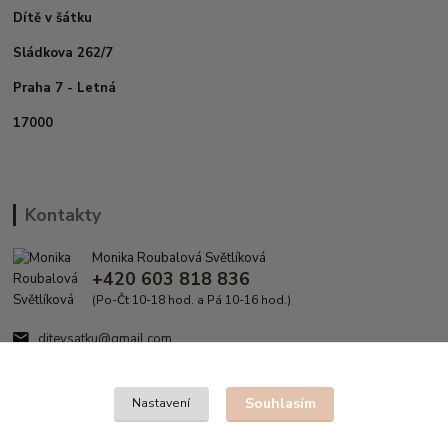
Dítě v šátku
Sládkova 262/7
Praha 7 - Letná
17000
Kontakty
Monika Roubalová Světlíková
+420 603 818 836
(Po-Čt 10-18 hod. a Pá 10-16 hod.)
ditevsatku@gmail.com
Souhlasím
Nastavení