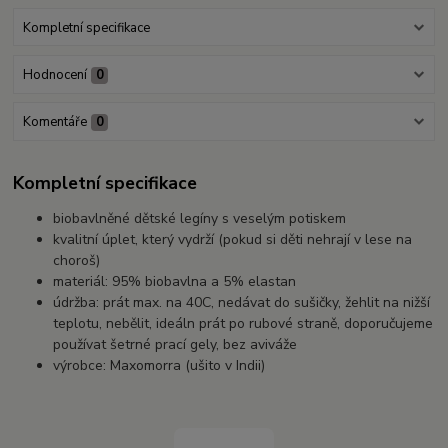
Kompletní specifikace
Hodnocení
0
Komentáře
0
Kompletní specifikace
biobavlněné dětské legíny s veselým potiskem
kvalitní úplet, který vydrží (pokud si děti nehrají v lese na
choroš)
materiál: 95% biobavlna a 5% elastan
údržba: prát max. na 40C, nedávat do sušičky, žehlit na nižší
teplotu, nebělit, ideáln prát po rubové straně, doporučujeme
používat šetrné prací gely, bez aviváže
výrobce: Maxomorra (ušito v Indii)