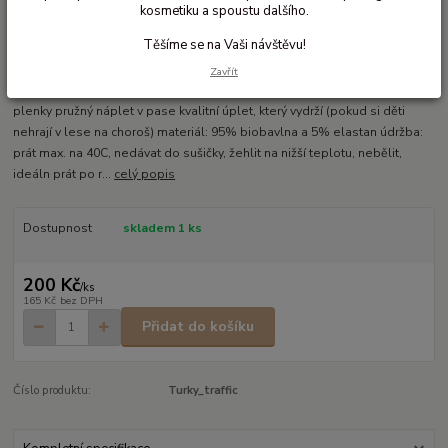
kosmetiku a spoustu dalšího.
Ohodnotit produkt
Těšíme se na Vaši návštěvu!
Pohodlné kalhoty s pružným nápletem v pase
Zavřít
biobavlněné dětské tepláky s veselým potiskem vhodné i přes látkové
plenky pružný náplet v pase kvalitní úplet, který vydrží (pokud si děti
nehrají v lese na choroš) materiál: 95% biobavlna a 5% elastan údržba:
prát max. na 40C, nedávat do sušičky, žehlit na nižší teplotu, nebělit,
ideáln prát po r...
celý popis
Dostupnost
skladem 1 ks
200 Kč
/
ks
165 Kč
bez DPH
Přidat do košíku
Číslo produktu:
Turky_traffic