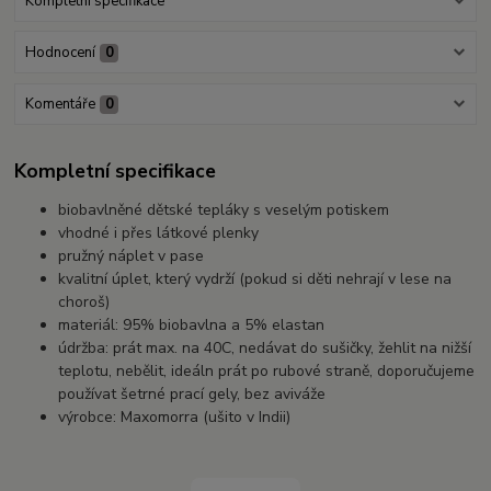
Kompletní specifikace
Hodnocení
0
Komentáře
0
Kompletní specifikace
biobavlněné dětské tepláky s veselým potiskem
vhodné i přes látkové plenky
pružný náplet v pase
kvalitní úplet, který vydrží (pokud si děti nehrají v lese na
choroš)
materiál: 95% biobavlna a 5% elastan
údržba: prát max. na 40C, nedávat do sušičky, žehlit na nižší
teplotu, nebělit, ideáln prát po rubové straně, doporučujeme
používat šetrné prací gely, bez aviváže
výrobce: Maxomorra (ušito v Indii)