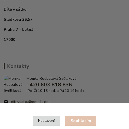
Dítě v šátku
Sládkova 262/7
Praha 7 - Letná
17000
Kontakty
Monika Roubalová Světlíková
+420 603 818 836
(Po-Čt 10-18 hod. a Pá 10-16 hod.)
ditevsatku@gmail.com
Souhlasím
Nastavení