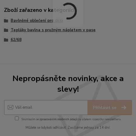
Zboží zařazeno v kategoriích
Bavlněné oblečení pro děti
Tepláky bavlna s pružným nápletem v pase
62/68
Nepropásněte novinky, akce a
slevy!
Přihlásit se
Souhlasím se
zpracováním osobních údajů
za účelem rozesílky newsletteru.
Můžete se kdykoli odhlásit. Zasíláme jednou za 14 dní.