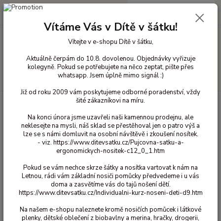
0
ks
+420 603 818 836
CZK
za
0 Kč
(Po-Čt 10-18 hod. a Pá 10-16 hod.)
Vítáme Vás v Dítě v šátku!
Vítejte v e-shopu Dítě v šátku,
Menu
Aktuálně čerpám do 10.8. dovolenou. Objednávky vyřizuje
kolegyně. Pokud se potřebujete na něco zeptat, pište přes
whatsapp. Jsem úplně mimo signál :)
Hledat
Již od roku 2009 vám poskytujeme odborné poradenství, vždy
šité zákazníkovi na míru.
Úvod
Bavlněné oblečení pro děti
Tepláky bavlna s pružným nápletem v
pase
62/68
Kalhoty s nápletem Maxomorra - Traffic 62/68
Na konci února jsme uzavřeli naši kamennou prodejnu, ale
neklesejte na mysli, náš sklad se přestěhoval jen o patro výš a
Kalhoty s nápletem Maxomorra -
lze se s námi domluvit na osobní návštěvě i zkoušení nosítek.
Traffic 62/68
- viz. https://www.ditevsatku.cz/Pujcovna-satku-a-
390 Kč
ergonomickych-nositek-c12_0_1.htm
- 49 %
Pokud se vám nechce skrze šátky a nosítka vartovat k nám na
Letnou, rádi vám základní nosiči pomůcky předvedeme i u vás
doma a zasvětíme vás do tajů nošení dětí.
https://www.ditevsatku.cz/Individualni-kurz-noseni-deti-d9.htm
Na našem e-shopu naleznete kromě nosičích pomůcek i látkové
plenky, dětské oblečení z biobavlny a merina, hračky, drogerii,