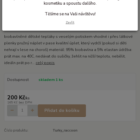
kosmetiku a spoustu dalšího.
Těšíme se na Vaši návštěvu!
Ohodnotit produkt
Zavřít
Pohodlné kalhoty s pružným nápletem v pase
biobavlněné dětské tepláky s veselým potiskem vhodné i přes látkové
plenky pružný náplet v pase kvalitní úplet, který vydrží (pokud si děti
nehrají v lese na choroš) materiál: 95% biobavlna a 5% elastan údržba:
prát max. na 40C, nedávat do sušičky, žehlit na nižší teplotu, nebělit,
ideáln prát po r...
celý popis
Dostupnost
skladem 1 ks
200 Kč
/
ks
165 Kč
bez DPH
Přidat do košíku
Číslo produktu:
Turky_raccoon