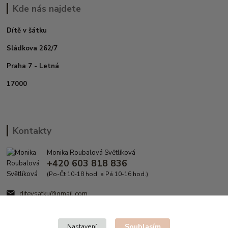
Kde nás najdete
Dítě v šátku
Sládkova 262/7
Praha 7 - Letná
17000
Kontakty
Monika Roubalová Světlíková
+420 603 818 836
(Po-Čt 10-18 hod. a Pá 10-16 hod.)
ditevsatku@gmail.com
Souhlasím
Nastavení