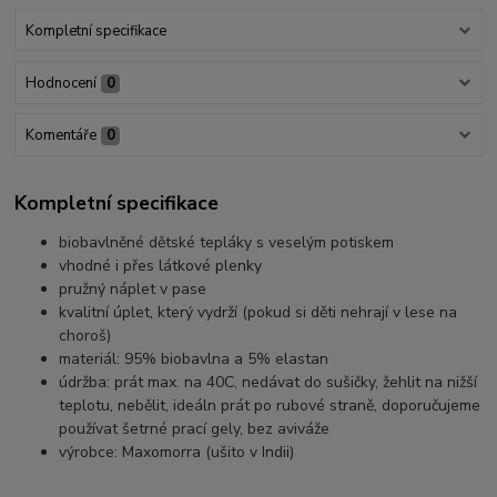
Kompletní specifikace
Hodnocení
0
Komentáře
0
Kompletní specifikace
biobavlněné dětské tepláky s veselým potiskem
vhodné i přes látkové plenky
pružný náplet v pase
kvalitní úplet, který vydrží (pokud si děti nehrají v lese na
choroš)
materiál: 95% biobavlna a 5% elastan
údržba: prát max. na 40C, nedávat do sušičky, žehlit na nižší
teplotu, nebělit, ideáln prát po rubové straně, doporučujeme
používat šetrné prací gely, bez aviváže
výrobce: Maxomorra (ušito v Indii)