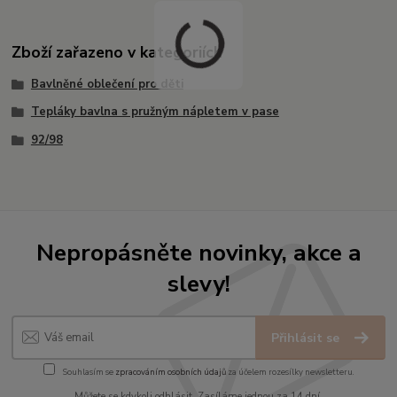
Zboží zařazeno v kategoriích
Bavlněné oblečení pro děti
Tepláky bavlna s pružným nápletem v pase
92/98
Nepropásněte novinky, akce a
slevy!
Přihlásit se
Souhlasím se
zpracováním osobních údajů
za účelem rozesílky newsletteru.
Můžete se kdykoli odhlásit. Zasíláme jednou za 14 dní.