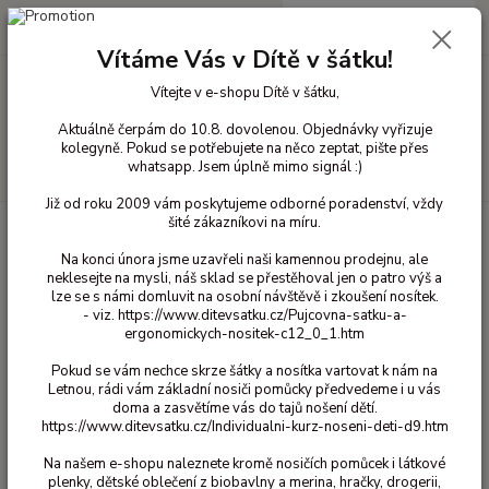
0
ks
+420 603 818 836
CZK
za
0 Kč
(Po-Čt 10-18 hod. a Pá 10-16 hod.)
Vítáme Vás v Dítě v šátku!
Vítejte v e-shopu Dítě v šátku,
Menu
Aktuálně čerpám do 10.8. dovolenou. Objednávky vyřizuje
kolegyně. Pokud se potřebujete na něco zeptat, pište přes
whatsapp. Jsem úplně mimo signál :)
Hledat
Již od roku 2009 vám poskytujeme odborné poradenství, vždy
šité zákazníkovi na míru.
Úvod
Bavlněné oblečení pro děti
Tepláky bavlna s pružným nápletem v
pase
92/98
Kalhoty s nápletem Maxomorra - Raccoon 92/98
Na konci února jsme uzavřeli naši kamennou prodejnu, ale
neklesejte na mysli, náš sklad se přestěhoval jen o patro výš a
Kalhoty s nápletem Maxomorra -
lze se s námi domluvit na osobní návštěvě i zkoušení nosítek.
Raccoon 92/98
- viz. https://www.ditevsatku.cz/Pujcovna-satku-a-
ergonomickych-nositek-c12_0_1.htm
450 Kč
Akce
Pokud se vám nechce skrze šátky a nosítka vartovat k nám na
- 56 %
Letnou, rádi vám základní nosiči pomůcky předvedeme i u vás
doma a zasvětíme vás do tajů nošení dětí.
https://www.ditevsatku.cz/Individualni-kurz-noseni-deti-d9.htm
Na našem e-shopu naleznete kromě nosičích pomůcek i látkové
plenky, dětské oblečení z biobavlny a merina, hračky, drogerii,