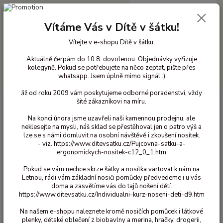
0
ks
+420 603 818 836
CZK
za
0 Kč
(Po-Čt 10-18 hod. a Pá 10-16 hod.)
Vítáme Vás v Dítě v šátku!
Vítejte v e-shopu Dítě v šátku,
Menu
Aktuálně čerpám do 10.8. dovolenou. Objednávky vyřizuje
kolegyně. Pokud se potřebujete na něco zeptat, pište přes
whatsapp. Jsem úplně mimo signál :)
Hledat
Již od roku 2009 vám poskytujeme odborné poradenství, vždy
šité zákazníkovi na míru.
Úvod
Bavlněné oblečení pro děti
Mikiny a kabátky bavlna
110/116
Miikina Iobio Heli - Šedý 110/116
Na konci února jsme uzavřeli naši kamennou prodejnu, ale
neklesejte na mysli, náš sklad se přestěhoval jen o patro výš a
Miikina Iobio Heli - Šedý 110/116
lze se s námi domluvit na osobní návštěvě i zkoušení nosítek.
- viz. https://www.ditevsatku.cz/Pujcovna-satku-a-
ergonomickych-nositek-c12_0_1.htm
Pokud se vám nechce skrze šátky a nosítka vartovat k nám na
Letnou, rádi vám základní nosiči pomůcky předvedeme i u vás
doma a zasvětíme vás do tajů nošení dětí.
https://www.ditevsatku.cz/Individualni-kurz-noseni-deti-d9.htm
Na našem e-shopu naleznete kromě nosičích pomůcek i látkové
plenky, dětské oblečení z biobavlny a merina, hračky, drogerii,
Ohodnotit produkt