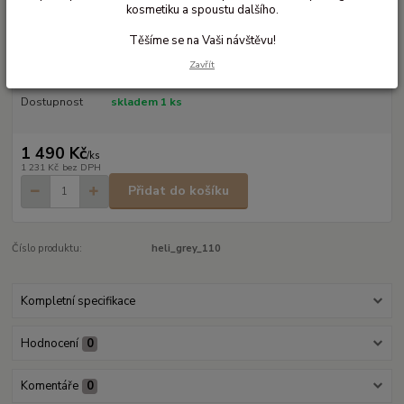
kosmetiku a spoustu dalšího.
Mikina z biobavlněného flísu
Těšíme se na Vaši návštěvu!
Mikina se stojáčkem na zip
celý popis
Zavřít
Dostupnost
skladem 1 ks
1 490 Kč
/
ks
1 231 Kč
bez DPH
Přidat do košíku
Číslo produktu:
heli_grey_110
Kompletní specifikace
Hodnocení
0
Komentáře
0