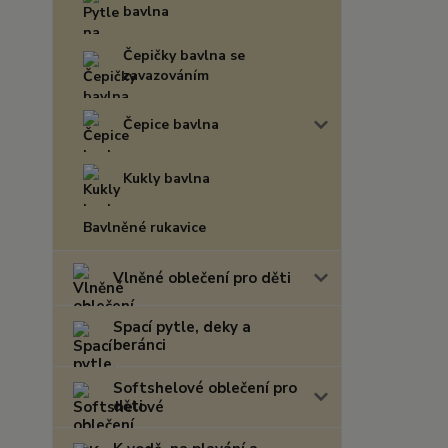
bavlna
Čepičky bavlna se
zavazováním
Čepice bavlna
Kukly bavlna
Bavlněné rukavice
Vlněné oblečení pro děti
Spací pytle, deky a
beránci
Softshelové oblečení pro
děti