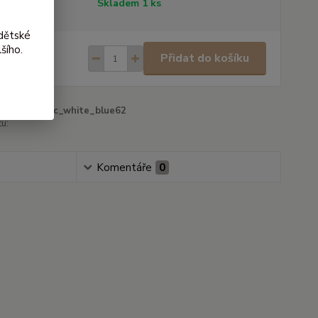
tupnost
Skladem 1 ks
dětské
šího.
5 Kč
/
ks
Přidat do košíku
 Kč
bez DPH
iolio_punc_white_blue62
u:
Komentáře
0