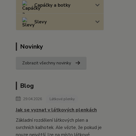
Capáčky a botky
Slevy
Novinky
Zobrazit všechny novinky
Blog
29.04.2026
Látkové plenky
Jak se vyznat v látkových plenkách
Základní rozdělení látkových plen a
svrchních kalhotek. Ale vězte, že pokud je
nouze největší, lze na místo látkové