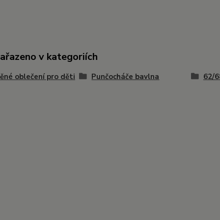
zařazeno v kategoriích
ěné oblečení pro děti
Punčocháče bavlna
62/6