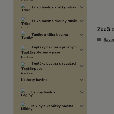
Triko bavlna krátký rukáv
Triko bavlna dlouhý rukáv
Zboží 
Tuniky a tílka bavlna
Bavln
Tepláky bavlna s pružným
nápletem v pase
Tepláky bavlna s regulací
v pase
Kalhoty bavlna
Legíny bavlna
Mikiny a kabátky bavlna