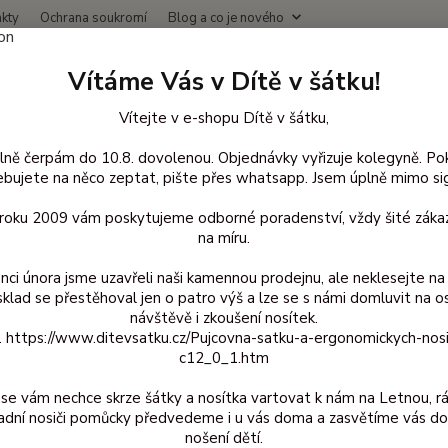
kty
Ochrana soukromí
Blog a co je nového
Nevíte
Vítáme Vás v Dítě v šátku!
Hledat
+420
(Po-Čt
Vítejte v e-shopu Dítě v šátku,
lně čerpám do 10.8. dovolenou. Objednávky vyřizuje kolegyně. Po
avlněné oblečení pro děti
Punčocháče bavlna
62/68
Iobio punč
bujete na něco zeptat, pište přes whatsapp. Jsem úplně mimo sig
o punčocháče - Bílé s tenkým m
d roku 2009 vám poskytujeme odborné poradenství, vždy šité zákaz
na míru.
nci února jsme uzavřeli naši kamennou prodejnu, ale neklesejte na 
sklad se přestěhoval jen o patro výš a lze se s námi domluvit na o
Biob
návštěvě i zkoušení nosítek.
z. https://www.ditevsatku.cz/Pujcovna-satku-a-ergonomickych-nos
biobav
c12_0_1.htm
2% ela
Popoli
se vám nechce skrze šátky a nosítka vartovat k nám na Letnou, r
adní nosiči pomůcky předvedeme i u vás doma a zasvětíme vás do
nošení dětí.