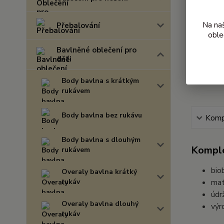
Na na
Přebalování
oble
Bavlněné oblečení pro
děti
Body bavlna s krátkým
rukávem
Body bavlna bez rukávu
Kompl
Body bavlna s dlouhým
Komple
rukávem
bio
Overaly bavlna krátký
rukáv
mat
údr
Overaly bavlna dlouhý
výr
rukáv