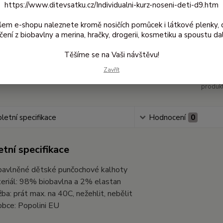
Dos
https://www.ditevsatku.cz/Individualni-kurz-noseni-deti-d9.htm
šem e-shopu naleznete kromě nosičích pomůcek i látkové plenky, 
čení z biobavlny a merina, hračky, drogerii, kosmetiku a spoustu dal
26
219
Těšíme se na Vaši návštěvu!
Zavřít
Číslo
produkt
etní specifikace
Hodnocení
0
tní specifikace
bavlněné dětské punčochové kalhoty
eriál: 98% biobavlna a 2% elastan
žba: prát max. na 40C, nežehlit, nebělit
obce: Popolini EU