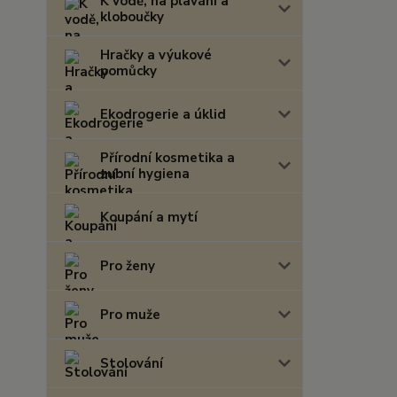
K vodě, na plavání a
kloboučky
Hračky a výukové
pomůcky
Ekodrogerie a úklid
Přírodní kosmetika a
zubní hygiena
Koupání a mytí
Pro ženy
Pro muže
Stolování