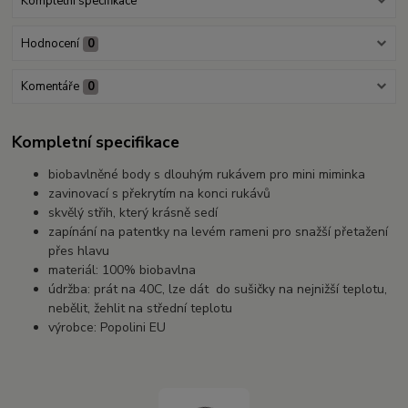
Kompletní specifikace
Hodnocení
0
Komentáře
0
Kompletní specifikace
biobavlněné body s dlouhým rukávem pro mini miminka
zavinovací s překrytím na konci rukávů
skvělý střih, který krásně sedí
zapínání na patentky na levém rameni pro snažší přetažení
přes hlavu
materiál: 100% biobavlna
údržba: prát na 40C, lze dát do sušičky na nejnižší teplotu,
nebělit, žehlit na střední teplotu
výrobce: Popolini EU