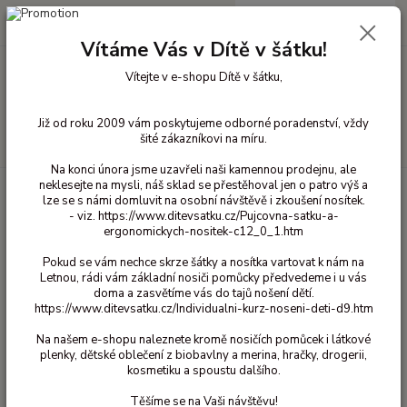
0
ks
+420 603 818 836
CZK
za
0 Kč
(Po-Čt 10-18 hod. a Pá 10-16 hod.)
Vítáme Vás v Dítě v šátku!
Vítejte v e-shopu Dítě v šátku,
Menu
Již od roku 2009 vám poskytujeme odborné poradenství, vždy
šité zákazníkovi na míru.
Hledat
Na konci února jsme uzavřeli naši kamennou prodejnu, ale
neklesejte na mysli, náš sklad se přestěhoval jen o patro výš a
Úvod
Bavlněné oblečení pro děti
Body bavlna s dlouhým rukávem
lze se s námi domluvit na osobní návštěvě i zkoušení nosítek.
vel. 50/56
Body zavinovací Iobio - Hvězdičky 50/56
- viz. https://www.ditevsatku.cz/Pujcovna-satku-a-
ergonomickych-nositek-c12_0_1.htm
Body zavinovací Iobio - Hvězdičky
50/56
Pokud se vám nechce skrze šátky a nosítka vartovat k nám na
Letnou, rádi vám základní nosiči pomůcky předvedeme i u vás
doma a zasvětíme vás do tajů nošení dětí.
https://www.ditevsatku.cz/Individualni-kurz-noseni-deti-d9.htm
Na našem e-shopu naleznete kromě nosičích pomůcek i látkové
plenky, dětské oblečení z biobavlny a merina, hračky, drogerii,
kosmetiku a spoustu dalšího.
Těšíme se na Vaši návštěvu!