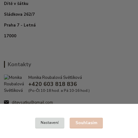
Dítě v šátku
Sládkova 262/7
Praha 7 - Letná
17000
Kontakty
Monika Roubalová Světlíková
+420 603 818 836
(Po-Čt 10-18 hod. a Pá 10-16 hod.)
ditevsatku@gmail.com
Souhlasím
Nastavení