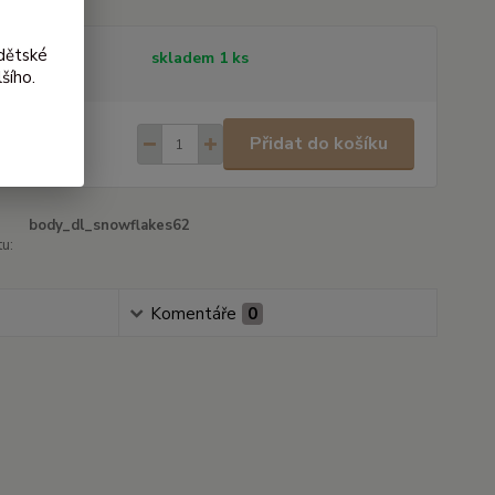
dětské
tupnost
skladem 1 ks
šího.
0 Kč
/
ks
Přidat do košíku
 Kč
bez DPH
body_dl_snowflakes62
u:
Komentáře
0