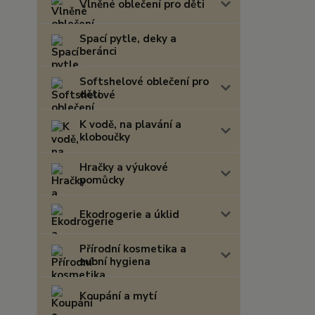
Vlněné oblečení pro děti
Spací pytle, deky a
beránci
Softshelové oblečení pro
děti
K vodě, na plavání a
kloboučky
Hračky a výukové
pomůcky
Ekodrogerie a úklid
Přírodní kosmetika a
zubní hygiena
Koupání a mytí