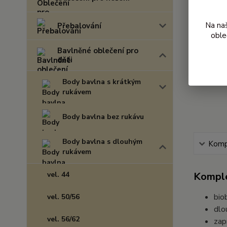
Na na
Přebalování
oble
Bavlněné oblečení pro
děti
Body bavlna s krátkým
rukávem
Body bavlna bez rukávu
Body bavlna s dlouhým
Kompl
rukávem
vel. 44
Komple
bio
vel. 50/56
dlo
vel. 56/62
zap