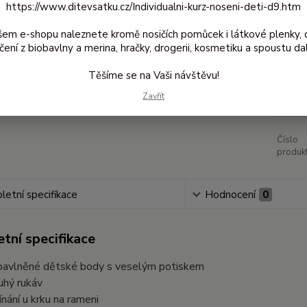
https://www.ditevsatku.cz/Individualni-kurz-noseni-deti-d9.htm
šem e-shopu naleznete kromě nosičích pomůcek i látkové plenky, 
Dos
čení z biobavlny a merina, hračky, drogerii, kosmetiku a spoustu dal
Těšíme se na Vaši návštěvu!
18
Zavřít
149
Číslo
produkt
etní specifikace
Hodnocení
0
tní specifikace
bavlněné dětské body s veselým potiskem
uhý rukáv
ínání u krku na rameni