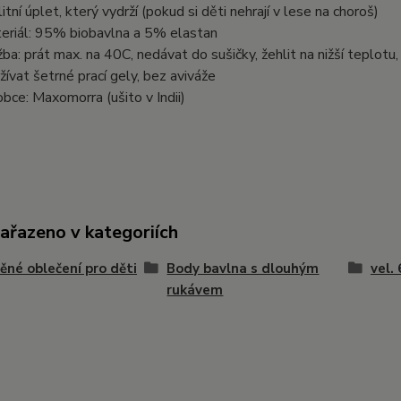
litní úplet, který vydrží (pokud si děti nehrají v lese na choroš)
eriál: 95% biobavlna a 5% elastan
žba: prát max. na 40C, nedávat do sušičky, žehlit na nižší teplotu
žívat šetrné prací gely, bez aviváže
obce: Maxomorra (ušito v Indii)
zařazeno v kategoriích
ěné oblečení pro děti
Body bavlna s dlouhým
vel.
rukávem