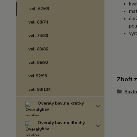
kva
vel. 62/68
mat
údr
vel. 68/74
pou
výr
vel. 74/80
vel. 80/86
vel. 86/92
vel.92/98
Zboží 
vel. 98/104
Bavln
Overaly bavlna krátký
rukáv
Overaly bavlna dlouhý
rukáv