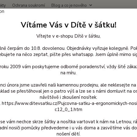
kty
Ochrana soukromí
Blog a co je nového
Nevíte
Vítáme Vás v Dítě v šátku!
Hledat
+420
(Po-Čt
Vítejte v e-shopu Dítě v šátku,
lně čerpám do 10.8. dovolenou. Objednávky vyřizuje kolegyně. Po
avlněné oblečení pro děti
Body bavlna s dlouhým rukávem
vel. 62/
bujete na něco zeptat, pište přes whatsapp. Jsem úplně mimo sig
 Maxomorra - Snowflakes 62/6
d roku 2009 vám poskytujeme odborné poradenství, vždy šité zákaz
na míru.
399 Kč
- 55 %
nci února jsme uzavřeli naši kamennou prodejnu, ale neklesejte na 
sklad se přestěhoval jen o patro výš a lze se s námi domluvit na o
Biob
návštěvě i zkoušení nosítek.
z. https://www.ditevsatku.cz/Pujcovna-satku-a-ergonomickych-nos
biobav
c12_0_1.htm
u krku 
lese n
se vám nechce skrze šátky a nosítka vartovat k nám na Letnou, r
max. na
adní nosiči pomůcky předvedeme i u vás doma a zasvětíme vás do
ideáln 
nošení dětí.