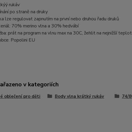
tkýý rukáv
ínání po straně na druky
ka lze regulovat zapnutím na první nebo druhou řadu druků
eriál: 70% merino vlna a 30% hedvábí
žba: prát na program na vlnu max na 30C, žehlit na nejnižší teplot
obce: Popolini EU
zařazeno v kategoriích
é oblečení pro děti
Body vlna krátký rukáv
74/8