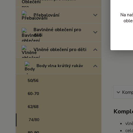
Na na
Přebalování
oble
Bavlněné oblečení pro
děti
Vlněné oblečení pro děti
Body vlna krátký rukáv
50/56
Kompl
60-70
62/68
Komple
74/80
vln
cel
80-90