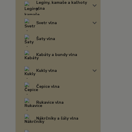
Legíny, kamaše a kalhoty
vlna
Svetr vlna
Šaty vlna
Kabáty a bundy vlna
Kukly vlna
Čepice vlna
Rukavice vlna
Nákrčníky a šály vlna