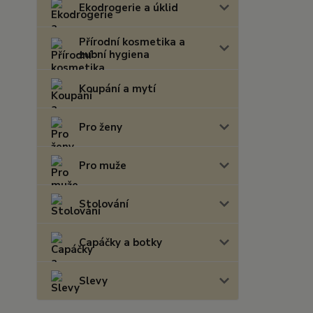
Ekodrogerie a úklid
Přírodní kosmetika a
zubní hygiena
Koupání a mytí
Pro ženy
Pro muže
Stolování
Capáčky a botky
Slevy