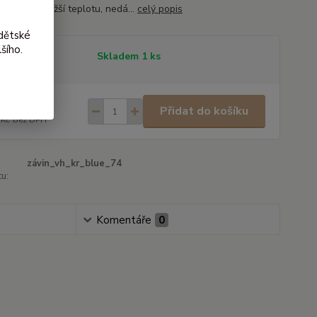
hlit na nejnižší teplotu, nedá...
celý popis
dětské
šího.
tupnost
Skladem 1 ks
0 Kč
/
ks
Přidat do košíku
 Kč
bez DPH
závin_vh_kr_blue_74
u:
Komentáře
0