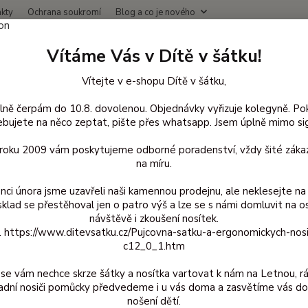
kty
Ochrana soukromí
Blog a co je nového
Nevíte
Vítáme Vás v Dítě v šátku!
Hledat
+420
(Po-Čt
Vítejte v e-shopu Dítě v šátku,
lně čerpám do 10.8. dovolenou. Objednávky vyřizuje kolegyně. Po
lněné oblečení pro děti
Body vlna krátký rukáv
74/80
Zavinovac
bujete na něco zeptat, pište přes whatsapp. Jsem úplně mimo sig
novací body Iobio - Modré 74/80
d roku 2009 vám poskytujeme odborné poradenství, vždy šité zákaz
na míru.
nci února jsme uzavřeli naši kamennou prodejnu, ale neklesejte na 
sklad se přestěhoval jen o patro výš a lze se s námi domluvit na o
Zavi
návštěvě i zkoušení nosítek.
ruk
z. https://www.ditevsatku.cz/Pujcovna-satku-a-ergonomickych-nos
c12_0_1.htm
vlněno
létě c
se vám nechce skrze šátky a nosítka vartovat k nám na Letnou, r
regulo
adní nosiči pomůcky předvedeme i u vás doma a zasvětíme vás do
merino
nošení dětí.