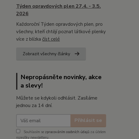
Týden opravdových plen 27.4. - 3.5.
2026
Každoroční Týden opravdových plen, pro
všechny, kteří chtějí poznat látkové plenky
více z blízka
číst celé
Zobrazit všechny články
Nepropásněte novinky, akce
a slevy!
Můžete se kdykoli odhlásit. Zasíláme
jednou za 14 dní.
Přihlásit se
Souhlasím se
zpracováním osobních údajů
za účelem
rozesílky newsletteru.