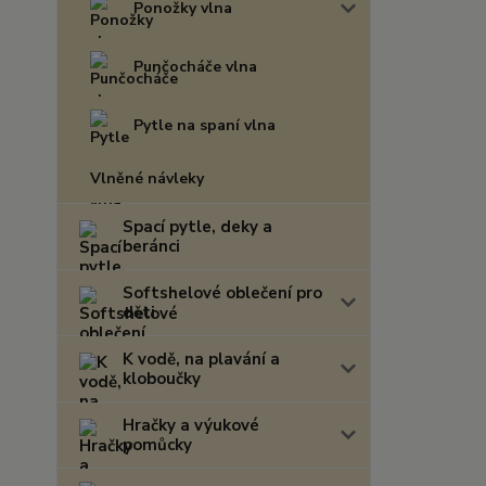
Ponožky vlna
Punčocháče vlna
Pytle na spaní vlna
Vlněné návleky
Spací pytle, deky a
beránci
Softshelové oblečení pro
děti
K vodě, na plavání a
kloboučky
Hračky a výukové
pomůcky