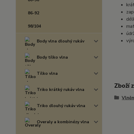
krá
zap
86-92
dél
mat
98/104
údr
výr
Body vlna dlouhý rukáv
Body tílko vlna
Tílko vlna
Zboží 
Triko krátký rukáv vlna
Vlněn
Triko dlouhý rukáv vlna
Overaly a kombinézy vlna