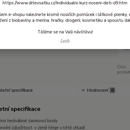
https://www.ditevsatku.cz/Individualni-kurz-noseni-deti-d9.htm
30C, že
šem e-shopu naleznete kromě nosičích pomůcek i látkové plenky, 
čení z biobavlny a merina, hračky, drogerii, kosmetiku a spoustu dal
Dos
Těšíme se na Vaši návštěvu!
Zavřít
59
488
Číslo
produkt
etní specifikace
Hodnocení
0
tní specifikace
ěno hedvábné zavinovcí body
oroční záležitost: v zimě hřeje v létě chladí