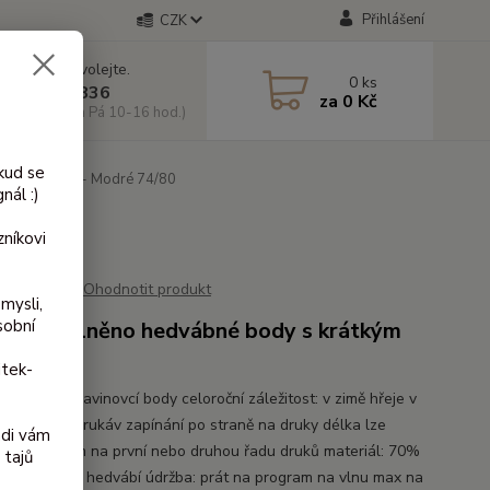
Přihlášení
CZK
 si rady? Zavolejte.
0
ks
 603 818 836
za
0 Kč
 10-18 hod. a Pá 10-16 hod.)
kud se
í body Iobio - Modré 74/80
nál :)
níkovi
Ohodnotit produkt
mysli,
sobní
novací vlněno hedvábné body s krátkým
ávem
itek-
 hedvábné zavinovcí body celoroční záležitost: v zimě hřeje v
hladí krátkýý rukáv zapínání po straně na druky délka lze
ádi vám
vat zapnutím na první nebo druhou řadu druků materiál: 70%
 tajů
 vlna a 30% hedvábí údržba: prát na program na vlnu max na