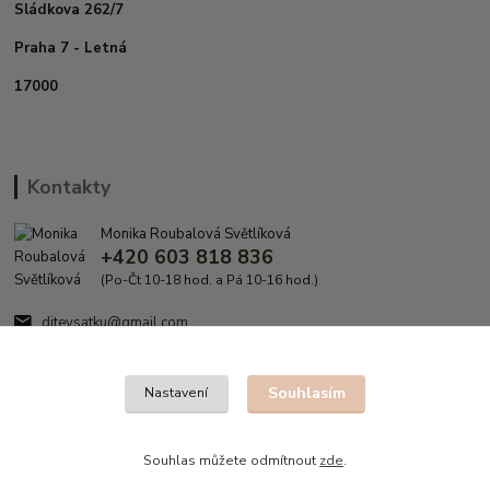
Sládkova 262/7
Praha 7 - Letná
17000
Kontakty
Monika Roubalová Světlíková
+420 603 818 836
(Po-Čt 10-18 hod. a Pá 10-16 hod.)
ditevsatku@gmail.com
Souhlasím
Nastavení
Souhlas můžete odmítnout
zde
.
Vytvořeno na
Eshop-rychle.cz