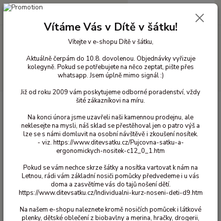
0
ks
+420 603 818 836
CZK
za
0 Kč
(Po-Čt 10-18 hod. a Pá 10-16 hod.)
Vítáme Vás v Dítě v šátku!
Vítejte v e-shopu Dítě v šátku,
Menu
Aktuálně čerpám do 10.8. dovolenou. Objednávky vyřizuje
kolegyně. Pokud se potřebujete na něco zeptat, pište přes
whatsapp. Jsem úplně mimo signál :)
Hledat
Již od roku 2009 vám poskytujeme odborné poradenství, vždy
šité zákazníkovi na míru.
Úvod
Vlněné oblečení pro děti
Kabáty a bundy vlna
Vlněný kabátek
Popolini - Jeanse melange 98/104
Na konci února jsme uzavřeli naši kamennou prodejnu, ale
neklesejte na mysli, náš sklad se přestěhoval jen o patro výš a
Vlněný kabátek Popolini - Jeanse
lze se s námi domluvit na osobní návštěvě i zkoušení nosítek.
melange 98/104
- viz. https://www.ditevsatku.cz/Pujcovna-satku-a-
ergonomickych-nositek-c12_0_1.htm
Pokud se vám nechce skrze šátky a nosítka vartovat k nám na
Letnou, rádi vám základní nosiči pomůcky předvedeme i u vás
doma a zasvětíme vás do tajů nošení dětí.
https://www.ditevsatku.cz/Individualni-kurz-noseni-deti-d9.htm
Na našem e-shopu naleznete kromě nosičích pomůcek i látkové
plenky, dětské oblečení z biobavlny a merina, hračky, drogerii,