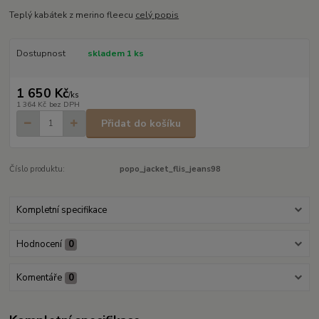
Teplý kabátek z merino fleecu
celý popis
Dostupnost
skladem 1 ks
1 650 Kč
/
ks
1 364 Kč
bez DPH
Přidat do košíku
Číslo produktu:
popo_jacket_flis_jeans98
Kompletní specifikace
Hodnocení
0
Komentáře
0