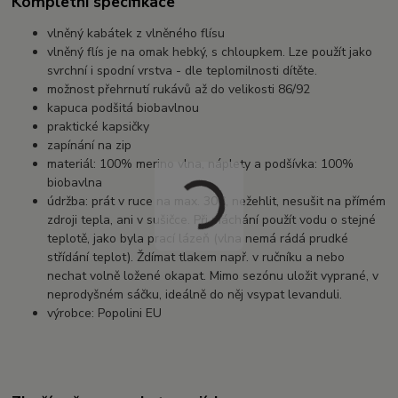
Kompletní specifikace
vlněný kabátek z vlněného flísu
vlněný flís je na omak hebký, s chloupkem. Lze použít jako
svrchní i spodní vrstva - dle teplomilnosti dítěte.
možnost přehrnutí rukávů až do velikosti 86/92
kapuca podšitá biobavlnou
praktické kapsičky
zapínání na zip
materiál: 100% merino vlna, náplety a podšívka: 100%
biobavlna
údržba: prát v ruce na max. 30C, nežehlit, nesušit na přímém
zdroji tepla, ani v sušičce. Při máchání použít vodu o stejné
teplotě, jako byla prací lázeň (vlna nemá rádá prudké
střídání teplot). Ždímat tlakem např. v ručníku a nebo
nechat volně ložené okapat. Mimo sezónu uložit vyprané, v
neprodyšném sáčku, ideálně do něj vsypat levanduli.
výrobce: Popolini EU