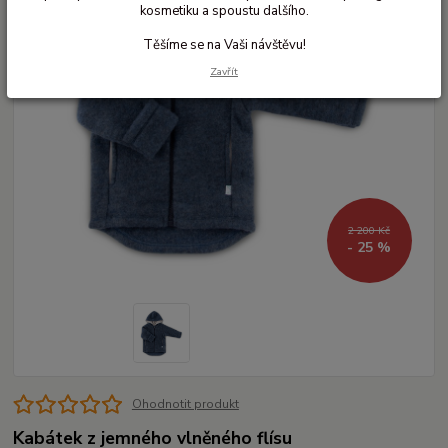
kosmetiku a spoustu dalšího.
Těšíme se na Vaši návštěvu!
Zavřít
2 200 Kč
- 25 %
Ohodnotit produkt
Kabátek z jemného vlněného flísu