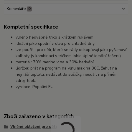
Komentáře
0
Kompletní specifikace
vlněno hedvábné triko s krátkým rukávem
ideální jako spodní vrstva pro chladné dny
lze použít i pro děti, které se rády odkopávají jako pyžamové
kalhoty (v kombinaci s tričkem Iobio úplně ideální řešení)
materiál: 70% merino vlna a 30% hedvábí
údržba: prát na program na vlnu max na 30C, žehlit na
nejnižší teplotu, nedávat do sušičky, nesušit na přímém
zdroji tepla
výrobce: Popolini EU
Zboží zařazeno v kategoriích
Vlněné oblečení pro děti