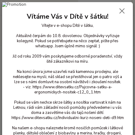
0
ks
+420 603 818 836
CZK
za
0 Kč
(Po-Čt 10-18 hod. a Pá 10-16 hod.)
Vítáme Vás v Dítě v šátku!
Menu
Vítejte v e-shopu Dítě v šátku,
Aktuálně čerpám do 10.8. dovolenou. Objednávky vyřizuje
Hledat
kolegyně. Pokud se potřebujete na něco zeptat, pište přes
whatsapp. Jsem úplně mimo signál :)
Úvod
Vlněné oblečení pro děti
Triko krátký rukáv vlna
98/104
Již od roku 2009 vám poskytujeme odborné poradenství, vždy
Triko Iobio - Natur 98/104
šité zákazníkovi na míru.
Triko Iobio - Natur 98/104
Na konci února jsme uzavřeli naši kamennou prodejnu, ale
neklesejte na mysli, náš sklad se přestěhoval jen o patro výš a
lze se s námi domluvit na osobní návštěvě i zkoušení nosítek.
- viz. https://www.ditevsatku.cz/Pujcovna-satku-a-
ergonomickych-nositek-c12_0_1.htm
Pokud se vám nechce skrze šátky a nosítka vartovat k nám na
Letnou, rádi vám základní nosiči pomůcky předvedeme i u vás
doma a zasvětíme vás do tajů nošení dětí.
https://www.ditevsatku.cz/Individualni-kurz-noseni-deti-d9.htm
Ohodnotit produkt
Na našem e-shopu naleznete kromě nosičích pomůcek i látkové
Vlněno hedvábní triko s krátkým rukávem
plenky, dětské oblečení z biobavlny a merina, hračky, drogerii,