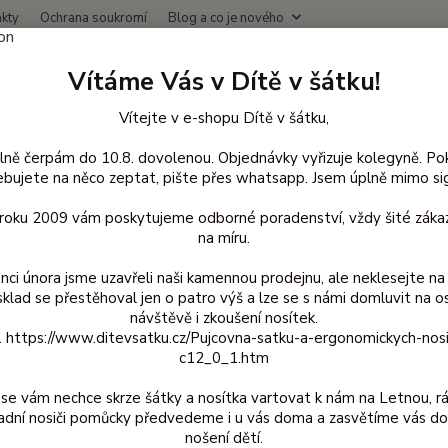
kty
Ochrana soukromí
Blog a co je nového
Nevíte
Vítáme Vás v Dítě v šátku!
Hledat
+420
(Po-Čt
Vítejte v e-shopu Dítě v šátku,
lně čerpám do 10.8. dovolenou. Objednávky vyřizuje kolegyně. Po
lněné oblečení pro děti
Opravný set Manymonths - Red Canyon / Wild
bujete na něco zeptat, pište přes whatsapp. Jsem úplně mimo sig
vný set Manymonths - Red Can
d roku 2009 vám poskytujeme odborné poradenství, vždy šité zákaz
na míru.
nci února jsme uzavřeli naši kamennou prodejnu, ale neklesejte na 
sklad se přestěhoval jen o patro výš a lze se s námi domluvit na o
Opra
návštěvě i zkoušení nosítek.
z. https://www.ditevsatku.cz/Pujcovna-satku-a-ergonomickych-nos
Opravn
c12_0_1.htm
se vám nechce skrze šátky a nosítka vartovat k nám na Letnou, r
Dos
adní nosiči pomůcky předvedeme i u vás doma a zasvětíme vás do
nošení dětí.