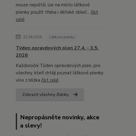
nouze největší, lze na místo látkové
plenky použít třeba i dětské obleč...
číst
celé
22.04.2026
Látkové plenky
Týden opravdových plen 27.4. - 3.5.
2026
Každoroční Týden opravdových plen, pro
všechny, kteří chtějí poznat látkové plenky
více z blízka
číst celé
Zobrazit všechny články
Nepropásněte novinky, akce
a slevy!