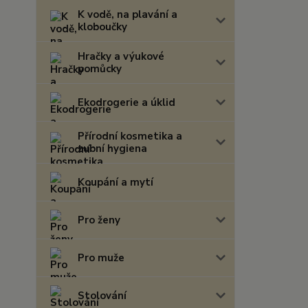
K vodě, na plavání a
kloboučky
Hračky a výukové
pomůcky
Ekodrogerie a úklid
Přírodní kosmetika a
zubní hygiena
Koupání a mytí
Pro ženy
Pro muže
Stolování