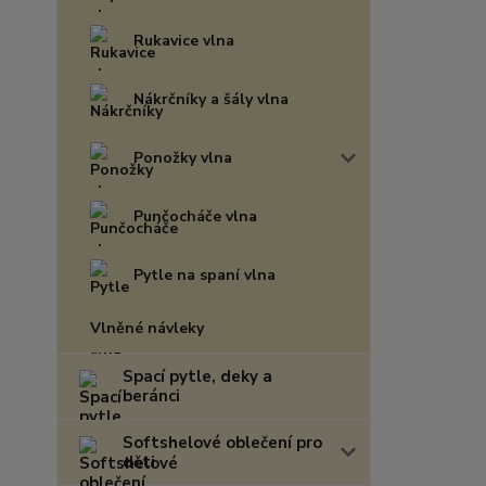
Rukavice vlna
Nákrčníky a šály vlna
Ponožky vlna
Punčocháče vlna
Pytle na spaní vlna
Vlněné návleky
Spací pytle, deky a
beránci
Softshelové oblečení pro
děti