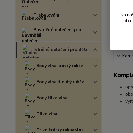
Na na
Přebalování
oble
Bavlněné oblečení pro
děti
Vlněné oblečení pro děti
Kompl
Body vlna krátký rukáv
Komple
Body vlna dlouhý rukáv
opr
obs
Body tílko vlna
výr
Tílko vlna
Triko krátký rukáv vlna