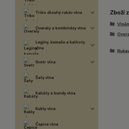
Zboží 
Triko dlouhý rukáv vlna
Vlněn
Overaly a kombinézy vlna
Overa
Legíny, kamaše a kalhoty
vlna
Rukav
Svetr vlna
Šaty vlna
Kabáty a bundy vlna
Kukly vlna
Čepice vlna