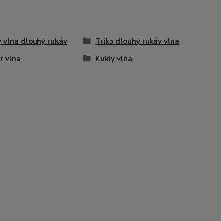
 vlna dlouhý rukáv
Triko dlouhý rukáv vlna
r vlna
Kukly vlna