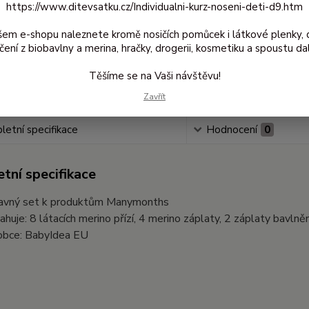
https://www.ditevsatku.cz/Individualni-kurz-noseni-deti-d9.htm
21
174
šem e-shopu naleznete kromě nosičích pomůcek i látkové plenky, 
čení z biobavlny a merina, hračky, drogerii, kosmetiku a spoustu dal
Číslo
Těšíme se na Vaši návštěvu!
produkt
Zavřít
etní specifikace
Hodnocení
0
tní specifikace
avný set k produktům Manymonths
ahuje: 8 látacích merino přízí, 4 merino záplaty, 2 záplaty bavln
obce: BabyIdea EU