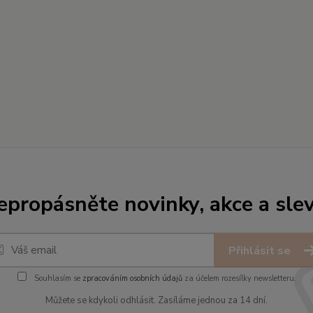
epropásněte novinky, akce a slev
Přihlásit se
Souhlasím se
zpracováním osobních údajů
za účelem rozesílky newsletteru.
Můžete se kdykoli odhlásit. Zasíláme jednou za 14 dní.