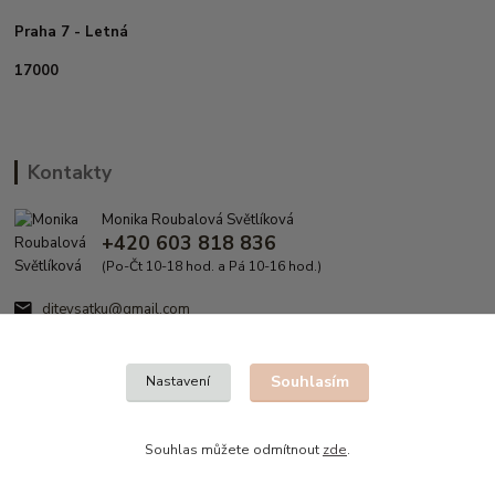
Praha 7 - Letná
17000
Kontakty
Monika Roubalová Světlíková
+420 603 818 836
(Po-Čt 10-18 hod. a Pá 10-16 hod.)
ditevsatku@gmail.com
Souhlasím
Nastavení
Souhlas můžete odmítnout
zde
.
Vytvořeno na
Eshop-rychle.cz