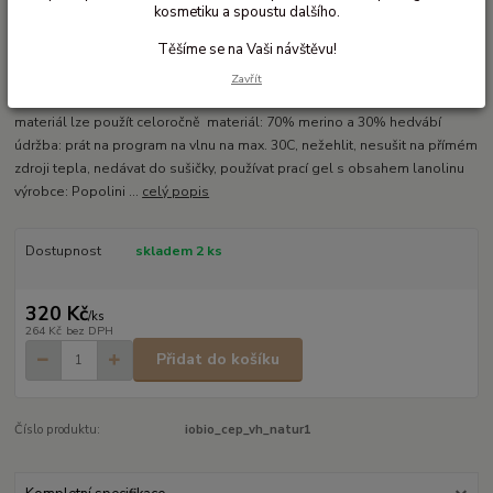
kosmetiku a spoustu dalšího.
Ohodnotit produkt
Těšíme se na Vaši návštěvu!
Miminkovská čapička v kombinaci vlny a hedvábí
Zavřít
vlněné hedvábná zavazovací čepička z hladkého úpletu příjmený a jemný
materiál lze použít celoročně materiál: 70% merino a 30% hedvábí
údržba: prát na program na vlnu na max. 30C, nežehlit, nesušit na přímém
zdroji tepla, nedávat do sušičky, používat prací gel s obsahem lanolinu
výrobce: Popolini ...
celý popis
Dostupnost
skladem 2 ks
320 Kč
/
ks
264 Kč
bez DPH
Přidat do košíku
Číslo produktu:
iobio_cep_vh_natur1