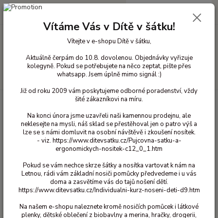
0
ks
+420 603 818 836
CZK
za
0 Kč
(Po-Čt 10-18 hod. a Pá 10-16 hod.)
Vítáme Vás v Dítě v šátku!
Vítejte v e-shopu Dítě v šátku,
Menu
Aktuálně čerpám do 10.8. dovolenou. Objednávky vyřizuje
kolegyně. Pokud se potřebujete na něco zeptat, pište přes
whatsapp. Jsem úplně mimo signál :)
Hledat
Již od roku 2009 vám poskytujeme odborné poradenství, vždy
šité zákazníkovi na míru.
Úvod
Vlněné oblečení pro děti
Čepice vlna
Novorozenecká čepička -
Natur 43/45
Na konci února jsme uzavřeli naši kamennou prodejnu, ale
neklesejte na mysli, náš sklad se přestěhoval jen o patro výš a
Novorozenecká čepička - Natur
lze se s námi domluvit na osobní návštěvě i zkoušení nosítek.
43/45
- viz. https://www.ditevsatku.cz/Pujcovna-satku-a-
ergonomickych-nositek-c12_0_1.htm
Pokud se vám nechce skrze šátky a nosítka vartovat k nám na
Letnou, rádi vám základní nosiči pomůcky předvedeme i u vás
doma a zasvětíme vás do tajů nošení dětí.
https://www.ditevsatku.cz/Individualni-kurz-noseni-deti-d9.htm
Na našem e-shopu naleznete kromě nosičích pomůcek i látkové
plenky, dětské oblečení z biobavlny a merina, hračky, drogerii,