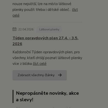
nouze největší, lze na místo látkové
plenky použít třeba i dětské obleč...
číst
celé
22.04.2026
Látkové plenky
Týden opravdových plen 27.4. - 3.5.
2026
Každoroční Týden opravdových plen, pro
všechny, kteří chtějí poznat látkové plenky
více z blízka
číst celé
Zobrazit všechny články
Nepropásněte novinky, akce
a slevy!