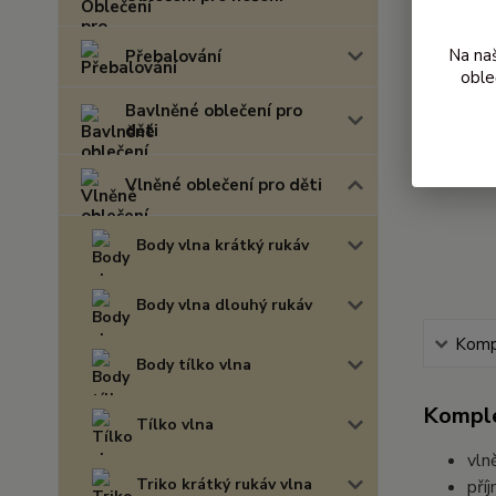
Na na
Přebalování
oble
Bavlněné oblečení pro
děti
Vlněné oblečení pro děti
Body vlna krátký rukáv
Body vlna dlouhý rukáv
Kompl
Body tílko vlna
Komple
Tílko vlna
vln
Triko krátký rukáv vlna
pří