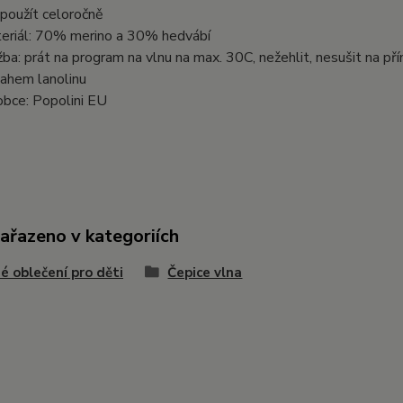
 použít celoročně
eriál: 70% merino a 30% hedvábí
žba: prát na program na vlnu na max. 30C, nežehlit, nesušit na pří
ahem lanolinu
obce: Popolini EU
zařazeno v kategoriích
é oblečení pro děti
Čepice vlna