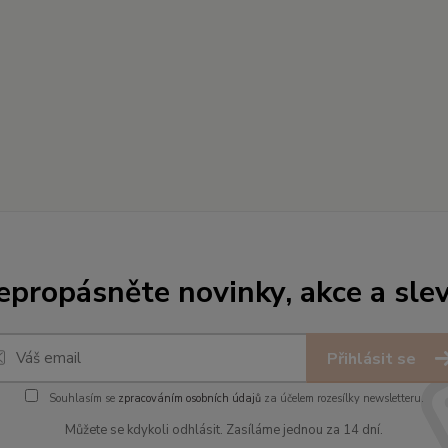
epropásněte novinky, akce a slev
Přihlásit se
Souhlasím se
zpracováním osobních údajů
za účelem rozesílky newsletteru.
Můžete se kdykoli odhlásit. Zasíláme jednou za 14 dní.