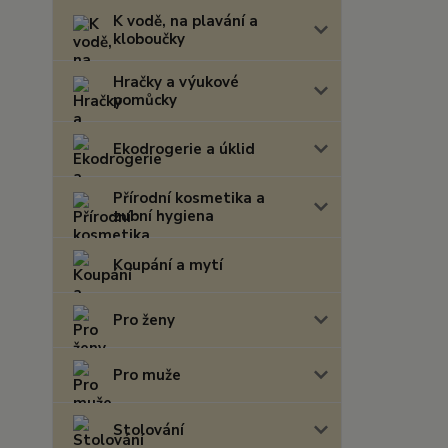
K vodě, na plavání a
kloboučky
Hračky a výukové
pomůcky
Ekodrogerie a úklid
Přírodní kosmetika a
zubní hygiena
Koupání a mytí
Pro ženy
Pro muže
Stolování