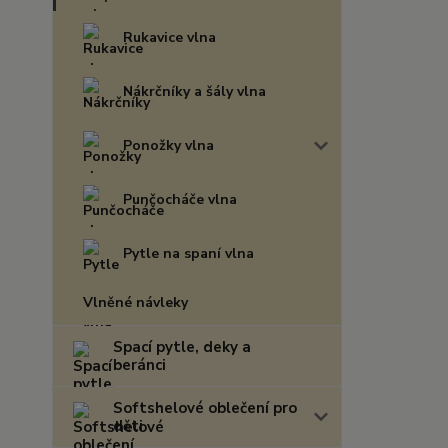
Rukavice vlna
Nákrčníky a šály vlna
Ponožky vlna
Punčocháče vlna
Pytle na spaní vlna
Vlněné návleky
Spací pytle, deky a
beránci
Softshelové oblečení pro
děti