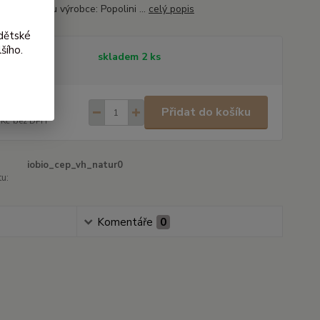
hem lanolinu výrobce: Popolini ...
celý popis
dětské
šího.
tupnost
skladem 2 ks
0 Kč
/
ks
Přidat do košíku
 Kč
bez DPH
iobio_cep_vh_natur0
u:
Komentáře
0