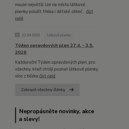
nouze největší, lze na místo látkové
plenky použít třeba i dětské obleč...
číst
celé
22.04.2026
Látkové plenky
Týden opravdových plen 27.4. - 3.5.
2026
Každoroční Týden opravdových plen, pro
všechny, kteří chtějí poznat látkové plenky
více z blízka
číst celé
Zobrazit všechny články
Nepropásněte novinky, akce
a slevy!