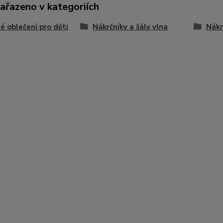
zařazeno v kategoriích
é oblečení pro děti
Nákrčníky a šály vlna
Nákr