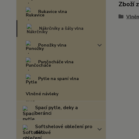
Zboží 
Rukavice vlna
Vlněn
Nákrčníky a šály vlna
Ponožky vlna
Punčocháče vlna
Pytle na spaní vlna
Vlněné návleky
Spací pytle, deky a
beránci
Softshelové oblečení pro
děti