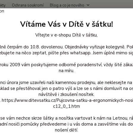
kty
Ochrana soukromí
Blog a co je nového
Nevíte
Vítáme Vás v Dítě v šátku!
Hledat
+420
(Po-Čt
Vítejte v e-shopu Dítě v šátku,
lně čerpám do 10.8. dovolenou. Objednávky vyřizuje kolegyně. Po
lněné oblečení pro děti
Nákrčníky a šály vlna
Šáteček vlněný Popoli
bujete na něco zeptat, pište přes whatsapp. Jsem úplně mimo sig
ček vlněný Popolini - Sand mel
d roku 2009 vám poskytujeme odborné poradenství, vždy šité zákaz
na míru.
nci února jsme uzavřeli naši kamennou prodejnu, ale neklesejte na 
sklad se přestěhoval jen o patro výš a lze se s námi domluvit na o
šáte
návštěvě i zkoušení nosítek.
z. https://www.ditevsatku.cz/Pujcovna-satku-a-ergonomickych-nos
Vlněný
c12_0_1.htm
se vám nechce skrze šátky a nosítka vartovat k nám na Letnou, r
Dos
adní nosiči pomůcky předvedeme i u vás doma a zasvětíme vás do
nošení dětí.