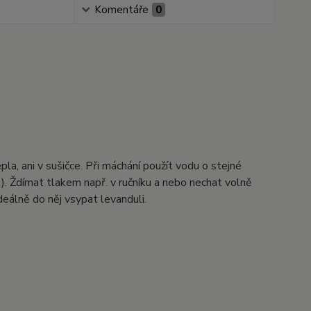
Komentáře
0
pla, ani v sušičce. Při máchání použít vodu o stejné
t). Ždímat tlakem např. v ručníku a nebo nechat volně
eálně do něj vsypat levanduli.