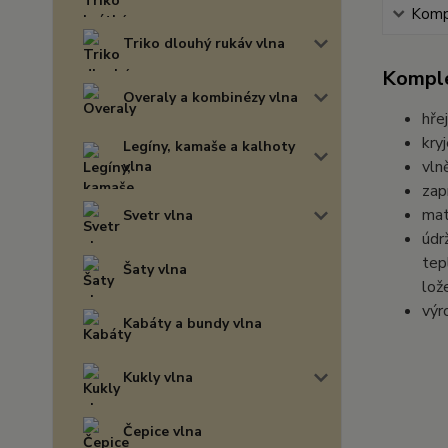
Kompl
Triko dlouhý rukáv vlna
Komple
Overaly a kombinézy vlna
hře
kryj
Legíny, kamaše a kalhoty
vln
vlna
zap
mat
Svetr vlna
údr
tep
Šaty vlna
lož
výr
Kabáty a bundy vlna
Kukly vlna
Čepice vlna