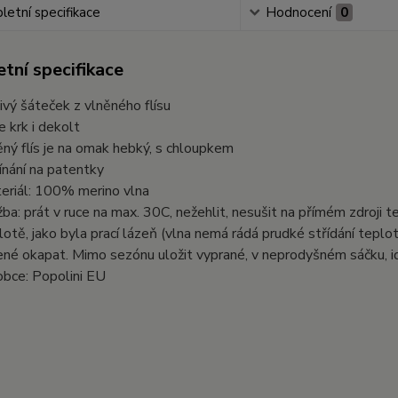
etní specifikace
Hodnocení
0
tní specifikace
jivý šáteček z vlněného flísu
e krk i dekolt
ěný flís je na omak hebký, s chloupkem
ínání na patentky
eriál: 100% merino vlna
žba: prát v ruce na max. 30C, nežehlit, nesušit na přímém zdroji te
lotě, jako byla prací lázeň (vlna nemá rádá prudké střídání teplo
ené okapat. Mimo sezónu uložit vyprané, v neprodyšném sáčku, id
obce: Popolini EU