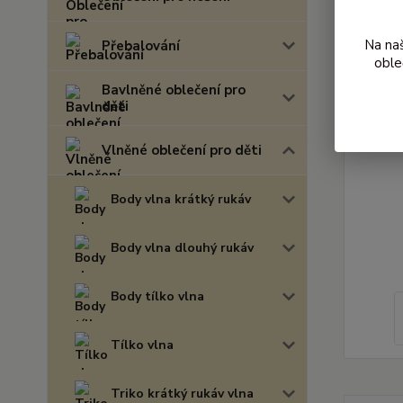
Na na
Přebalování
oble
Bavlněné oblečení pro
děti
Vlněné oblečení pro děti
Body vlna krátký rukáv
Body vlna dlouhý rukáv
Body tílko vlna
Tílko vlna
Triko krátký rukáv vlna