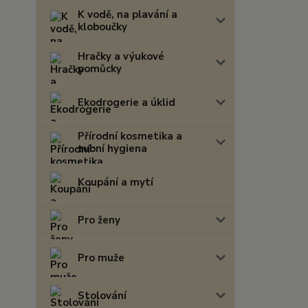
K vodě, na plavání a
kloboučky
Hračky a výukové
pomůcky
Ekodrogerie a úklid
Přírodní kosmetika a
zubní hygiena
Koupání a mytí
Pro ženy
Pro muže
Stolování