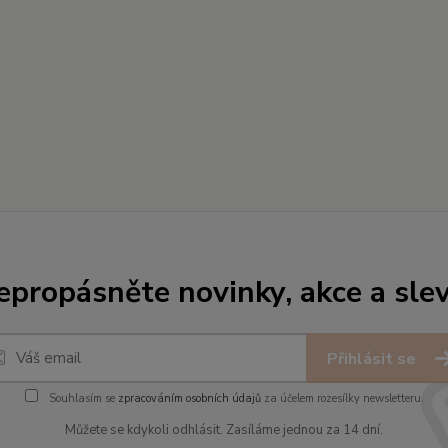
epropásněte novinky, akce a slev
Přihlásit se
Souhlasím se
zpracováním osobních údajů
za účelem rozesílky newsletteru.
Můžete se kdykoli odhlásit. Zasíláme jednou za 14 dní.