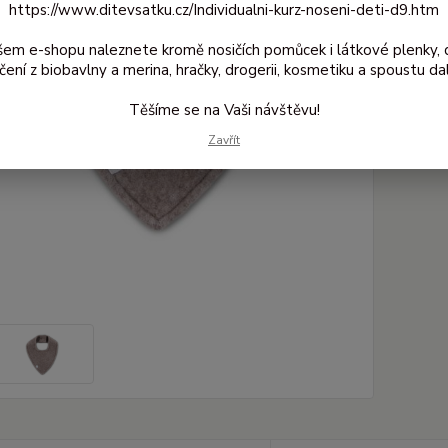
https://www.ditevsatku.cz/Individualni-kurz-noseni-deti-d9.htm
32
264
šem e-shopu naleznete kromě nosičích pomůcek i látkové plenky, 
čení z biobavlny a merina, hračky, drogerii, kosmetiku a spoustu dal
Číslo
Těšíme se na Vaši návštěvu!
produkt
Zavřít