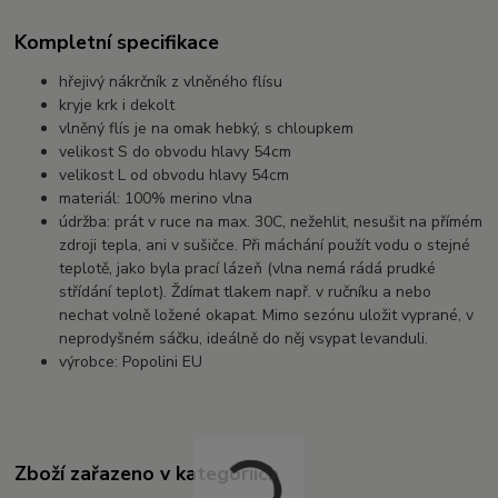
Kompletní specifikace
hřejivý nákrčník z vlněného flísu
kryje krk i dekolt
vlněný flís je na omak hebký, s chloupkem
velikost S do obvodu hlavy 54cm
velikost L od obvodu hlavy 54cm
materiál: 100% merino vlna
údržba: prát v ruce na max. 30C, nežehlit, nesušit na přímém
zdroji tepla, ani v sušičce. Při máchání použít vodu o stejné
teplotě, jako byla prací lázeň (vlna nemá rádá prudké
střídání teplot). Ždímat tlakem např. v ručníku a nebo
nechat volně ložené okapat. Mimo sezónu uložit vyprané, v
neprodyšném sáčku, ideálně do něj vsypat levanduli.
výrobce: Popolini EU
Zboží zařazeno v kategoriích