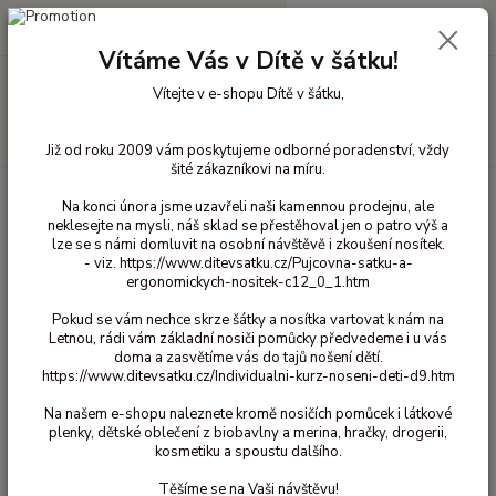
0
ks
+420 603 818 836
CZK
za
0 Kč
(Po-Čt 10-18 hod. a Pá 10-16 hod.)
Vítáme Vás v Dítě v šátku!
Menu
Vítejte v e-shopu Dítě v šátku,
Hledat
Již od roku 2009 vám poskytujeme odborné poradenství, vždy
šité zákazníkovi na míru.
Úvod
Vlněné oblečení pro děti
Nákrčníky a šály vlna
Nákrčník
Na konci února jsme uzavřeli naši kamennou prodejnu, ale
vlněný Popolini - Antracit L
neklesejte na mysli, náš sklad se přestěhoval jen o patro výš a
lze se s námi domluvit na osobní návštěvě i zkoušení nosítek.
Nákrčník vlněný Popolini -
- viz. https://www.ditevsatku.cz/Pujcovna-satku-a-
Antracit L
ergonomickych-nositek-c12_0_1.htm
450 Kč
- 25 %
Pokud se vám nechce skrze šátky a nosítka vartovat k nám na
Letnou, rádi vám základní nosiči pomůcky předvedeme i u vás
doma a zasvětíme vás do tajů nošení dětí.
https://www.ditevsatku.cz/Individualni-kurz-noseni-deti-d9.htm
Na našem e-shopu naleznete kromě nosičích pomůcek i látkové
plenky, dětské oblečení z biobavlny a merina, hračky, drogerii,
kosmetiku a spoustu dalšího.
Ohodnotit produkt
Těšíme se na Vaši návštěvu!