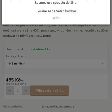
kosmetiku a spoustu dalšího.
Dvouvrstvá merino kukla
Těšíme se na Vaši návštěvu!
dvouvrstvá merino kukla Joha kukla má klasický střih s légou kryjící krk,
Zavřít
část hrudníku a ramen gramáž 205g/m2 materiál: 100% merino vlna
údržba: lze prát v pračce na program na vlnu na 30C (výrobce uvádí
možnost praní až na 40C), prát v gelu vhodném na vlnu, nesušit v sušičce,
nedávat na přímý zdr...
celý popis
Dostupnost
skladem 1 ks
Joha velikosti
485 Kč
/
ks
401 Kč
bez DPH
Přidat do košíku
Číslo produktu:
joha_kukla_sedomodra