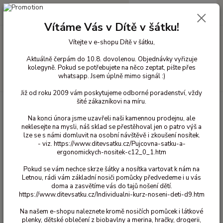
0
ks
+420 603 818 836
CZK
za
0 Kč
(Po-Čt 10-18 hod. a Pá 10-16 hod.)
Vítáme Vás v Dítě v šátku!
Vítejte v e-shopu Dítě v šátku,
Menu
Aktuálně čerpám do 10.8. dovolenou. Objednávky vyřizuje
kolegyně. Pokud se potřebujete na něco zeptat, pište přes
whatsapp. Jsem úplně mimo signál :)
Hledat
Již od roku 2009 vám poskytujeme odborné poradenství, vždy
šité zákazníkovi na míru.
Úvod
Vlněné oblečení pro děti
Kukly vlna
Joha
Kukla Joha - Šedo
modrá
Na konci února jsme uzavřeli naši kamennou prodejnu, ale
neklesejte na mysli, náš sklad se přestěhoval jen o patro výš a
Kukla Joha - Šedo modrá
lze se s námi domluvit na osobní návštěvě i zkoušení nosítek.
- viz. https://www.ditevsatku.cz/Pujcovna-satku-a-
ergonomickych-nositek-c12_0_1.htm
Pokud se vám nechce skrze šátky a nosítka vartovat k nám na
Letnou, rádi vám základní nosiči pomůcky předvedeme i u vás
doma a zasvětíme vás do tajů nošení dětí.
https://www.ditevsatku.cz/Individualni-kurz-noseni-deti-d9.htm
Na našem e-shopu naleznete kromě nosičích pomůcek i látkové
plenky, dětské oblečení z biobavlny a merina, hračky, drogerii,
Ohodnotit produkt