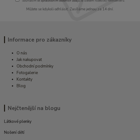
Souhlasím se
zpracováním osobních údajů
za účelem rozesílky newsletteru.
Můžete se kdykoli odhlásit. Zasíláme jednou za 14 dní.
Informace pro zákazníky
O nás
Jak nakupovat
Obchodní podmínky
Fotogalerie
Kontakty
Blog
Nejčtenější na blogu
Látkové plenky
Nošení dětí