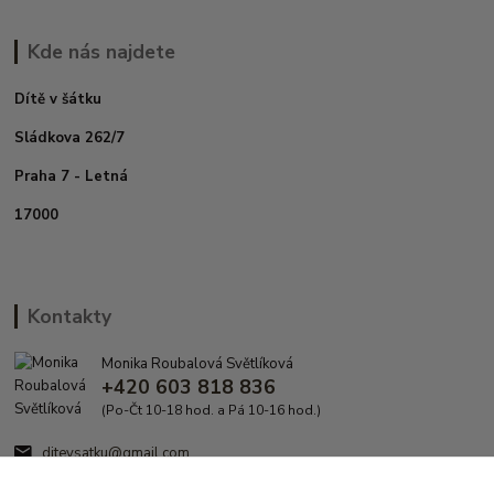
Kde nás najdete
Dítě v šátku
Sládkova 262/7
Praha 7 - Letná
17000
Kontakty
Monika Roubalová Světlíková
+420 603 818 836
(Po-Čt 10-18 hod. a Pá 10-16 hod.)
ditevsatku@gmail.com