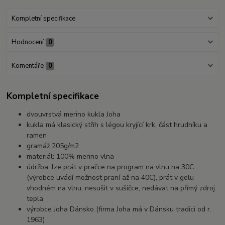
Kompletní specifikace
Hodnocení
0
Komentáře
0
Kompletní specifikace
dvouvrstvá merino kukla Joha
kukla má klasický střih s légou kryjící krk, část hrudníku a
ramen
gramáž 205g/m2
materiál: 100% merino vlna
údržba: lze prát v pračce na program na vlnu na 30C
(výrobce uvádí možnost praní až na 40C), prát v gelu
vhodném na vlnu, nesušit v sušičce, nedávat na přímý zdroj
tepla
výrobce Joha Dánsko (firma Joha má v Dánsku tradici od r.
1963)