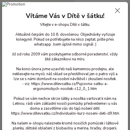
0
ks
+420 603 818 836
CZK
za
0 Kč
(Po-Čt 10-18 hod. a Pá 10-16 hod.)
Vítáme Vás v Dítě v šátku!
Vítejte v e-shopu Dítě v šátku,
Menu
Aktuálně čerpám do 10.8. dovolenou. Objednávky vyřizuje
kolegyně. Pokud se potřebujete na něco zeptat, pište přes
whatsapp. Jsem úplně mimo signál :)
Hledat
Již od roku 2009 vám poskytujeme odborné poradenství, vždy
šité zákazníkovi na míru.
Úvod
Vlněné oblečení pro děti
Rukavice vlna
Celavi prstové rukavice
- Červené 3/6 let
Na konci února jsme uzavřeli naši kamennou prodejnu, ale
neklesejte na mysli, náš sklad se přestěhoval jen o patro výš a
Celavi prstové rukavice - Červené
lze se s námi domluvit na osobní návštěvě i zkoušení nosítek.
3/6 let
- viz. https://www.ditevsatku.cz/Pujcovna-satku-a-
ergonomickych-nositek-c12_0_1.htm
Pokud se vám nechce skrze šátky a nosítka vartovat k nám na
Letnou, rádi vám základní nosiči pomůcky předvedeme i u vás
doma a zasvětíme vás do tajů nošení dětí.
https://www.ditevsatku.cz/Individualni-kurz-noseni-deti-d9.htm
Na našem e-shopu naleznete kromě nosičích pomůcek i látkové
plenky, dětské oblečení z biobavlny a merina, hračky, drogerii,