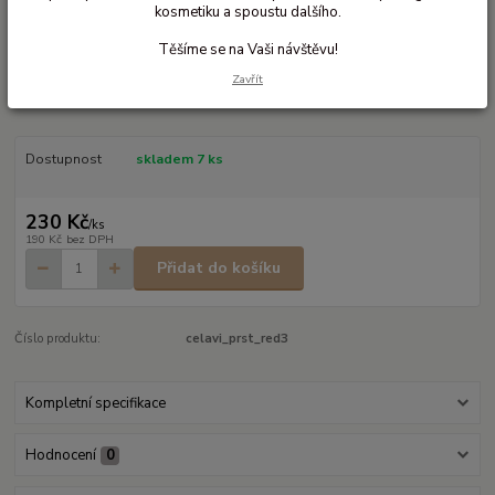
kosmetiku a spoustu dalšího.
Ohodnotit produkt
Těšíme se na Vaši návštěvu!
Vlněné prstové rukavice pro malé děti
Zavřít
Dětské prstové rukavice se 70% vlny
celý popis
Dostupnost
skladem 7 ks
230 Kč
/
ks
190 Kč
bez DPH
Přidat do košíku
Číslo produktu:
celavi_prst_red3
Kompletní specifikace
Hodnocení
0