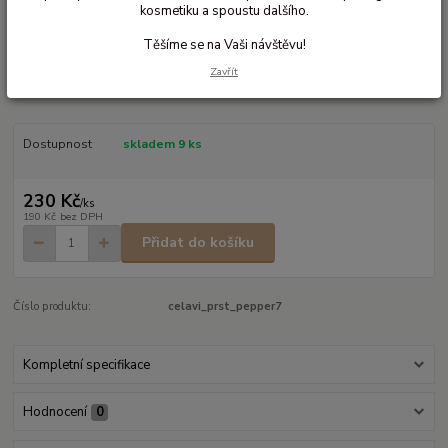
kosmetiku a spoustu dalšího.
Ohodnotit produkt
Těšíme se na Vaši návštěvu!
Vlněné palčáky pro malé děti
Zavřít
Dětské prstové rukavice se 70% vlny
celý popis
Dostupnost
skladem 9 ks
230 Kč
/
ks
190 Kč
bez DPH
Přidat do košíku
Číslo produktu:
celavi_prst_pepper7
Kompletní specifikace
Hodnocení
0