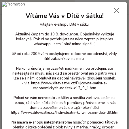
0
ks
+420 603 818 836
CZK
za
0 Kč
(Po-Čt 10-18 hod. a Pá 10-16 hod.)
Vítáme Vás v Dítě v šátku!
Vítejte v e-shopu Dítě v šátku,
Menu
Aktuálně čerpám do 10.8. dovolenou. Objednávky vyřizuje
kolegyně. Pokud se potřebujete na něco zeptat, pište přes
whatsapp. Jsem úplně mimo signál :)
Hledat
Již od roku 2009 vám poskytujeme odborné poradenství, vždy
šité zákazníkovi na míru.
Úvod
Vlněné oblečení pro děti
Rukavice vlna
Celavi prstové rukavice
- Béžové 7/12 let
Na konci února jsme uzavřeli naši kamennou prodejnu, ale
neklesejte na mysli, náš sklad se přestěhoval jen o patro výš a
Celavi prstové rukavice - Béžové
lze se s námi domluvit na osobní návštěvě i zkoušení nosítek.
7/12 let
- viz. https://www.ditevsatku.cz/Pujcovna-satku-a-
ergonomickych-nositek-c12_0_1.htm
Pokud se vám nechce skrze šátky a nosítka vartovat k nám na
Letnou, rádi vám základní nosiči pomůcky předvedeme i u vás
doma a zasvětíme vás do tajů nošení dětí.
https://www.ditevsatku.cz/Individualni-kurz-noseni-deti-d9.htm
Na našem e-shopu naleznete kromě nosičích pomůcek i látkové
plenky, dětské oblečení z biobavlny a merina, hračky, drogerii,