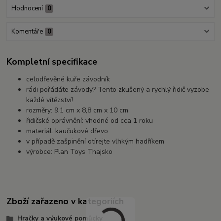
Hodnocení
0
Komentáře
0
Kompletní specifikace
celodřevěné kuře závodník
rádi pořádáte závody? Tento zkušený a rychlý řidič vyzobe
každé vítězství!
rozměry: 9,1 cm x 8,8 cm x 10 cm
řidičské oprávnění: vhodné od cca 1 roku
materiál: kaučukové dřevo
v případě zašpinění otírejte vlhkým hadříkem
výrobce: Plan Toys Thajsko
Zboží zařazeno v kategoriích
Hračky a výukové pomůcky