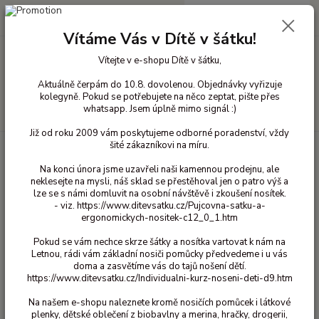
0
ks
+420 603 818 836
CZK
za
0 Kč
(Po-Čt 10-18 hod. a Pá 10-16 hod.)
Vítáme Vás v Dítě v šátku!
Vítejte v e-shopu Dítě v šátku,
Menu
Aktuálně čerpám do 10.8. dovolenou. Objednávky vyřizuje
kolegyně. Pokud se potřebujete na něco zeptat, pište přes
whatsapp. Jsem úplně mimo signál :)
Hledat
Již od roku 2009 vám poskytujeme odborné poradenství, vždy
šité zákazníkovi na míru.
Úvod
Hračky a výukové pomůcky
Plan Toys
Vše na kolech
Plan
Toys - Závodník kuřátko
Na konci února jsme uzavřeli naši kamennou prodejnu, ale
neklesejte na mysli, náš sklad se přestěhoval jen o patro výš a
Plan Toys - Závodník kuřátko
lze se s námi domluvit na osobní návštěvě i zkoušení nosítek.
- viz. https://www.ditevsatku.cz/Pujcovna-satku-a-
ergonomickych-nositek-c12_0_1.htm
Pokud se vám nechce skrze šátky a nosítka vartovat k nám na
Letnou, rádi vám základní nosiči pomůcky předvedeme i u vás
doma a zasvětíme vás do tajů nošení dětí.
https://www.ditevsatku.cz/Individualni-kurz-noseni-deti-d9.htm
Na našem e-shopu naleznete kromě nosičích pomůcek i látkové
plenky, dětské oblečení z biobavlny a merina, hračky, drogerii,
Ohodnotit produkt