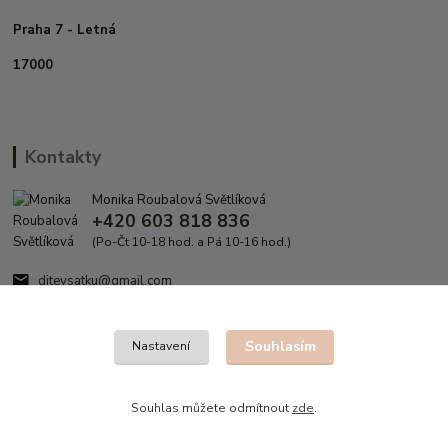
Praha 7 - Letná
17000
Kontakty
Monika Roubalová Světlíková
+420 603 818 836
(Po-Čt 10-18 hod. a Pá 10-16 hod.)
ditevsatku@gmail.com
Souhlasím
Nastavení
Souhlas můžete odmítnout
zde
.
Vytvořeno na
Eshop-rychle.cz