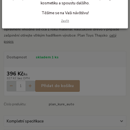
kosmetiku a spoustu dalšího.
Dřevěné autíčko včetně rychlého kuřátka
Těšíme se na Vaši návštěvu!
celodřevěné kuře závodník rádi pořádáte závody? Tento zkušený a rychlý
Zavřít
řidič vyzobe každé vítězství! rozměry: 9,1 cm x 8,8 cm x 10 cm řidičské
oprávnění: vhodné od cca 1 roku materiál: kaučukové dřevo v případě
zašpinění otírejte vlhkým hadříkem výrobce: Plan Toys Thajsko
celý
popis
Dostupnost
skladem 1 ks
396 Kč
/
ks
327 Kč
bez DPH
Přidat do košíku
Číslo produktu:
plan_kure_auto
Kompletní specifikace