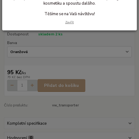
kosmetiku a spoustu dalšího.
Model autíčka v měřítku 1:60
Těšíme se na Vaši návštěvu!
Kultovní hippies obytňák!
celý popis
Zavřít
Dostupnost
skladem 2 ks
Barva
95 Kč
/
ks
79 Kč
bez DPH
Přidat do košíku
Číslo produktu:
vw_transporter
Kompletní specifikace
Hodnocení
0