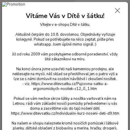
0
ks
+420 603 818 836
CZK
za
0 Kč
(Po-Čt 10-18 hod. a Pá 10-16 hod.)
Vítáme Vás v Dítě v šátku!
Menu
Vítejte v e-shopu Dítě v šátku,
Aktuálně čerpám do 10.8. dovolenou. Objednávky vyřizuje
Hledat
kolegyně. Pokud se potřebujete na něco zeptat, pište přes
whatsapp. Jsem úplně mimo signál :)
Úvod
Hračky a výukové pomůcky
Goki
Goki dopravní prostředky
Již od roku 2009 vám poskytujeme odborné poradenství, vždy
Model Volkswagen Transportér 1962
šité zákazníkovi na míru.
Model Volkswagen Transportér
Na konci února jsme uzavřeli naši kamennou prodejnu, ale
1962
neklesejte na mysli, náš sklad se přestěhoval jen o patro výš a
lze se s námi domluvit na osobní návštěvě i zkoušení nosítek.
- viz. https://www.ditevsatku.cz/Pujcovna-satku-a-
ergonomickych-nositek-c12_0_1.htm
Pokud se vám nechce skrze šátky a nosítka vartovat k nám na
Letnou, rádi vám základní nosiči pomůcky předvedeme i u vás
doma a zasvětíme vás do tajů nošení dětí.
https://www.ditevsatku.cz/Individualni-kurz-noseni-deti-d9.htm
Na našem e-shopu naleznete kromě nosičích pomůcek i látkové
Ohodnotit produkt
plenky, dětské oblečení z biobavlny a merina, hračky, drogerii,