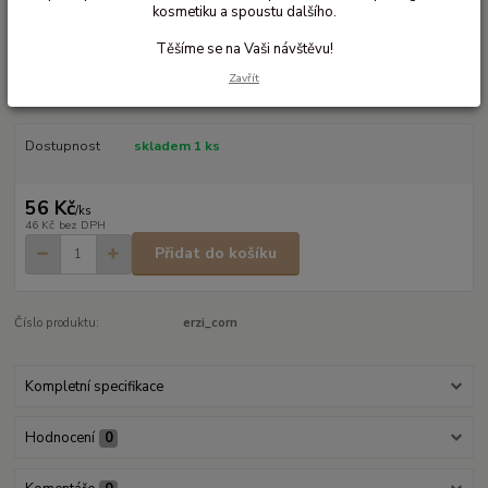
kosmetiku a spoustu dalšího.
Dřevěná kukuřice
Těšíme se na Vaši návštěvu!
dřevěná kukuřice rozměr: 7,5 x 2,4 x 2,4 cm vhodné pro děti od 3 let otírat
Zavřít
vlhkým hadříkem výrobce: Erzi EU
celý popis
Dostupnost
skladem 1 ks
56 Kč
/
ks
46 Kč
bez DPH
Přidat do košíku
Číslo produktu:
erzi_corn
Kompletní specifikace
Hodnocení
0