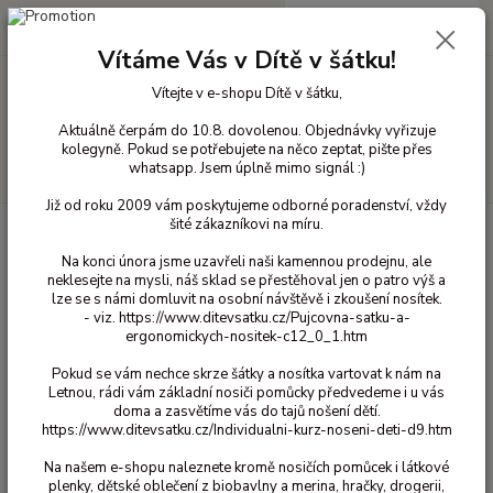
0
ks
+420 603 818 836
CZK
za
0 Kč
(Po-Čt 10-18 hod. a Pá 10-16 hod.)
Vítáme Vás v Dítě v šátku!
Vítejte v e-shopu Dítě v šátku,
Menu
Aktuálně čerpám do 10.8. dovolenou. Objednávky vyřizuje
kolegyně. Pokud se potřebujete na něco zeptat, pište přes
whatsapp. Jsem úplně mimo signál :)
Hledat
Již od roku 2009 vám poskytujeme odborné poradenství, vždy
šité zákazníkovi na míru.
Úvod
Hračky a výukové pomůcky
Erzi
Zelenina Erzi
Erzi -
Kukuřice
Na konci února jsme uzavřeli naši kamennou prodejnu, ale
neklesejte na mysli, náš sklad se přestěhoval jen o patro výš a
Erzi - Kukuřice
lze se s námi domluvit na osobní návštěvě i zkoušení nosítek.
- viz. https://www.ditevsatku.cz/Pujcovna-satku-a-
ergonomickych-nositek-c12_0_1.htm
Pokud se vám nechce skrze šátky a nosítka vartovat k nám na
Letnou, rádi vám základní nosiči pomůcky předvedeme i u vás
doma a zasvětíme vás do tajů nošení dětí.
https://www.ditevsatku.cz/Individualni-kurz-noseni-deti-d9.htm
Na našem e-shopu naleznete kromě nosičích pomůcek i látkové
plenky, dětské oblečení z biobavlny a merina, hračky, drogerii,
Ohodnotit produkt