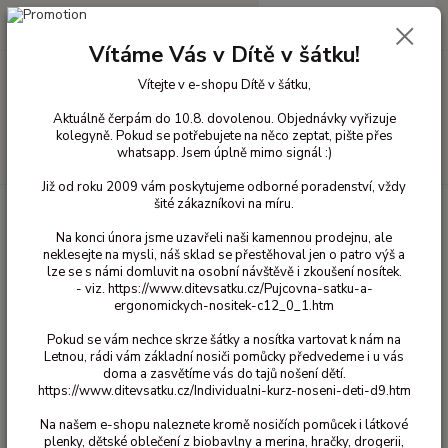
0
ks
+420 603 818 836
CZK
za
0 Kč
(Po-Čt 10-18 hod. a Pá 10-16 hod.)
Vítáme Vás v Dítě v šátku!
Vítejte v e-shopu Dítě v šátku,
Menu
Aktuálně čerpám do 10.8. dovolenou. Objednávky vyřizuje
kolegyně. Pokud se potřebujete na něco zeptat, pište přes
whatsapp. Jsem úplně mimo signál :)
Hledat
Již od roku 2009 vám poskytujeme odborné poradenství, vždy
šité zákazníkovi na míru.
Úvod
Hračky a výukové pomůcky
Erzi
Sladkosti Erzi
Erzi -
Jahodový kornout
Na konci února jsme uzavřeli naši kamennou prodejnu, ale
neklesejte na mysli, náš sklad se přestěhoval jen o patro výš a
Erzi - Jahodový kornout
lze se s námi domluvit na osobní návštěvě i zkoušení nosítek.
- viz. https://www.ditevsatku.cz/Pujcovna-satku-a-
ergonomickych-nositek-c12_0_1.htm
Pokud se vám nechce skrze šátky a nosítka vartovat k nám na
Letnou, rádi vám základní nosiči pomůcky předvedeme i u vás
doma a zasvětíme vás do tajů nošení dětí.
https://www.ditevsatku.cz/Individualni-kurz-noseni-deti-d9.htm
Na našem e-shopu naleznete kromě nosičích pomůcek i látkové
plenky, dětské oblečení z biobavlny a merina, hračky, drogerii,
Ohodnotit produkt