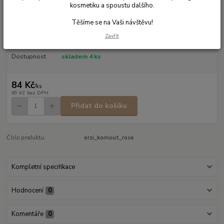
kosmetiku a spoustu dalšího.
Dřevěný kornout s jahodovou zmrkou
Těšíme se na Vaši návštěvu!
Dřevěný kornout se zmrzlinou
celý popis
Zavřít
Dostupnost
skladem 4 ks
84 Kč
/
ks
69 Kč
bez DPH
Přidat do košíku
Číslo produktu:
erzi_kornout_rose
Kompletní specifikace
Hodnocení
0
Komentáře
0