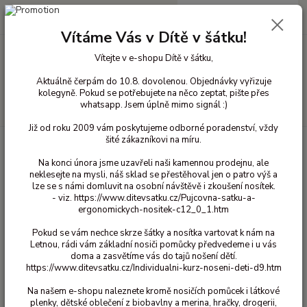
0
ks
+420 603 818 836
CZK
za
0 Kč
(Po-Čt 10-18 hod. a Pá 10-16 hod.)
Vítáme Vás v Dítě v šátku!
Vítejte v e-shopu Dítě v šátku,
Menu
Aktuálně čerpám do 10.8. dovolenou. Objednávky vyřizuje
kolegyně. Pokud se potřebujete na něco zeptat, pište přes
whatsapp. Jsem úplně mimo signál :)
Hledat
Již od roku 2009 vám poskytujeme odborné poradenství, vždy
šité zákazníkovi na míru.
Úvod
Ergonomická nosítka
Celopřezková nosítka
Neko Up and Down
Neko Up and Down - Pebble
Na konci února jsme uzavřeli naši kamennou prodejnu, ale
neklesejte na mysli, náš sklad se přestěhoval jen o patro výš a
Neko Up and Down - Pebble
lze se s námi domluvit na osobní návštěvě i zkoušení nosítek.
- viz. https://www.ditevsatku.cz/Pujcovna-satku-a-
ergonomickych-nositek-c12_0_1.htm
Novinka
Pokud se vám nechce skrze šátky a nosítka vartovat k nám na
Letnou, rádi vám základní nosiči pomůcky předvedeme i u vás
doma a zasvětíme vás do tajů nošení dětí.
https://www.ditevsatku.cz/Individualni-kurz-noseni-deti-d9.htm
Na našem e-shopu naleznete kromě nosičích pomůcek i látkové
plenky, dětské oblečení z biobavlny a merina, hračky, drogerii,