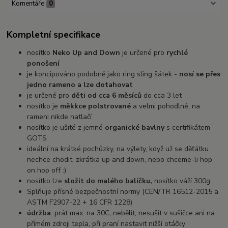
Komentáře
0
Kompletní specifikace
nosítko
Neko Up and Down
je určené pro
rychlé
ponošení
je koncipováno podobně jako ring sling šátek -
nosí se přes
jedno rameno a lze dotahovat
je určené pro
děti od cca 6 měsíců
do cca 3 let
nosítko je
měkkce polstrované
a velmi pohodlné, na
rameni nikde natlačí
nosítko je ušité z jemné
organické bavlny
s certifikátem
GOTS
ideální na krátké pochůzky, na výlety, když už se děťátku
nechce chodit, zkrátka up and down, nebo chceme-li hop
on hop off :)
nosítko lze
složit do malého balíčku,
nosítko váží 300g
Splňuje přísné bezpečnostní normy (CEN/TR 16512-2015 a
ASTM F2907-22 + 16 CFR 1228)
údržba
: prát max. na 30C, nebělit, nesušit v sušičce ani na
přímém zdroji tepla, při praní nastavit nižší otáčky