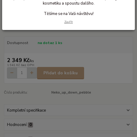
kosmetiku a spoustu dalšího.
Ohodnotit produkt
Těšíme se na Vaši návštěvu!
Každodenní pomocní na rychlé nošení
Zavřít
Přezkové nosítko na jedno rameno pro rychlé nošení
celý popis
Dostupnost
na dotaz 1 ks
2 349 Kč
/
ks
1 941 Kč
bez DPH
Přidat do košíku
Číslo produktu:
Neko_up_down_pebble
Kompletní specifikace
Hodnocení
0