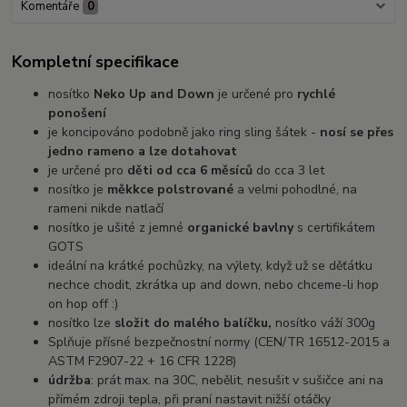
Komentáře
0
Kompletní specifikace
nosítko
Neko Up and Down
je určené pro
rychlé
ponošení
je koncipováno podobně jako ring sling šátek -
nosí se přes
jedno rameno a lze dotahovat
je určené pro
děti od cca 6 měsíců
do cca 3 let
nosítko je
měkkce polstrované
a velmi pohodlné, na
rameni nikde natlačí
nosítko je ušité z jemné
organické bavlny
s certifikátem
GOTS
ideální na krátké pochůzky, na výlety, když už se děťátku
nechce chodit, zkrátka up and down, nebo chceme-li hop
on hop off :)
nosítko lze
složit do malého balíčku,
nosítko váží 300g
Splňuje přísné bezpečnostní normy (CEN/TR 16512-2015 a
ASTM F2907-22 + 16 CFR 1228)
údržba
: prát max. na 30C, nebělit, nesušit v sušičce ani na
přímém zdroji tepla, při praní nastavit nižší otáčky