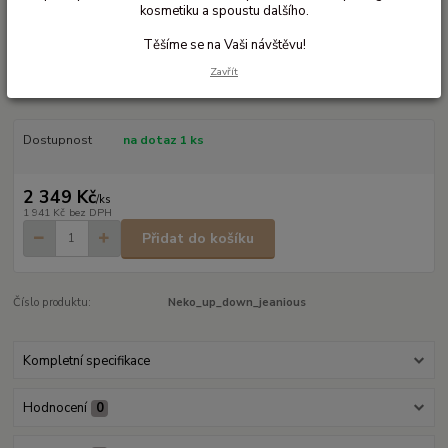
kosmetiku a spoustu dalšího.
Ohodnotit produkt
Těšíme se na Vaši návštěvu!
Každodenní pomocní na rychlé nošení
Zavřít
Přezkové nosítko na jedno rameno pro rychlé nošení
celý popis
Dostupnost
na dotaz 1 ks
2 349 Kč
/
ks
1 941 Kč
bez DPH
Přidat do košíku
Číslo produktu:
Neko_up_down_jeanious
Kompletní specifikace
Hodnocení
0