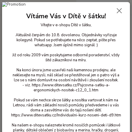
0
ks
+420 603 818 836
CZK
za
0 Kč
(Po-Čt 10-18 hod. a Pá 10-16 hod.)
Vítáme Vás v Dítě v šátku!
Vítejte v e-shopu Dítě v šátku,
Menu
Aktuálně čerpám do 10.8. dovolenou. Objednávky vyřizuje
kolegyně. Pokud se potřebujete na něco zeptat, pište přes
whatsapp. Jsem úplně mimo signál :)
Hledat
Již od roku 2009 vám poskytujeme odborné poradenství, vždy
šité zákazníkovi na míru.
Úvod
Ergonomická nosítka
Celopřezková nosítka
Neko Up and Down
Neko Up and Down - Jeanious
Na konci února jsme uzavřeli naši kamennou prodejnu, ale
neklesejte na mysli, náš sklad se přestěhoval jen o patro výš a
Neko Up and Down - Jeanious
lze se s námi domluvit na osobní návštěvě i zkoušení nosítek.
- viz. https://www.ditevsatku.cz/Pujcovna-satku-a-
ergonomickych-nositek-c12_0_1.htm
Novinka
Pokud se vám nechce skrze šátky a nosítka vartovat k nám na
Letnou, rádi vám základní nosiči pomůcky předvedeme i u vás
doma a zasvětíme vás do tajů nošení dětí.
https://www.ditevsatku.cz/Individualni-kurz-noseni-deti-d9.htm
Na našem e-shopu naleznete kromě nosičích pomůcek i látkové
plenky, dětské oblečení z biobavlny a merina, hračky, drogerii,