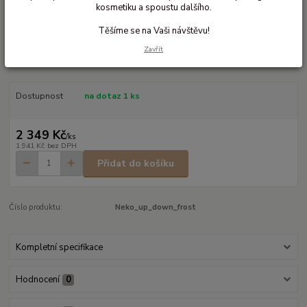
kosmetiku a spoustu dalšího.
Ohodnotit produkt
Těšíme se na Vaši návštěvu!
Každodenní pomocní na rychlé nošení
Zavřít
Přezkové nosítko na jedno rameno pro rychlé nošení
celý popis
Dostupnost
na dotaz 1 ks
2 349 Kč
/
ks
1 941 Kč
bez DPH
Přidat do košíku
Číslo produktu:
Neko_up_down_frost
Kompletní specifikace
Hodnocení
0