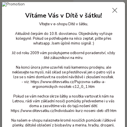
0
ks
+420 603 818 836
CZK
za
0 Kč
(Po-Čt 10-18 hod. a Pá 10-16 hod.)
Vítáme Vás v Dítě v šátku!
Vítejte v e-shopu Dítě v šátku,
Menu
Aktuálně čerpám do 10.8. dovolenou. Objednávky vyřizuje
kolegyně. Pokud se potřebujete na něco zeptat, pište přes
whatsapp. Jsem úplně mimo signál :)
Hledat
Již od roku 2009 vám poskytujeme odborné poradenství, vždy
šité zákazníkovi na míru.
Úvod
Ergonomická nosítka
Celopřezková nosítka
Neko Up and Down
Neko Up and Down - Frost
Na konci února jsme uzavřeli naši kamennou prodejnu, ale
neklesejte na mysli, náš sklad se přestěhoval jen o patro výš a
Neko Up and Down - Frost
lze se s námi domluvit na osobní návštěvě i zkoušení nosítek.
- viz. https://www.ditevsatku.cz/Pujcovna-satku-a-
ergonomickych-nositek-c12_0_1.htm
Novinka
Pokud se vám nechce skrze šátky a nosítka vartovat k nám na
Letnou, rádi vám základní nosiči pomůcky předvedeme i u vás
doma a zasvětíme vás do tajů nošení dětí.
https://www.ditevsatku.cz/Individualni-kurz-noseni-deti-d9.htm
Na našem e-shopu naleznete kromě nosičích pomůcek i látkové
plenky, dětské oblečení z biobavlny a merina, hračky, drogerii,