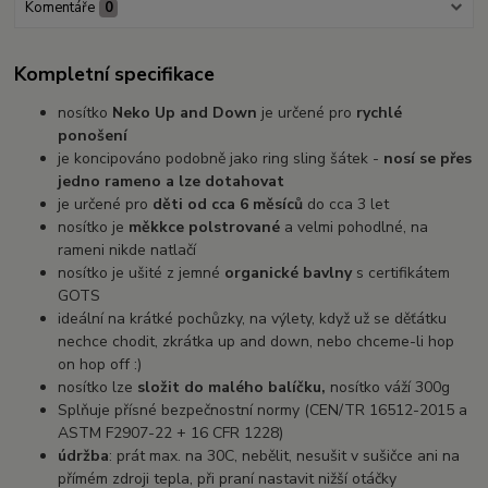
Komentáře
0
Kompletní specifikace
nosítko
Neko Up and Down
je určené pro
rychlé
ponošení
je koncipováno podobně jako ring sling šátek -
nosí se přes
jedno rameno a lze dotahovat
je určené pro
děti od cca 6 měsíců
do cca 3 let
nosítko je
měkkce polstrované
a velmi pohodlné, na
rameni nikde natlačí
nosítko je ušité z jemné
organické bavlny
s certifikátem
GOTS
ideální na krátké pochůzky, na výlety, když už se děťátku
nechce chodit, zkrátka up and down, nebo chceme-li hop
on hop off :)
nosítko lze
složit do malého balíčku,
nosítko váží 300g
Splňuje přísné bezpečnostní normy (CEN/TR 16512-2015 a
ASTM F2907-22 + 16 CFR 1228)
údržba
: prát max. na 30C, nebělit, nesušit v sušičce ani na
přímém zdroji tepla, při praní nastavit nižší otáčky