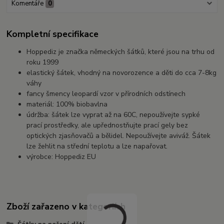
Komentáře
0
Kompletní specifikace
Hoppediz je značka německých šátků, které jsou na trhu od
roku 1999
elastický šátek, vhodný na novorozence a děti do cca 7-8kg
váhy
fancy šmency leopardí vzor v přírodních odstínech
materiál: 100% biobavlna
údržba: šátek lze vyprat až na 60C, nepoužívejte sypké
prací prostředky, ale upřednostňujte prací gely bez
optických zjasňovačů a bělidel. Nepoužívejte aviváž. Šátek
lze žehlit na střední teplotu a lze napařovat.
výrobce: Hoppediz EU
Zboží zařazeno v kategoriích