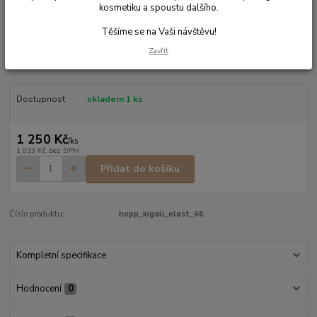
kosmetiku a spoustu dalšího.
Ohodnotit produkt
Těšíme se na Vaši návštěvu!
Elastický šátek na nošení dětí
Zavřít
Elastický šátek vhodný pro malá miminka
celý popis
Dostupnost
skladem 1 ks
1 250 Kč
/
ks
1 033 Kč
bez DPH
Přidat do košíku
Číslo produktu:
hopp_kigali_elast_46
Kompletní specifikace
Hodnocení
0