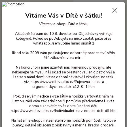
0
ks
+420 603 818 836
CZK
za
0 Kč
(Po-Čt 10-18 hod. a Pá 10-16 hod.)
Vítáme Vás v Dítě v šátku!
Vítejte v e-shopu Dítě v šátku,
Menu
Aktuálně čerpám do 10.8. dovolenou. Objednávky vyřizuje
kolegyně. Pokud se potřebujete na něco zeptat, pište přes
whatsapp. Jsem úplně mimo signál :)
Hledat
Již od roku 2009 vám poskytujeme odborné poradenství, vždy
šité zákazníkovi na míru.
Úvod
Šátky na nošení dětí
Elastické šátky
Hoppediz elastický - Kigali
4,6m
Na konci února jsme uzavřeli naši kamennou prodejnu, ale
neklesejte na mysli, náš sklad se přestěhoval jen o patro výš a
Hoppediz elastický - Kigali 4,6m
lze se s námi domluvit na osobní návštěvě i zkoušení nosítek.
- viz. https://www.ditevsatku.cz/Pujcovna-satku-a-
ergonomickych-nositek-c12_0_1.htm
Novinka
Pokud se vám nechce skrze šátky a nosítka vartovat k nám na
Letnou, rádi vám základní nosiči pomůcky předvedeme i u vás
doma a zasvětíme vás do tajů nošení dětí.
https://www.ditevsatku.cz/Individualni-kurz-noseni-deti-d9.htm
Na našem e-shopu naleznete kromě nosičích pomůcek i látkové
plenky, dětské oblečení z biobavlny a merina, hračky, drogerii,