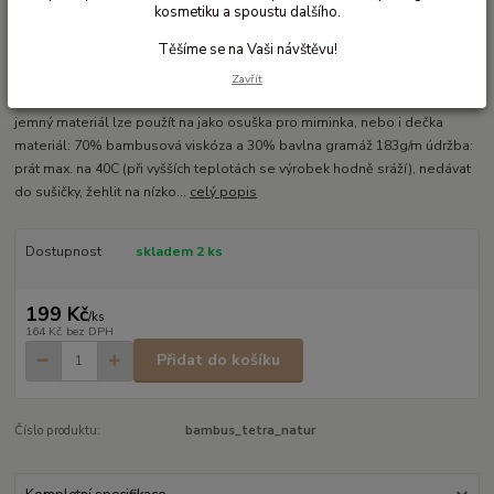
kosmetiku a spoustu dalšího.
Ohodnotit produkt
Těšíme se na Vaši návštěvu!
Přírodní bambusová tetra plenka
Zavřít
bambusové čtvercové tetra plenky 90 x 100 bambus je velmi savý a
jemný materiál lze použít na jako osuška pro miminka, nebo i dečka
materiál: 70% bambusová viskóza a 30% bavlna gramáž 183g/m údržba:
prát max. na 40C (při vyšších teplotách se výrobek hodně sráží), nedávat
do sušičky, žehlit na nízko...
celý popis
Dostupnost
skladem 2 ks
199 Kč
/
ks
164 Kč
bez DPH
Přidat do košíku
Číslo produktu:
bambus_tetra_natur