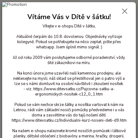
0
ks
+420 603 818 836
CZK
za
0 Kč
(Po-Čt 10-18 hod. a Pá 10-16 hod.)
Vítáme Vás v Dítě v šátku!
Vítejte v e-shopu Dítě v šátku,
Menu
Aktuálně čerpám do 10.8. dovolenou. Objednávky vyřizuje
kolegyně. Pokud se potřebujete na něco zeptat, pište přes
whatsapp. Jsem úplně mimo signál :)
Hledat
Již od roku 2009 vám poskytujeme odborné poradenství, vždy
šité zákazníkovi na míru.
Úvod
Přebalování
Látkové plenky
Čtvercové plenky
Čtvercové
plenky 90x100
Xkko - Bambusová osuška 90x100 Natur
Na konci února jsme uzavřeli naši kamennou prodejnu, ale
neklesejte na mysli, náš sklad se přestěhoval jen o patro výš a
Xkko - Bambusová osuška
lze se s námi domluvit na osobní návštěvě i zkoušení nosítek.
90x100 Natur
- viz. https://www.ditevsatku.cz/Pujcovna-satku-a-
ergonomickych-nositek-c12_0_1.htm
Pokud se vám nechce skrze šátky a nosítka vartovat k nám na
Letnou, rádi vám základní nosiči pomůcky předvedeme i u vás
doma a zasvětíme vás do tajů nošení dětí.
https://www.ditevsatku.cz/Individualni-kurz-noseni-deti-d9.htm
Na našem e-shopu naleznete kromě nosičích pomůcek i látkové
plenky, dětské oblečení z biobavlny a merina, hračky, drogerii,