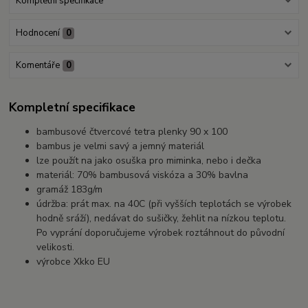
Kompletní specifikace
Hodnocení
0
Komentáře
0
Kompletní specifikace
bambusové čtvercové tetra plenky 90 x 100
bambus je velmi savý a jemný materiál
lze použít na jako osuška pro miminka, nebo i dečka
materiál: 70% bambusová viskóza a 30% bavlna
gramáž 183g/m
údržba: prát max. na 40C (při vyšších teplotách se výrobek
hodně sráží), nedávat do sušičky, žehlit na nízkou teplotu.
Po vyprání doporučujeme výrobek roztáhnout do původní
velikosti.
výrobce Xkko EU