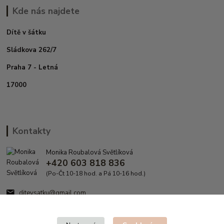
Kde nás najdete
Dítě v šátku
Sládkova 262/7
Praha 7 - Letná
17000
Kontakty
Monika Roubalová Světlíková
+420 603 818 836
(Po-Čt 10-18 hod. a Pá 10-16 hod.)
ditevsatku@gmail.com