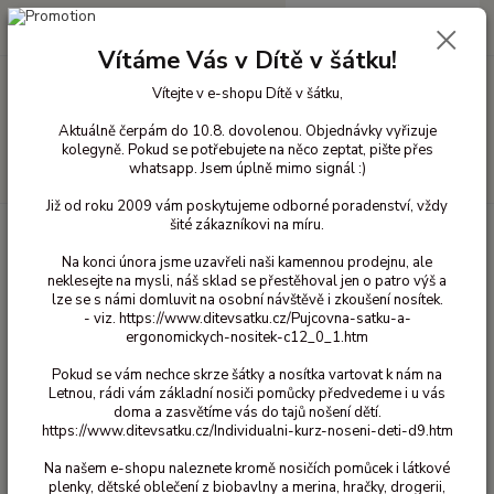
0
ks
+420 603 818 836
CZK
za
0 Kč
(Po-Čt 10-18 hod. a Pá 10-16 hod.)
Vítáme Vás v Dítě v šátku!
Vítejte v e-shopu Dítě v šátku,
Menu
Aktuálně čerpám do 10.8. dovolenou. Objednávky vyřizuje
kolegyně. Pokud se potřebujete na něco zeptat, pište přes
whatsapp. Jsem úplně mimo signál :)
Hledat
Již od roku 2009 vám poskytujeme odborné poradenství, vždy
šité zákazníkovi na míru.
Úvod
Přebalování
Látkové plenky
Čtvercové plenky
Čtvercové
plenky 90x100
Xkko - Bambusová osuška 90x100 Cyan
Na konci února jsme uzavřeli naši kamennou prodejnu, ale
neklesejte na mysli, náš sklad se přestěhoval jen o patro výš a
Xkko - Bambusová osuška
lze se s námi domluvit na osobní návštěvě i zkoušení nosítek.
90x100 Cyan
- viz. https://www.ditevsatku.cz/Pujcovna-satku-a-
ergonomickych-nositek-c12_0_1.htm
Pokud se vám nechce skrze šátky a nosítka vartovat k nám na
Letnou, rádi vám základní nosiči pomůcky předvedeme i u vás
doma a zasvětíme vás do tajů nošení dětí.
https://www.ditevsatku.cz/Individualni-kurz-noseni-deti-d9.htm
Na našem e-shopu naleznete kromě nosičích pomůcek i látkové
plenky, dětské oblečení z biobavlny a merina, hračky, drogerii,