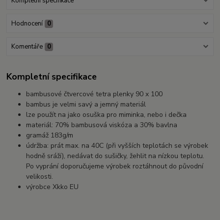
Kompletní specifikace
Hodnocení
0
Komentáře
0
Kompletní specifikace
bambusové čtvercové tetra plenky 90 x 100
bambus je velmi savý a jemný materiál
lze použít na jako osuška pro miminka, nebo i dečka
materiál: 70% bambusová viskóza a 30% bavlna
gramáž 183g/m
údržba: prát max. na 40C (při vyšších teplotách se výrobek
hodně sráží), nedávat do sušičky, žehlit na nízkou teplotu.
Po vyprání doporučujeme výrobek roztáhnout do původní
velikosti.
výrobce Xkko EU