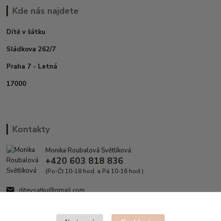
Kde nás najdete
Dítě v šátku
Sládkova 262/7
Praha 7 - Letná
17000
Kontakty
Monika Roubalová Světlíková
+420 603 818 836
(Po-Čt 10-18 hod. a Pá 10-16 hod.)
ditevsatku@gmail.com