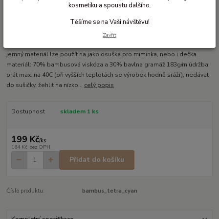
kosmetiku a spoustu dalšího.
Ohodnotit produkt
Těšíme se na Vaši návštěvu!
Přírodní bambusová tetra plenka
Zavřít
bambusové čtvercové tetra plenky 90 x 100 bambus je velmi savý a
jemný materiál lze použít na jako osuška pro miminka, nebo i dečka
materiál: 70% bambusová viskóza a 30% bavlna gramáž 183g/m údržba:
prát max. na 40C (při vyšších teplotách se výrobek hodně sráží), nedávat
do sušičky, žehlit na nízko...
celý popis
Dostupnost
skladem 1 ks
199 Kč
/
ks
164 Kč
bez DPH
Přidat do košíku
Číslo produktu:
bambus_tetra_cyan