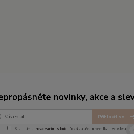
epropásněte novinky, akce a slev
Přihlásit se
Souhlasím se
zpracováním osobních údajů
za účelem rozesílky newsletteru.