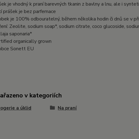
šek je vhodný k praní barevných tkanin z bavlny a lnu, ale i synte
cí prášek je bez parfemace
obek je 100% odbouratelný, během několika hodin či dnů se v přír
žení: Zeolite, sodium soap*, sodium citrate, coco glucoside, sodi
llaja saponaria*
rtified organically grown
obce Sonett EU
zařazeno v kategoriích
ogerie a úklid
Na praní