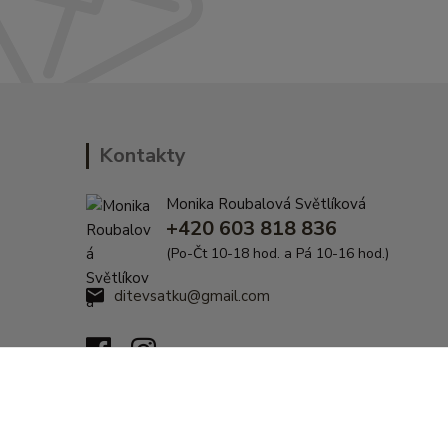
Kontakty
Monika Roubalová Světlíková
+420 603 818 836
(Po-Čt 10-18 hod. a Pá 10-16 hod.)
ditevsatku@gmail.com