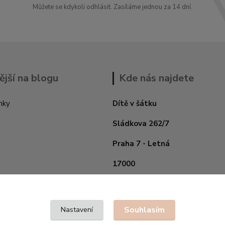
Můžete se kdykoli odhlásit. Zasíláme jednou za 14 dní.
ější na blogu
Kde nás najdete
nky
Dítě v šátku
Sládkova 262/7
Praha 7 - Letná
17000
Souhlasím
Nastavení