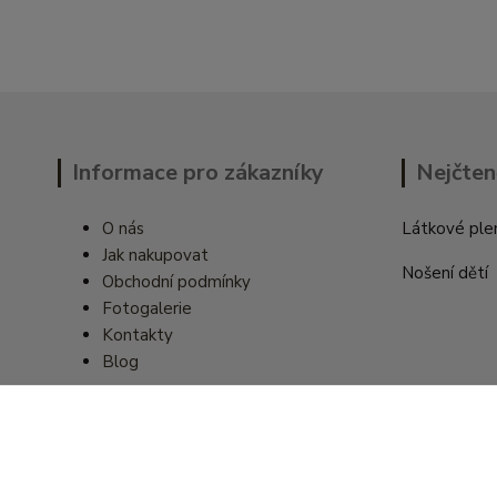
Informace pro zákazníky
Nejčten
O nás
Látkové ple
Jak nakupovat
Nošení dětí
Obchodní podmínky
Fotogalerie
Kontakty
Blog