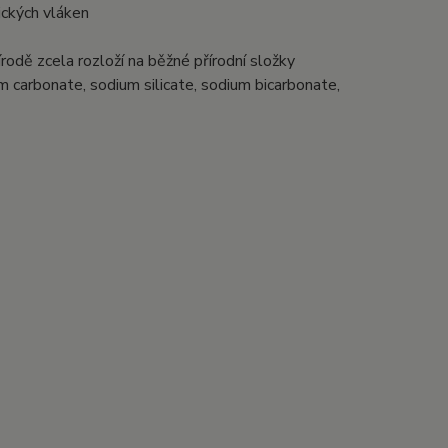
tických vláken
odě zcela rozloží na běžné přírodní složky
um carbonate, sodium silicate, sodium bicarbonate,