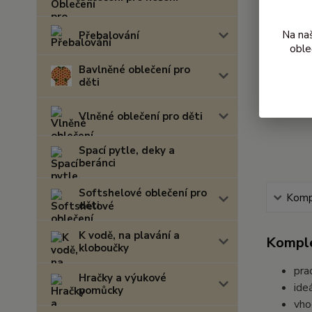
Na na
Přebalování
oble
Bavlněné oblečení pro
děti
Vlněné oblečení pro děti
Spací pytle, deky a
beránci
Softshelové oblečení pro
Kompl
děti
K vodě, na plavání a
Komple
kloboučky
pra
Hračky a výukové
ide
pomůcky
vho