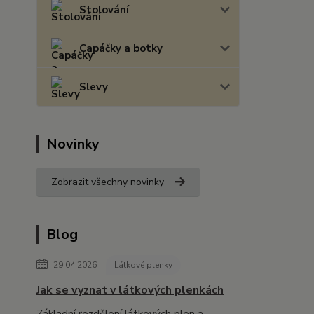
Stolování
Capáčky a botky
Slevy
Novinky
Zobrazit všechny novinky
Blog
29.04.2026
Látkové plenky
Jak se vyznat v látkových plenkách
Základní rozdělení látkových plen a