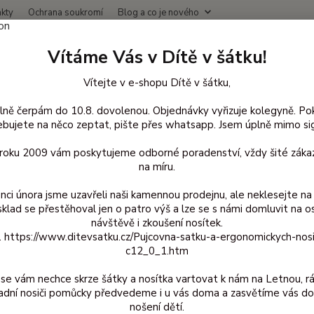
kty
Ochrana soukromí
Blog a co je nového
Nevíte
Vítáme Vás v Dítě v šátku!
Hledat
+420
(Po-Čt
Vítejte v e-shopu Dítě v šátku,
lně čerpám do 10.8. dovolenou. Objednávky vyřizuje kolegyně. Po
kodrogerie a úklid
Na praní
Sonett prášek na praní Color - Sensitive
bujete na něco zeptat, pište přes whatsapp. Jsem úplně mimo sig
tt prášek na praní Color - Sensi
d roku 2009 vám poskytujeme odborné poradenství, vždy šité zákaz
na míru.
nci února jsme uzavřeli naši kamennou prodejnu, ale neklesejte na 
sklad se přestěhoval jen o patro výš a lze se s námi domluvit na o
Prac
návštěvě i zkoušení nosítek.
z. https://www.ditevsatku.cz/Pujcovna-satku-a-ergonomickych-nos
prací p
c12_0_1.htm
citliv
prášek 
se vám nechce skrze šátky a nosítka vartovat k nám na Letnou, r
syntet
adní nosiči pomůcky předvedeme i u vás doma a zasvětíme vás do
odbour
nošení dětí.