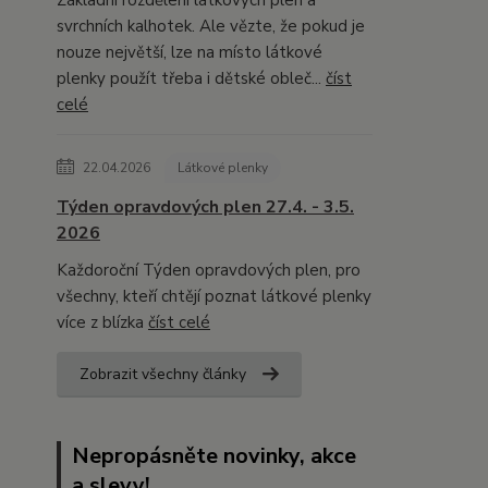
svrchních kalhotek. Ale vězte, že pokud je
nouze největší, lze na místo látkové
plenky použít třeba i dětské obleč...
číst
celé
22.04.2026
Látkové plenky
Týden opravdových plen 27.4. - 3.5.
2026
Každoroční Týden opravdových plen, pro
všechny, kteří chtějí poznat látkové plenky
více z blízka
číst celé
Zobrazit všechny články
Nepropásněte novinky, akce
a slevy!