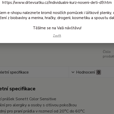
https://www.ditevsatku.cz/Individualni-kurz-noseni-deti-d9.htm
šem e-shopu naleznete kromě nosičích pomůcek i látkové plenky, 
Dos
čení z biobavlny a merina, hračky, drogerii, kosmetiku a spoustu dal
Těšíme se na Vaši návštěvu!
32
Zavřít
272
Číslo
produkt
etní specifikace
Hodnocení
0
tní specifikace
cí prášek Sonett Color Sensitive
ální pro alergiky a osoby s citlivou pokožkou
dný pro praní prádla v rozmezí od 20°C do 60°C