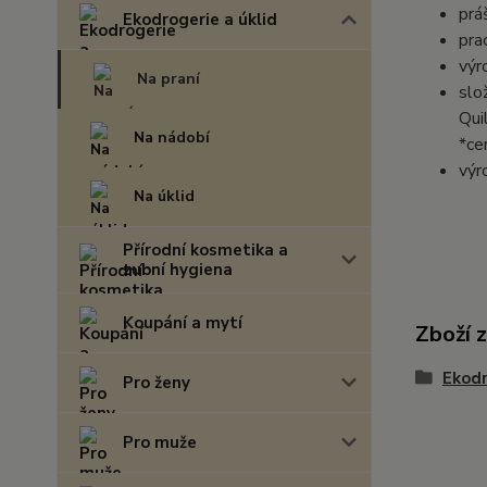
prá
Ekodrogerie a úklid
pra
výr
Na praní
slo
Qui
Na nádobí
*ce
výr
Na úklid
Přírodní kosmetika a
zubní hygiena
Koupání a mytí
Zboží 
Ekodr
Pro ženy
Pro muže