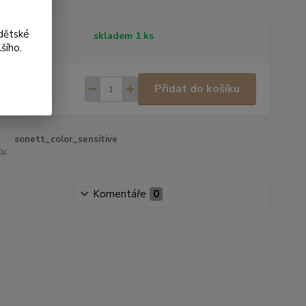
dětské
tupnost
skladem 1 ks
šího.
9 Kč
/
ks
Přidat do košíku
 Kč
bez DPH
sonett_color_sensitive
u:
Komentáře
0