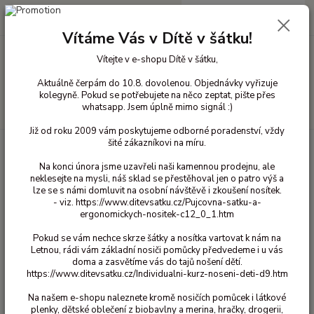
0
ks
+420 603 818 836
CZK
za
0 Kč
(Po-Čt 10-18 hod. a Pá 10-16 hod.)
Vítáme Vás v Dítě v šátku!
Vítejte v e-shopu Dítě v šátku,
Menu
Aktuálně čerpám do 10.8. dovolenou. Objednávky vyřizuje
kolegyně. Pokud se potřebujete na něco zeptat, pište přes
whatsapp. Jsem úplně mimo signál :)
Hledat
Již od roku 2009 vám poskytujeme odborné poradenství, vždy
šité zákazníkovi na míru.
Úvod
Ekodrogerie a úklid
Na praní
Sonett - Odměrka na prací gel
Na konci února jsme uzavřeli naši kamennou prodejnu, ale
Sonett - Odměrka na prací gel
neklesejte na mysli, náš sklad se přestěhoval jen o patro výš a
lze se s námi domluvit na osobní návštěvě i zkoušení nosítek.
- viz. https://www.ditevsatku.cz/Pujcovna-satku-a-
ergonomickych-nositek-c12_0_1.htm
Pokud se vám nechce skrze šátky a nosítka vartovat k nám na
Letnou, rádi vám základní nosiči pomůcky předvedeme i u vás
doma a zasvětíme vás do tajů nošení dětí.
https://www.ditevsatku.cz/Individualni-kurz-noseni-deti-d9.htm
Na našem e-shopu naleznete kromě nosičích pomůcek i látkové
Ohodnotit produkt
plenky, dětské oblečení z biobavlny a merina, hračky, drogerii,