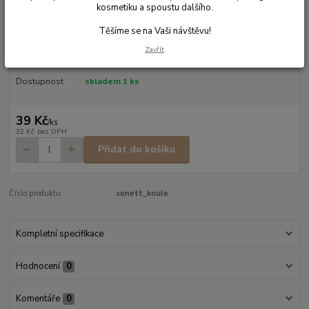
Odměrka na gel do pračky
kosmetiku a spoustu dalšího.
odměrka na prací gel vkládá se s pracím gelem přímo do bubnu pračky
Těšíme se na Vaši návštěvu!
obsah 150ml výrobce Sonett EU
celý popis
Zavřít
Dostupnost
skladem 1 ks
39 Kč
/
ks
32 Kč
bez DPH
Přidat do košíku
Číslo produktu:
sonett_koule
Kompletní specifikace
Hodnocení
0
Komentáře
0